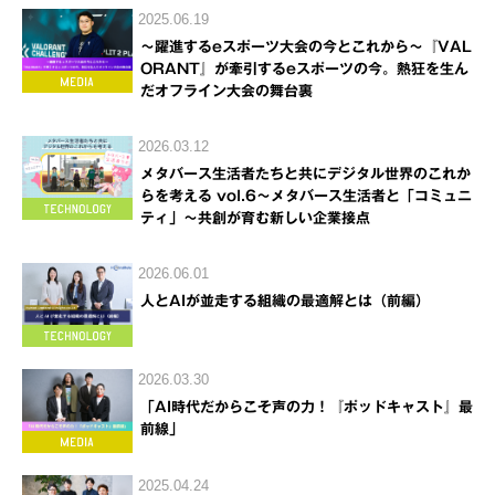
2025.06.19
～躍進するeスポーツ大会の今とこれから～『VAL
ORANT』が牽引するeスポーツの今。熱狂を生ん
だオフライン大会の舞台裏
2026.03.12
メタバース生活者たちと共にデジタル世界のこれか
らを考える vol.6～メタバース生活者と「コミュニ
ティ」～共創が育む新しい企業接点
2026.06.01
人とAIが並走する組織の最適解とは（前編）
2026.03.30
「AI時代だからこそ声の力！『ポッドキャスト』最
前線」
2025.04.24