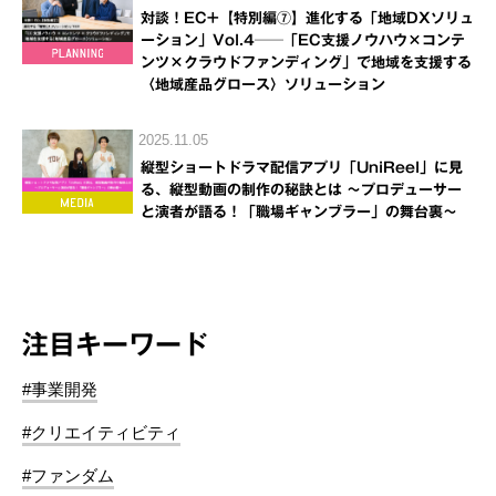
対談！EC+【特別編⑦】進化する「地域DXソリュ
ーション」Vol.4──「EC支援ノウハウ×コンテ
ンツ×クラウドファンディング」で地域を支援する
〈地域産品グロース〉ソリューション
2025.11.05
縦型ショートドラマ配信アプリ「UniReel」に見
る、縦型動画の制作の秘訣とは ～プロデューサー
と演者が語る！「職場ギャンブラー」の舞台裏～
注目キーワード
#事業開発
#クリエイティビティ
#ファンダム