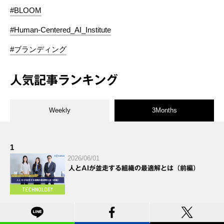
#BLOOM
#Human-Centered_AI_Institute
#ブランディング
人気記事ランキング
Weekly
3Months
1
2026/06/01
人とAIが並走する組織の最適解とは（前編）
2
2026/05/25