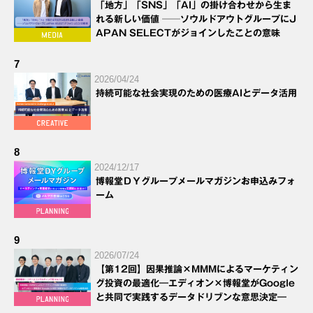
「地方」「SNS」「AI」の掛け合わせから生ま
れる新しい価値 ──ソウルドアウトグループにJ
APAN SELECTがジョインしたことの意味
7
2026/04/24
持続可能な社会実現のための医療AIとデータ活用
8
2024/12/17
博報堂ＤＹグループメールマガジンお申込みフォ
ーム
9
2026/07/24
【第12回】因果推論×MMMによるマーケティン
グ投資の最適化―エディオン×博報堂がGoogle
と共同で実践するデータドリブンな意思決定―