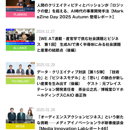
人間のクリエイティビティとパッションが「ロジッ
クの壁」を超える、AI時代の事業開発手法【Mark
eZine Day 2025 Autumn 登壇レポート】
2024.11.27
【WE AT連載・産官学で挑む社会課題とビジネ
ス 第1回】 生成AIで沸く半導体にみる社会課題
と産業の結節点（後編）
2025.01.29
データ・クリエイティブ対談【第15弾】 「技術
力」と「ビジネスモデル」と「思い」の融合が新し
い産業を生み出す（後編） ゲスト：元プレイス
テーション開発責任者 茶谷公之氏／博報堂ＤＹホ
ールディングスCAIO 森正弥
2025.01.28
「オーディエンスアクションビジネス」という新た
な挑戦──メディアイノベーションラボ新春座談会
【Media Innovation Labレポート46】