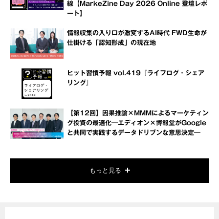
線【MarkeZine Day 2026 Online 登壇レポ
ート】
情報収集の入り口が激変するAI時代 FWD生命が
仕掛ける「認知形成」の現在地
ヒット習慣予報 vol.419『ライフログ・シェア
リング』
【第12回】因果推論×MMMによるマーケティン
グ投資の最適化―エディオン×博報堂がGoogle
と共同で実践するデータドリブンな意思決定―
もっと見る