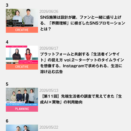
3
2026/06/26
SNS施策は設計が鍵。ファンと一緒に盛り上げ
る、「界隈理解」に根ざしたSNSプロモーション
とは？
4
2026/06/17
プラットフォームと共創する「生活者インサイ
ト」の捉え方 vol.2～ターゲットのタイムライン
を想像する。Instagramで求められる、生活に
溶け込む広告
5
2026/05/13
【第11回】先端生活者の調査で見えてきた「生
成AI×買物」の利用動向
6
2026/05/22