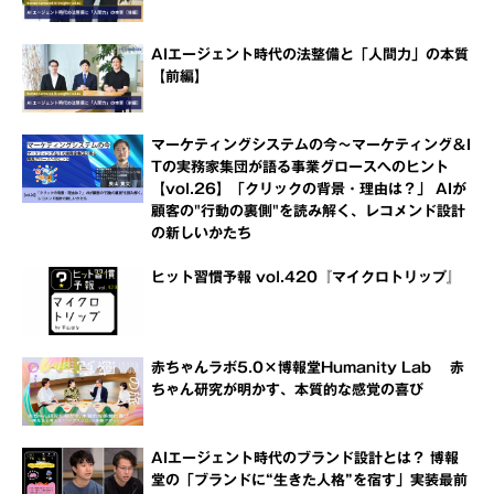
AIエージェント時代の法整備と「人間力」の本質
【前編】
マーケティングシステムの今～マーケティング＆I
Tの実務家集団が語る事業グロースへのヒント
【vol.26】「クリックの背景・理由は？」 AIが
顧客の"行動の裏側"を読み解く、レコメンド設計
の新しいかたち
ヒット習慣予報 vol.420『マイクロトリップ』
赤ちゃんラボ5.0×博報堂Humanity Lab 赤
ちゃん研究が明かす、本質的な感覚の喜び
AIエージェント時代のブランド設計とは？ 博報
堂の「ブランドに“生きた人格”を宿す」実装最前