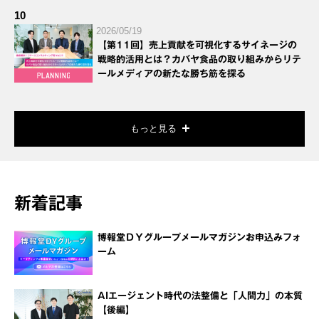
10
2026/05/19
【第11回】売上貢献を可視化するサイネージの
戦略的活用とは？カバヤ食品の取り組みからリテ
ールメディアの新たな勝ち筋を探る
もっと見る
新着記事
博報堂ＤＹグループメールマガジンお申込みフォ
ーム
AIエージェント時代の法整備と「人間力」の本質
【後編】