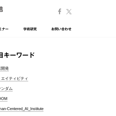
ミナー
学術研究
お問い合わせ
目キーワード
業開発
リエイティビティ
ァンダム
OOM
an-Centered_AI_Institute