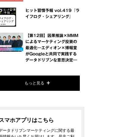
ヒット習慣予報 vol.419『ラ
イフログ・シェアリング』
【第12回】因果推論×MMM
によるマーケティング投資の
最適化―エディオン×博報堂
がGoogleと共同で実践する
データドリブンな意思決定―
もっと見る
スマホアプリはこちら
データドリブンマーケティングに関する最
新情報をいち早くお届けします。是非ご利