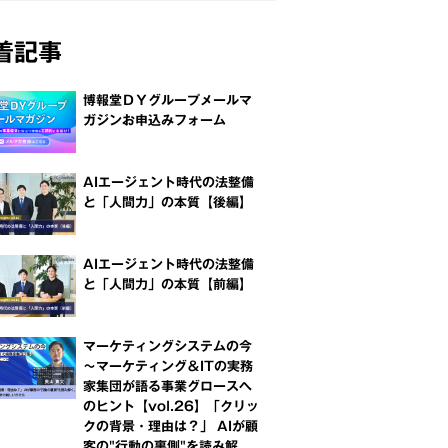
着記事
博報堂ＤＹグループメールマ
ガジンお申込みフォーム
AIエージェント時代の法整備
と「人間力」の本質【後編】
AIエージェント時代の法整備
と「人間力」の本質【前編】
マーケティングシステムの今
～マーケティング＆ITの実務
家集団が語る事業グロースへ
のヒント【vol.26】「クリッ
クの背景・理由は？」 AIが顧
客の"行動の裏側"を読み解