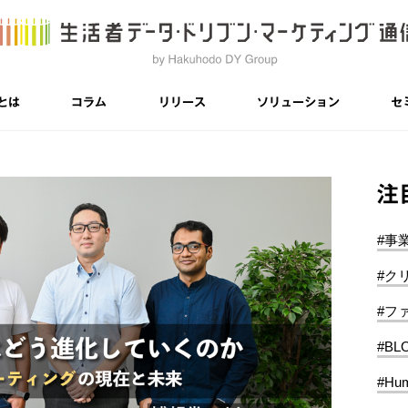
とは
コラム
リリース
ソリューション
セ
注
#事
#ク
#フ
#BL
#Hum