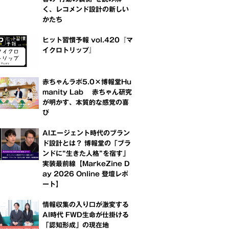
く、レコメンド設計の新しい
かたち
ヒット習慣予報 vol.420『マ
イクロトリップ』
赤ちゃんラボ5.0×博報堂Hu
manity Lab 赤ちゃん研究
が明かす、本質的な感覚の喜
び
AIエージェント時代のブラン
ド設計とは？ 博報堂の「ブラ
ンドに“生きた人格”を宿す」
実装最前線【MarkeZine D
ay 2026 Online 登壇レポ
ート】
情報収集の入り口が激変する
AI時代 FWD生命が仕掛ける
「認知形成」の現在地