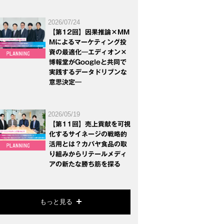
2026/07/24
【第12回】因果推論×MM
Mによるマーケティング投
資の最適化―エディオン×
博報堂がGoogleと共同で
実践するデータドリブンな
意思決定―
2026/05/19
【第11回】売上貢献を可視
化するサイネージの戦略的
活用とは？カバヤ食品の取
り組みからリテールメディ
アの新たな勝ち筋を探る
もっと見る