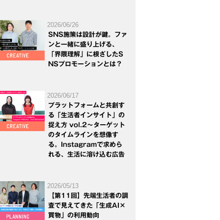
2026/06/26
SNS施策は設計が鍵。ファ
ンと一緒に盛り上げる、
「界隈理解」に根ざしたS
NSプロモーションとは？
2026/06/17
プラットフォームと共創す
る「生活者インサイト」の
捉え方 vol.2～ターゲット
のタイムラインを想像す
る。Instagramで求めら
れる、生活に溶け込む広告
2026/05/13
【第11回】先端生活者の調
査で見えてきた「生成AI×
買物」の利用動向