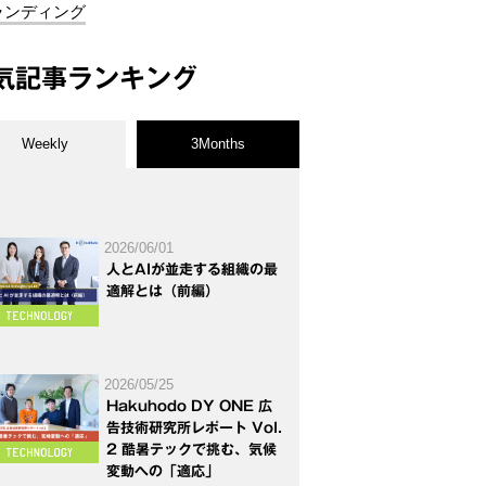
ランディング
気記事ランキング
Weekly
3Months
2026/06/01
人とAIが並走する組織の最
適解とは（前編）
2026/05/25
Hakuhodo DY ONE 広
告技術研究所レポート Vol.
2 酷暑テックで挑む、気候
変動への「適応」