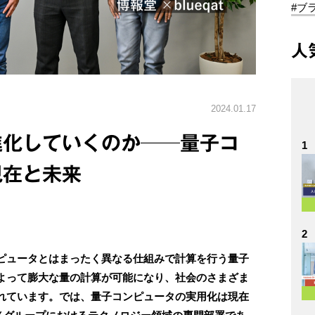
#ブ
人
2024.01.17
進化していくのか──量子コ
1
現在と未来
2
ピュータとはまったく異なる仕組みで計算を行う量子
よって膨大な量の計算が可能になり、社会のさまざま
れています。では、量子コンピュータの実用化は現在