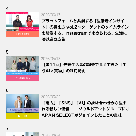
4
2026/06/17
プラットフォームと共創する「生活者インサイ
ト」の捉え方 vol.2～ターゲットのタイムライン
を想像する。Instagramで求められる、生活に
溶け込む広告
5
2026/05/13
【第11回】先端生活者の調査で見えてきた「生
成AI×買物」の利用動向
6
2026/05/22
「地方」「SNS」「AI」の掛け合わせから生ま
れる新しい価値 ──ソウルドアウトグループにJ
APAN SELECTがジョインしたことの意味
7
2026/04/24