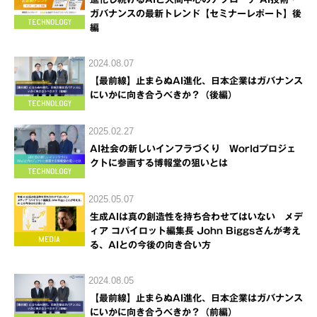
ガバナンスの最新トレンド【セミナーレポート】後
編
2024.08.07
【最前線】止まらぬAI進化、日本企業はガバナンス
にいかに向き合うべきか？（後編）
2025.02.27
AI社会の新しいインフラづくり Worldプロジェ
クトに参画する博報堂の狙いとは
2025.05.07
生成AIは真の創造性を持ち合わせてはいない メデ
ィア コパイロット編集長 John Biggsさんが考え
る、AIとの今後の向き合い方
2024.08.05
【最前線】止まらぬAI進化、日本企業はガバナンス
にいかに向き合うべきか？（前編）