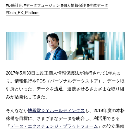
#k-統計化
#データフュージョン
#個人情報保護
#生体データ
#Data_EX_Platform
2017年5月30日に改正個人情報保護法が施行されて1年あま
り。情報銀行やPDS（パーソナルデータストア）、データ取
引所といった、データを流通、連携させるさまざまな取り組
みが活発化してきた。
そんななか
博報堂ＤＹホールディングス
も、2019年度の本格
稼働を目標に、さまざまなデータを統合し、利活用できる
「
データ・エクスチェンジ・プラットフォーム
」の設立準備