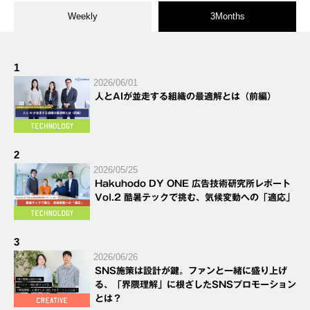
Weekly
3Months
1
2026/06/01
人とAIが並走する組織の最適解とは（前編）
2
2026/05/25
Hakuhodo DY ONE 広告技術研究所レポート
Vol.2 酷暑テックで挑む、気候変動への「適応」
3
2026/06/26
SNS施策は設計が鍵。ファンと一緒に盛り上げ
る、「界隈理解」に根ざしたSNSプロモーション
とは？