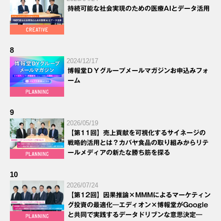
持続可能な社会実現のための医療AIとデータ活用
8
2024/12/17
博報堂ＤＹグループメールマガジンお申込みフォ
ーム
9
2026/05/19
【第11回】売上貢献を可視化するサイネージの
戦略的活用とは？カバヤ食品の取り組みからリテ
ールメディアの新たな勝ち筋を探る
10
2026/07/24
【第12回】因果推論×MMMによるマーケティン
グ投資の最適化―エディオン×博報堂がGoogle
と共同で実践するデータドリブンな意思決定―