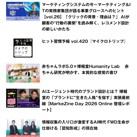
マーケティングシステムの今～マーケティング＆I
Tの実務家集団が語る事業グロースへのヒント
【vol.26】「クリックの背景・理由は？」 AIが
顧客の"行動の裏側"を読み解く、レコメンド設計
の新しいかたち
ヒット習慣予報 vol.420『マイクロトリップ』
赤ちゃんラボ5.0×博報堂Humanity Lab 赤
ちゃん研究が明かす、本質的な感覚の喜び
AIエージェント時代のブランド設計とは？ 博報
堂の「ブランドに“生きた人格”を宿す」実装最前
線【MarkeZine Day 2026 Online 登壇レポ
ート】
情報収集の入り口が激変するAI時代 FWD生命が
仕掛ける「認知形成」の現在地