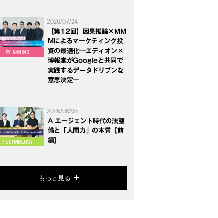
2026/07/24
【第12回】因果推論×MM
Mによるマーケティング投
資の最適化―エディオン×
博報堂がGoogleと共同で
実践するデータドリブンな
意思決定―
2026/08/06
AIエージェント時代の法整
備と「人間力」の本質【前
編】
もっと見る