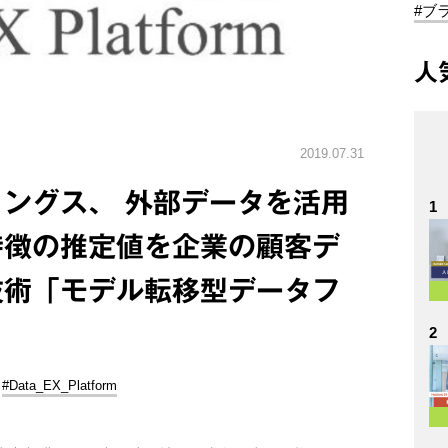
#ブ
人
2019.07.31
ングス、 外部データを活用
1
特徴の推定値を企業の顧客デ
技術「モデル転移型データフ
2
#Data_EX_Platform