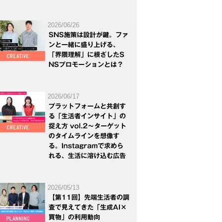
2026/06/26
SNS施策は設計が鍵。ファ
ンと一緒に盛り上げる、
「界隈理解」に根ざしたS
NSプロモーションとは？
2026/06/17
プラットフォームと共創す
る「生活者インサイト」の
捉え方 vol.2～ターゲット
のタイムラインを想像す
る。Instagramで求めら
れる、生活に溶け込む広告
2026/05/13
【第11回】先端生活者の調
査で見えてきた「生成AI×
買物」の利用動向