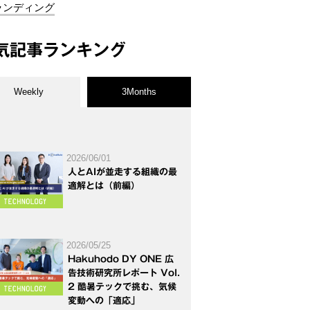
ランディング
気記事ランキング
Weekly
3Months
2026/06/01
人とAIが並走する組織の最
適解とは（前編）
2026/05/25
Hakuhodo DY ONE 広
告技術研究所レポート Vol.
2 酷暑テックで挑む、気候
変動への「適応」