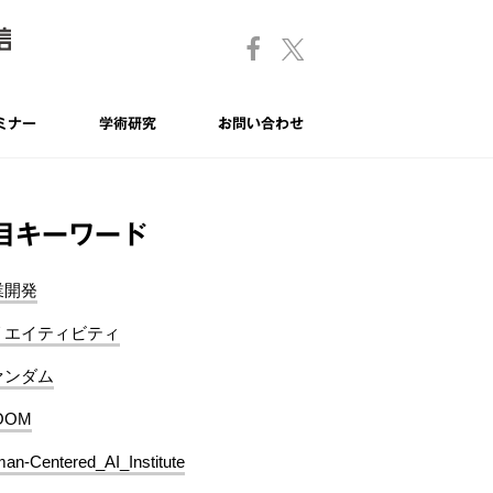
ミナー
学術研究
お問い合わせ
目キーワード
業開発
リエイティビティ
ァンダム
OOM
an-Centered_AI_Institute