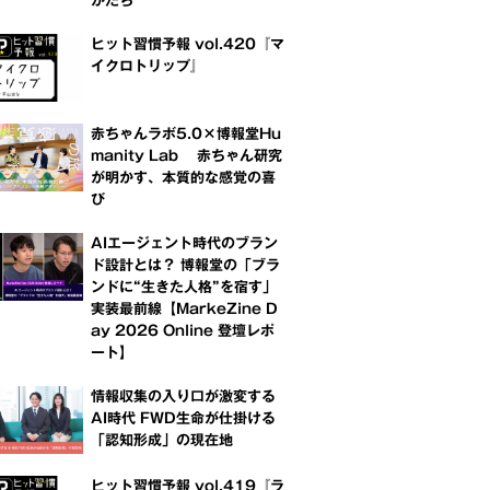
かたち
ヒット習慣予報 vol.420『マ
イクロトリップ』
赤ちゃんラボ5.0×博報堂Hu
manity Lab 赤ちゃん研究
が明かす、本質的な感覚の喜
び
AIエージェント時代のブラン
ド設計とは？ 博報堂の「ブラ
ンドに“生きた人格”を宿す」
実装最前線【MarkeZine D
ay 2026 Online 登壇レポ
ート】
情報収集の入り口が激変する
AI時代 FWD生命が仕掛ける
「認知形成」の現在地
ヒット習慣予報 vol.419『ラ