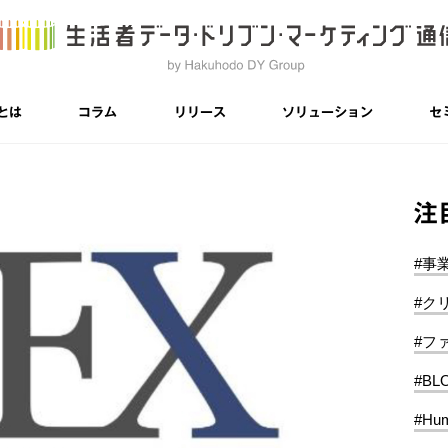
とは
コラム
リリース
ソリューション
セ
注
#事
#ク
#フ
#BL
#Hum