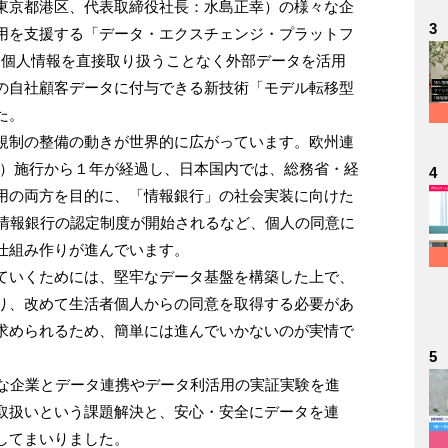
東京都港区、代表取締役社長：水島正幸）の様々な企
3
用を支援する「データ・エクスチェンジ・プラットフ
、個人情報を直接取り扱うことなく外部データを活用
の自社顧客データに付与できる新技術「モデル転移型
た。
規制の整備の動きが世界的に広がっています。欧州連
R）施行から１年が経過し、日本国内では、総務省・経
4
用の両方を目的に、「情報銀行」の社会実装に向けた
は情報銀行の認定制度が開始されるなど、個人の同意に
仕組み作りが進んでいます。
ていくためには、堅牢なデータ基盤を構築した上で、
り、改めて生活者個人からの同意を取得する必要があ
求められるため、簡単には進んでいかないのが実情で
5
々な企業とデータ連携やデータ利活用の実証実験を進
取扱いという課題解決と、安心・安全にデータを連
してまいりました。