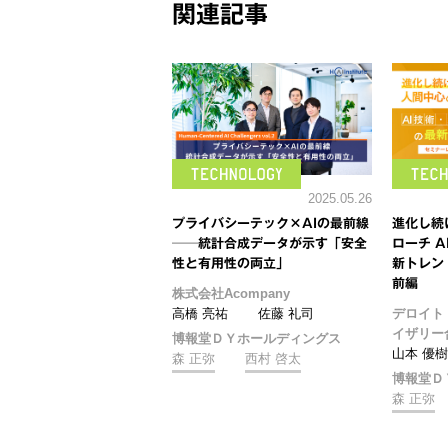
関連記事
2025.05.26
プライバシーテック×AIの最前線
進化し続
──統計合成データが示す「安全
ローチ 
性と有用性の両立」
新トレン
前編
株式会社Acompany
高橋 亮祐
佐藤 礼司
デロイト
イザリー
博報堂ＤＹホールディングス
山本 優
森 正弥
西村 啓太
博報堂Ｄ
森 正弥