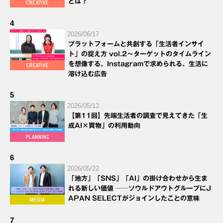
とは？
4
2026/06/17
プラットフォームと共創する「生活者インサイ
ト」の捉え方 vol.2～ターゲットのタイムライン
を想像する。Instagramで求められる、生活に
溶け込む広告
5
2026/05/13
【第11回】先端生活者の調査で見えてきた「生
成AI×買物」の利用動向
6
2026/05/22
「地方」「SNS」「AI」の掛け合わせから生ま
れる新しい価値 ──ソウルドアウトグループにJ
APAN SELECTがジョインしたことの意味
7