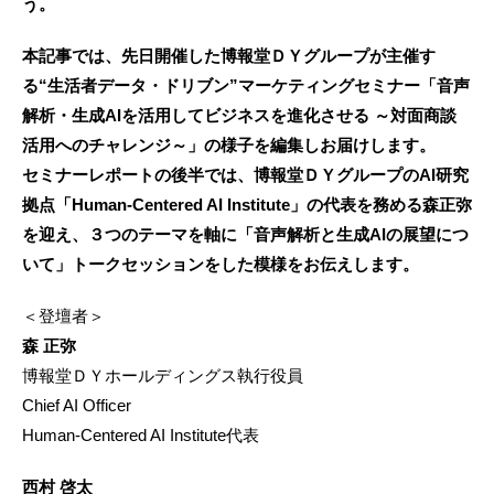
う。
本記事では、先日開催した博報堂ＤＹグループが主催す
る“生活者データ・ドリブン”マーケティングセミナー「音声
解析・生成AIを活用してビジネスを進化させる ～対面商談
活用へのチャレンジ～」の様子を編集しお届けします。
セミナーレポートの後半では、博報堂ＤＹグループのAI研究
拠点「Human-Centered AI Institute」の代表を務める森正弥
を迎え、３つのテーマを軸に「音声解析と生成AIの展望につ
いて」トークセッションをした模様をお伝えします。
＜登壇者＞
森 正弥
博報堂ＤＹホールディングス執行役員
Chief AI Officer
Human-Centered AI Institute代表
西村 啓太