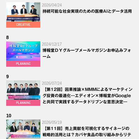
2026/04/24
持続可能な社会実現のための医療AIとデータ活用
8
2024/12/17
博報堂ＤＹグループメールマガジンお申込みフォ
ーム
9
2026/07/24
【第12回】因果推論×MMMによるマーケティン
グ投資の最適化―エディオン×博報堂がGoogle
と共同で実践するデータドリブンな意思決定―
10
2026/05/19
【第11回】売上貢献を可視化するサイネージの
戦略的活用とは？カバヤ食品の取り組みからリテ