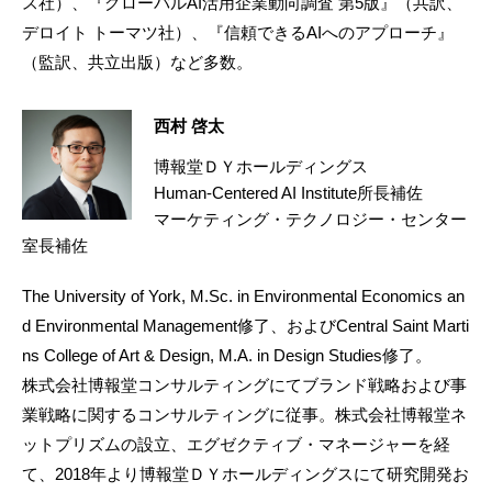
ス社）、『グローバルAI活用企業動向調査 第5版』（共訳、
デロイト トーマツ社）、『信頼できるAIへのアプローチ』
（監訳、共立出版）など多数。
西村 啓太
博報堂ＤＹホールディングス
Human-Centered AI Institute所長補佐
マーケティング・テクノロジー・センター
室長補佐
The University of York, M.Sc. in Environmental Economics an
d Environmental Management修了、およびCentral Saint Marti
ns College of Art & Design, M.A. in Design Studies修了。
株式会社博報堂コンサルティングにてブランド戦略および事
業戦略に関するコンサルティングに従事。株式会社博報堂ネ
ットプリズムの設立、エグゼクティブ・マネージャーを経
て、2018年より博報堂ＤＹホールディングスにて研究開発お