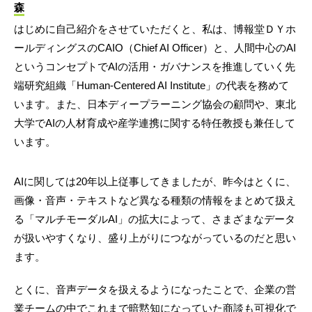
森
はじめに自己紹介をさせていただくと、私は、博報堂ＤＹホ
ールディングスのCAIO（Chief AI Officer）と、人間中心のAI
というコンセプトでAIの活用・ガバナンスを推進していく先
端研究組織「Human-Centered AI Institute」の代表を務めて
います。また、日本ディープラーニング協会の顧問や、東北
大学でAIの人材育成や産学連携に関する特任教授も兼任して
います。
AIに関しては20年以上従事してきましたが、昨今はとくに、
画像・音声・テキストなど異なる種類の情報をまとめて扱え
る「マルチモーダルAI」の拡大によって、さまざまなデータ
が扱いやすくなり、盛り上がりにつながっているのだと思い
ます。
とくに、音声データを扱えるようになったことで、企業の営
業チームの中でこれまで暗黙知になっていた商談も可視化で