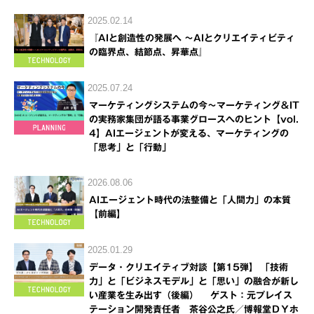
2025.02.14
『AIと創造性の発展へ ～AIとクリエイティビティ
の臨界点、結節点、昇華点』
2025.07.24
マーケティングシステムの今～マーケティング＆IT
の実務家集団が語る事業グロースへのヒント【vol.
4】AIエージェントが変える、マーケティングの
「思考」と「行動」
2026.08.06
AIエージェント時代の法整備と「人間力」の本質
【前編】
2025.01.29
データ・クリエイティブ対談【第15弾】 「技術
力」と「ビジネスモデル」と「思い」の融合が新し
い産業を生み出す（後編） ゲスト：元プレイス
テーション開発責任者 茶谷公之氏／博報堂ＤＹホ