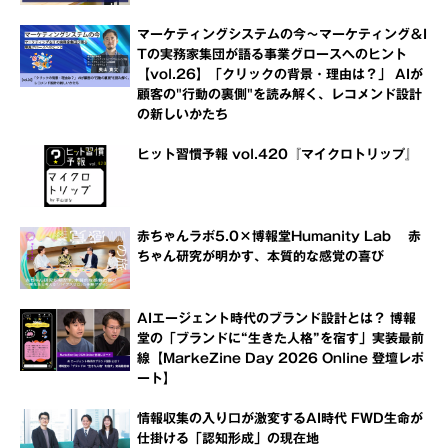
マーケティングシステムの今～マーケティング＆I
Tの実務家集団が語る事業グロースへのヒント
【vol.26】「クリックの背景・理由は？」 AIが
顧客の"行動の裏側"を読み解く、レコメンド設計
の新しいかたち
ヒット習慣予報 vol.420『マイクロトリップ』
赤ちゃんラボ5.0×博報堂Humanity Lab 赤
ちゃん研究が明かす、本質的な感覚の喜び
AIエージェント時代のブランド設計とは？ 博報
堂の「ブランドに“生きた人格”を宿す」実装最前
線【MarkeZine Day 2026 Online 登壇レポ
ート】
情報収集の入り口が激変するAI時代 FWD生命が
仕掛ける「認知形成」の現在地