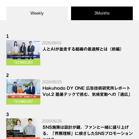
Weekly
3Months
1
2026/06/01
人とAIが並走する組織の最適解とは（前編）
2
2026/05/25
Hakuhodo DY ONE 広告技術研究所レポート
Vol.2 酷暑テックで挑む、気候変動への「適応」
3
2026/06/26
SNS施策は設計が鍵。ファンと一緒に盛り上げ
る、「界隈理解」に根ざしたSNSプロモーション