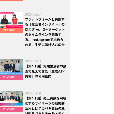
2026/06/17
プラットフォームと共創す
る「生活者インサイト」の
捉え方 vol.2～ターゲット
のタイムラインを想像す
る。Instagramで求めら
れる、生活に溶け込む広告
2026/05/13
【第11回】先端生活者の調
査で見えてきた「生成AI×
買物」の利用動向
2026/05/19
【第11回】売上貢献を可視
化するサイネージの戦略的
活用とは？カバヤ食品の取
り組みからリテールメディ