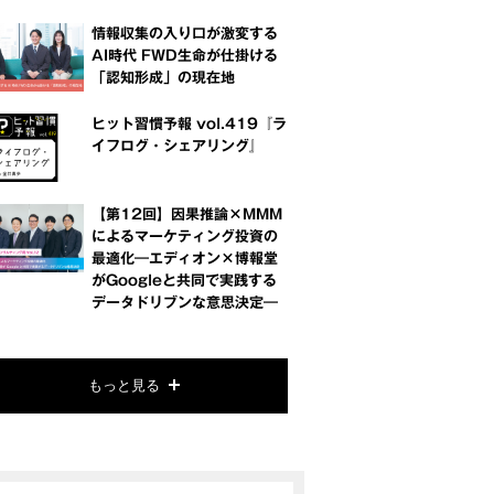
情報収集の入り口が激変する
AI時代 FWD生命が仕掛ける
「認知形成」の現在地
ヒット習慣予報 vol.419『ラ
イフログ・シェアリング』
【第12回】因果推論×MMM
によるマーケティング投資の
最適化―エディオン×博報堂
がGoogleと共同で実践する
データドリブンな意思決定―
もっと見る