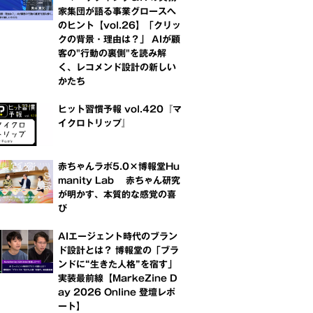
家集団が語る事業グロースへ
のヒント【vol.26】「クリッ
クの背景・理由は？」 AIが顧
客の"行動の裏側"を読み解
く、レコメンド設計の新しい
かたち
ヒット習慣予報 vol.420『マ
イクロトリップ』
赤ちゃんラボ5.0×博報堂Hu
manity Lab 赤ちゃん研究
が明かす、本質的な感覚の喜
び
AIエージェント時代のブラン
ド設計とは？ 博報堂の「ブラ
ンドに“生きた人格”を宿す」
実装最前線【MarkeZine D
ay 2026 Online 登壇レポ
ート】