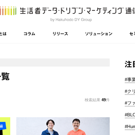
とは
コラム
リリース
ソリューション
セ
注
一覧
#事
#ク
検索結果
49
件
#フ
#BL
#Hum