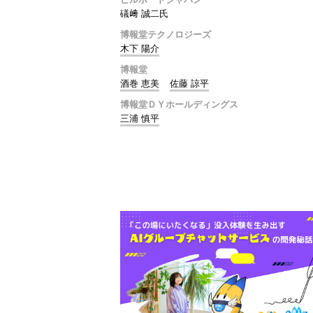
礒﨑 誠二氏
博報堂テクノロジーズ
木下 陽介
博報堂
酒巻 恵美
佐藤 諒平
博報堂ＤＹホールディングス
三浦 慎平