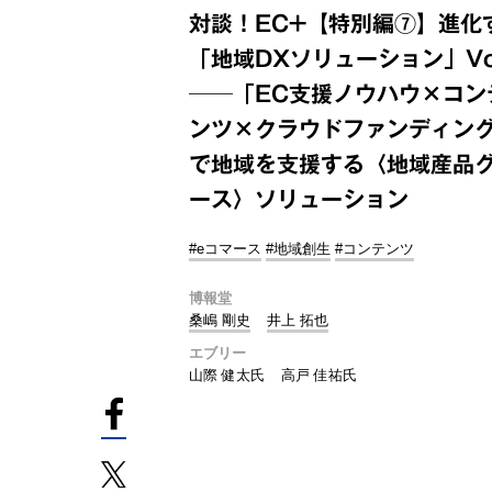
対談！EC+【特別編⑦】進化
「地域DXソリューション」Vol
──「EC支援ノウハウ×コン
ンツ×クラウドファンディン
で地域を支援する〈地域産品
ース〉ソリューション
#eコマース
#地域創生
#コンテンツ
博報堂
桑嶋 剛史
井上 拓也
エブリー
山際 健太氏
高戸 佳祐氏