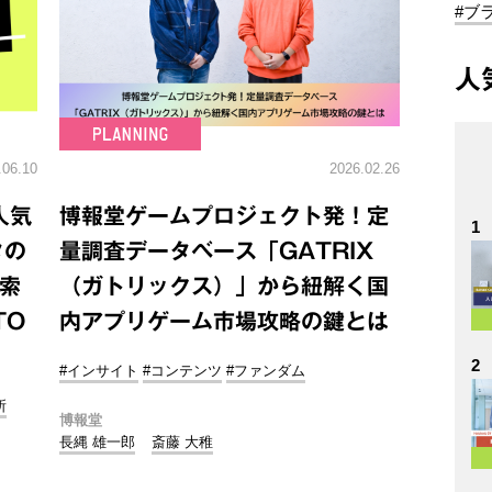
#ブ
人
.06.10
2026.02.26
人気
博報堂ゲームプロジェクト発！定
1
タの
量調査データベース「GATRIX
検索
（ガトリックス）」から紐解く国
TO
内アプリゲーム市場攻略の鍵とは
2
#インサイト
#コンテンツ
#ファンダム
所
博報堂
長縄 雄一郎
斎藤 大稚