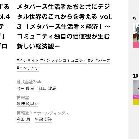
する
メタバース生活者たちと共にデジ
.4
タル世界のこれからを考える vol.
9
テ
3 「メタバース生活者×経済」～
グ」
コミュニティ独自の価値観が生む
グロ
新しい経済観～
#インサイト
#オンラインコミュニティ
#メタバース
#コンテンツ
10
株式会社Zrek
今村 優希
江口 遼馬
博報堂
瀧﨑 絵里香
博報堂ＤＹホールディングス
和田 周
平沼 英翔