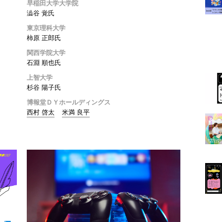
早稲田大学大学院
澁谷 覚氏
東京理科大学
柿原 正郎氏
関西学院大学
石淵 順也氏
上智大学
杉谷 陽子氏
博報堂ＤＹホールディングス
西村 啓太
米満 良平