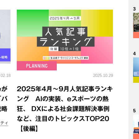
3
4
.02.18
2025.10.29
eが
2025年4月～9月人気記事ランキ
「バ
ング AIの実装、eスポーツの熱
戦略
狂、 DXによる社会課題解決事例
5
など、注目のトピックスTOP20
ニティ
【後編】