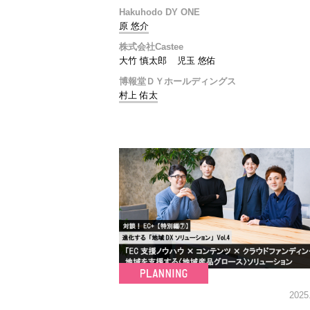
Hakuhodo DY ONE
原 悠介
株式会社Castee
大竹 慎太郎
児玉 悠佑
博報堂ＤＹホールディングス
村上 佑太
2025