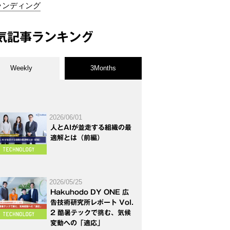
ランディング
気記事ランキング
Weekly
3Months
2026/06/01
人とAIが並走する組織の最
適解とは（前編）
2026/05/25
Hakuhodo DY ONE 広
告技術研究所レポート Vol.
2 酷暑テックで挑む、気候
変動への「適応」