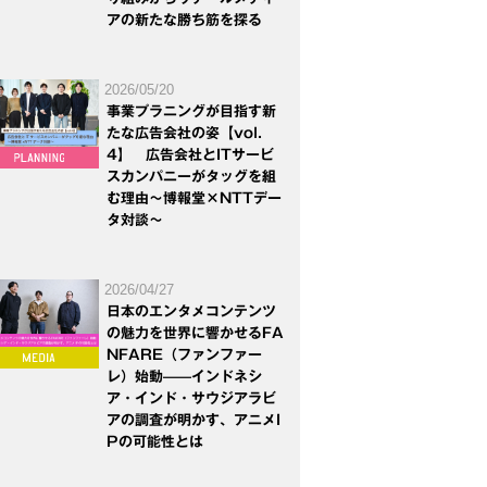
アの新たな勝ち筋を探る
2026/05/20
事業プラニングが目指す新
たな広告会社の姿【vol.
4】 広告会社とITサービ
スカンパニーがタッグを組
む理由～博報堂×NTTデー
タ対談～
2026/04/27
日本のエンタメコンテンツ
の魅力を世界に響かせるFA
NFARE（ファンファー
レ）始動——インドネシ
ア・インド・サウジアラビ
アの調査が明かす、アニメI
Pの可能性とは