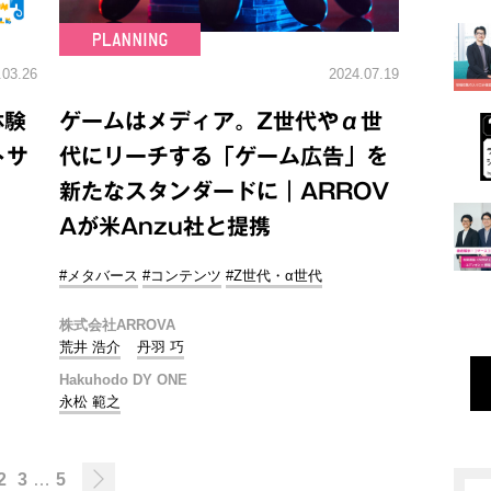
.03.26
2024.07.19
体験
ゲームはメディア。Z世代やα世
トサ
代にリーチする「ゲーム広告」を
新たなスタンダードに｜ARROV
Aが米Anzu社と提携
#メタバース
#コンテンツ
#Z世代・α世代
株式会社ARROVA
荒井 浩介
丹羽 巧
Hakuhodo DY ONE
永松 範之
2
3
…
5