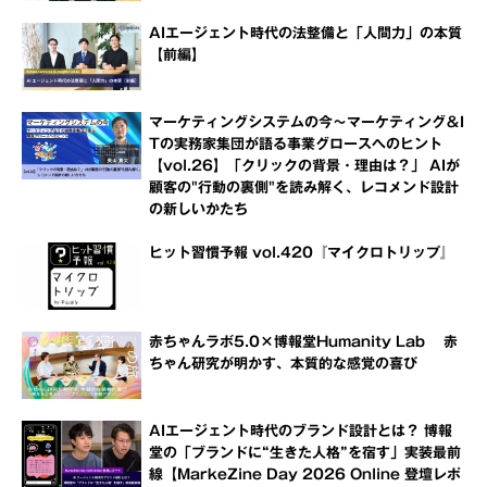
AIエージェント時代の法整備と「人間力」の本質
【前編】
マーケティングシステムの今～マーケティング＆I
Tの実務家集団が語る事業グロースへのヒント
【vol.26】「クリックの背景・理由は？」 AIが
顧客の"行動の裏側"を読み解く、レコメンド設計
の新しいかたち
ヒット習慣予報 vol.420『マイクロトリップ』
赤ちゃんラボ5.0×博報堂Humanity Lab 赤
ちゃん研究が明かす、本質的な感覚の喜び
AIエージェント時代のブランド設計とは？ 博報
堂の「ブランドに“生きた人格”を宿す」実装最前
線【MarkeZine Day 2026 Online 登壇レポ