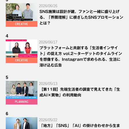
2026/06/26
SNS施策は設計が鍵。ファンと一緒に盛り上げ
る、「界隈理解」に根ざしたSNSプロモーション
とは？
4
2026/06/17
プラットフォームと共創する「生活者インサイ
ト」の捉え方 vol.2～ターゲットのタイムライン
を想像する。Instagramで求められる、生活に
溶け込む広告
5
2026/05/13
【第11回】先端生活者の調査で見えてきた「生
成AI×買物」の利用動向
6
2026/05/22
「地方」「SNS」「AI」の掛け合わせから生ま