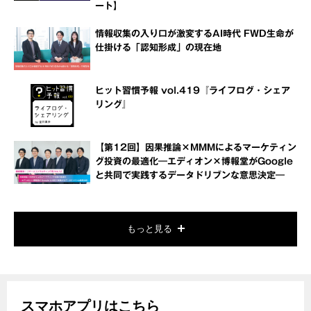
ート】
情報収集の入り口が激変するAI時代 FWD生命が
仕掛ける「認知形成」の現在地
ヒット習慣予報 vol.419『ライフログ・シェア
リング』
【第12回】因果推論×MMMによるマーケティン
グ投資の最適化―エディオン×博報堂がGoogle
と共同で実践するデータドリブンな意思決定―
もっと見る
スマホアプリはこちら