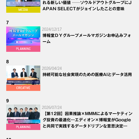
れる新しい価値 ──ソウルドアウトグループにJ
APAN SELECTがジョインしたことの意味
7
2024/12/17
博報堂ＤＹグループメールマガジンお申込みフォ
ーム
8
2026/04/24
持続可能な社会実現のための医療AIとデータ活用
9
2026/07/24
【第12回】因果推論×MMMによるマーケティン
グ投資の最適化―エディオン×博報堂がGoogle
と共同で実践するデータドリブンな意思決定―