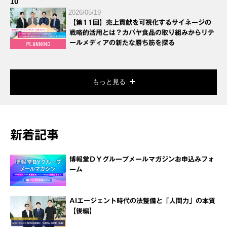
10
2026/05/19
【第11回】売上貢献を可視化するサイネージの
戦略的活用とは？カバヤ食品の取り組みからリテ
ールメディアの新たな勝ち筋を探る
もっと見る
新着記事
博報堂ＤＹグループメールマガジンお申込みフォ
ーム
AIエージェント時代の法整備と「人間力」の本質
【後編】