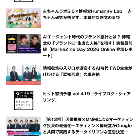
赤ちゃんラボ5.0×博報堂Humanity Lab 赤
ちゃん研究が明かす、本質的な感覚の喜び
AIエージェント時代のブランド設計とは？ 博報
堂の「ブランドに“生きた人格”を宿す」実装最前
線【MarkeZine Day 2026 Online 登壇レポ
ート】
情報収集の入り口が激変するAI時代 FWD生命が
仕掛ける「認知形成」の現在地
ヒット習慣予報 vol.419『ライフログ・シェア
リング』
【第12回】因果推論×MMMによるマーケティン
グ投資の最適化―エディオン×博報堂がGoogle
と共同で実践するデータドリブンな意思決定―