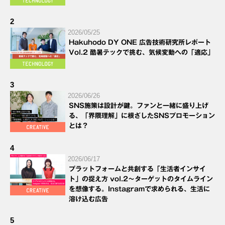
2
2026/05/25
Hakuhodo DY ONE 広告技術研究所レポート
Vol.2 酷暑テックで挑む、気候変動への「適応」
3
2026/06/26
SNS施策は設計が鍵。ファンと一緒に盛り上げ
る、「界隈理解」に根ざしたSNSプロモーション
とは？
4
2026/06/17
プラットフォームと共創する「生活者インサイ
ト」の捉え方 vol.2～ターゲットのタイムライン
を想像する。Instagramで求められる、生活に
溶け込む広告
5