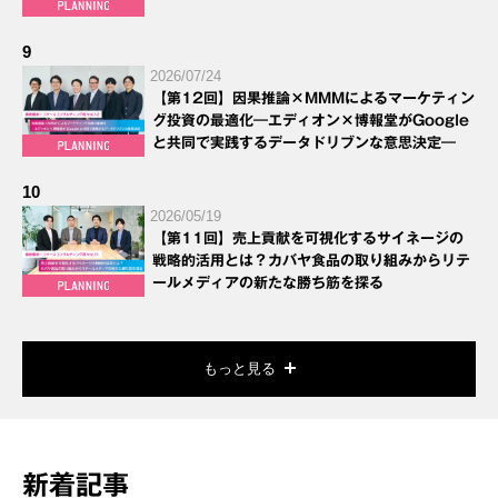
9
2026/07/24
【第12回】因果推論×MMMによるマーケティン
グ投資の最適化―エディオン×博報堂がGoogle
と共同で実践するデータドリブンな意思決定―
10
2026/05/19
【第11回】売上貢献を可視化するサイネージの
戦略的活用とは？カバヤ食品の取り組みからリテ
ールメディアの新たな勝ち筋を探る
もっと見る
新着記事