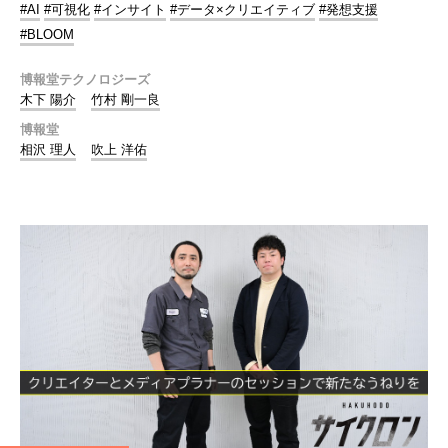
#AI
#可視化
#インサイト
#データ×クリエイティブ
#発想支援
#BLOOM
博報堂テクノロジーズ
木下 陽介
竹村 剛一良
博報堂
相沢 理人
吹上 洋佑