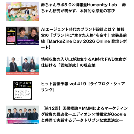
赤ちゃんラボ5.0×博報堂Humanity Lab 赤
ちゃん研究が明かす、本質的な感覚の喜び
AIエージェント時代のブランド設計とは？ 博報
堂の「ブランドに“生きた人格”を宿す」実装最前
線【MarkeZine Day 2026 Online 登壇レポ
ート】
情報収集の入り口が激変するAI時代 FWD生命が
仕掛ける「認知形成」の現在地
ヒット習慣予報 vol.419『ライフログ・シェア
リング』
【第12回】因果推論×MMMによるマーケティン
グ投資の最適化―エディオン×博報堂がGoogle
と共同で実践するデータドリブンな意思決定―