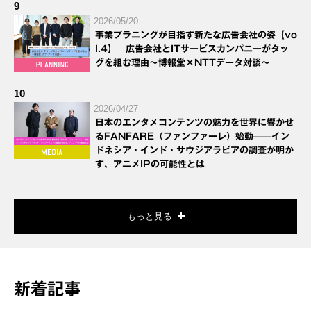
9
2026/05/20
事業プラニングが目指す新たな広告会社の姿【vo
l.4】 広告会社とITサービスカンパニーがタッ
グを組む理由～博報堂×NTTデータ対談～
10
2026/04/27
日本のエンタメコンテンツの魅力を世界に響かせ
るFANFARE（ファンファーレ）始動——イン
ドネシア・インド・サウジアラビアの調査が明か
す、アニメIPの可能性とは
もっと見る
新着記事