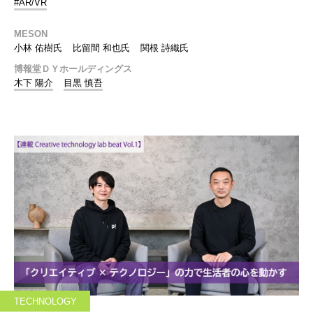
#AR/VR
MESON
小林 佑樹氏
比留間 和也氏
関根 詩織氏
博報堂ＤＹホールディングス
木下 陽介
目黒 慎吾
TECHNOLOGY