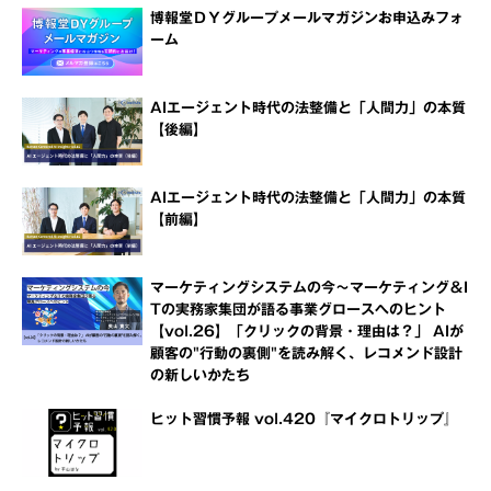
博報堂ＤＹグループメールマガジンお申込みフォ
ーム
AIエージェント時代の法整備と「人間力」の本質
【後編】
AIエージェント時代の法整備と「人間力」の本質
【前編】
マーケティングシステムの今～マーケティング＆I
Tの実務家集団が語る事業グロースへのヒント
【vol.26】「クリックの背景・理由は？」 AIが
顧客の"行動の裏側"を読み解く、レコメンド設計
の新しいかたち
ヒット習慣予報 vol.420『マイクロトリップ』