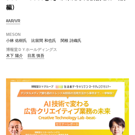
編）
#AR/VR
MESON
小林 佑樹氏
比留間 和也氏
関根 詩織氏
博報堂ＤＹホールディングス
木下 陽介
目黒 慎吾