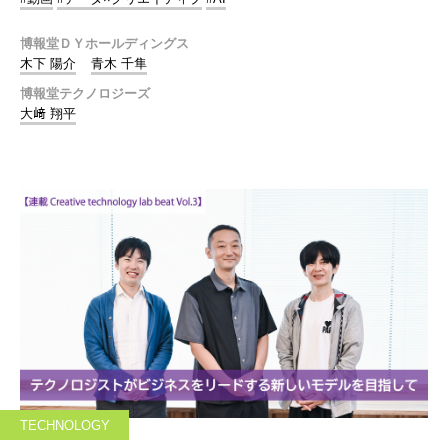
博報堂ＤＹホールディングス
木下 陽介
青木 千隼
博報堂テクノロジーズ
大﨑 翔平
TECHNOLOGY