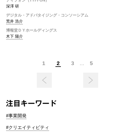
ティフォン（TYFFON）
深澤 研
デジタル・アドバタイジング・コンソーシアム
荒井 浩介
博報堂ＤＹホールディングス
木下 陽介
1
2
3
5
…
注目キーワード
#事業開発
#クリエイティビティ