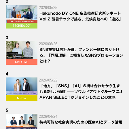
2
2026/05/25
Hakuhodo DY ONE 広告技術研究所レポート
Vol.2 酷暑テックで挑む、気候変動への「適応」
3
2026/06/26
SNS施策は設計が鍵。ファンと一緒に盛り上げ
る、「界隈理解」に根ざしたSNSプロモーション
とは？
4
2026/05/22
「地方」「SNS」「AI」の掛け合わせから生ま
れる新しい価値 ──ソウルドアウトグループにJ
APAN SELECTがジョインしたことの意味
5
2026/04/24
持続可能な社会実現のための医療AIとデータ活用