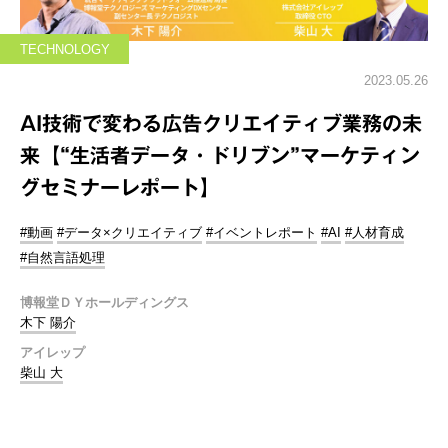
TECHNOLOGY
2023.05.26
AI技術で変わる広告クリエイティブ業務の未
来【“生活者データ・ドリブン”マーケティン
グセミナーレポート】
#動画
#データ×クリエイティブ
#イベントレポート
#AI
#人材育成
#自然言語処理
博報堂ＤＹホールディングス
木下 陽介
アイレップ
柴山 大