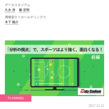
データスタジアム
久永 啓
藤 宏明
博報堂ＤＹホールディングス
木下 陽介
PLANNING
2017.12.21