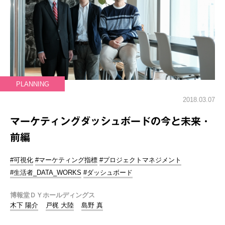
PLANNING
2018.03.07
マーケティングダッシュボードの今と未来・
前編
#可視化
#マーケティング指標
#プロジェクトマネジメント
#生活者_DATA_WORKS
#ダッシュボード
博報堂ＤＹホールディングス
木下 陽介
戸梶 大陸
島野 真