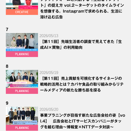
ト」の捉え方 vol.2～ターゲットのタイムライン
を想像する。Instagramで求められる、生活に
溶け込む広告
7
2026/05/13
【第11回】先端生活者の調査で見えてきた「生
成AI×買物」の利用動向
8
2026/05/19
【第11回】売上貢献を可視化するサイネージの
戦略的活用とは？カバヤ食品の取り組みからリテ
ールメディアの新たな勝ち筋を探る
9
2026/05/20
事業プラニングが目指す新たな広告会社の姿【vo
l.4】 広告会社とITサービスカンパニーがタッ
グを組む理由～博報堂×NTTデータ対談～