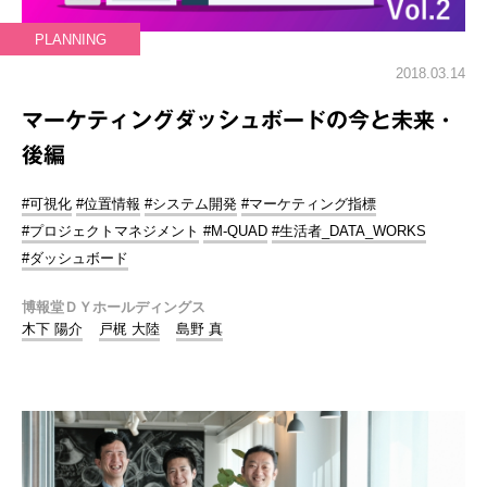
PLANNING
2018.03.14
マーケティングダッシュボードの今と未来・
後編
#可視化
#位置情報
#システム開発
#マーケティング指標
#プロジェクトマネジメント
#M-QUAD
#生活者_DATA_WORKS
#ダッシュボード
博報堂ＤＹホールディングス
木下 陽介
戸梶 大陸
島野 真