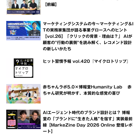
【前編】
マーケティングシステムの今～マーケティング＆I
Tの実務家集団が語る事業グロースへのヒント
【vol.26】「クリックの背景・理由は？」 AIが
顧客の"行動の裏側"を読み解く、レコメンド設計
の新しいかたち
ヒット習慣予報 vol.420『マイクロトリップ』
赤ちゃんラボ5.0×博報堂Humanity Lab 赤
ちゃん研究が明かす、本質的な感覚の喜び
AIエージェント時代のブランド設計とは？ 博報
堂の「ブランドに“生きた人格”を宿す」実装最前
線【MarkeZine Day 2026 Online 登壇レポ
ート】