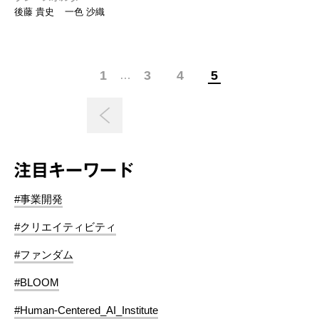
後藤 貴史
一色 沙織
1
3
4
5
…
注目キーワード
#事業開発
#クリエイティビティ
#ファンダム
#BLOOM
#Human-Centered_AI_Institute