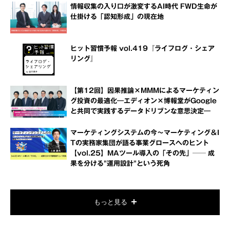
情報収集の入り口が激変するAI時代 FWD生命が
仕掛ける「認知形成」の現在地
ヒット習慣予報 vol.419『ライフログ・シェア
リング』
【第12回】因果推論×MMMによるマーケティン
グ投資の最適化―エディオン×博報堂がGoogle
と共同で実践するデータドリブンな意思決定―
マーケティングシステムの今～マーケティング＆I
Tの実務家集団が語る事業グロースへのヒント
【vol.25】MAツール導入の「その先」── 成
果を分ける"運用設計"という死角
もっと見る