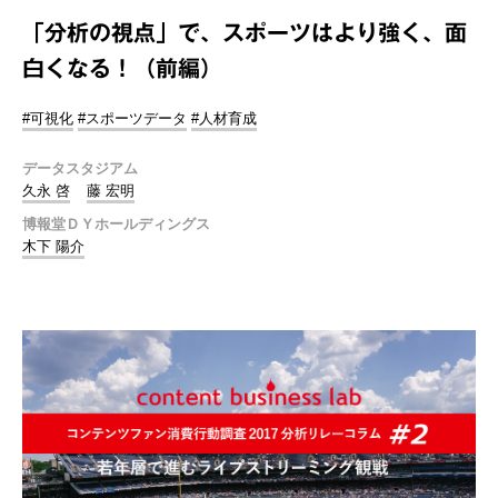
「分析の視点」で、スポーツはより強く、面
白くなる！（前編）
#可視化
#スポーツデータ
#人材育成
データスタジアム
久永 啓
藤 宏明
博報堂ＤＹホールディングス
木下 陽介