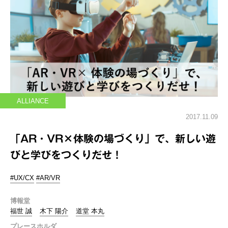
ALLIANCE
2017.11.09
「AR・VR×体験の場づくり」で、新しい遊
びと学びをつくりだせ！
#UX/CX
#AR/VR
博報堂
福世 誠
木下 陽介
道堂 本丸
プレースホルダ