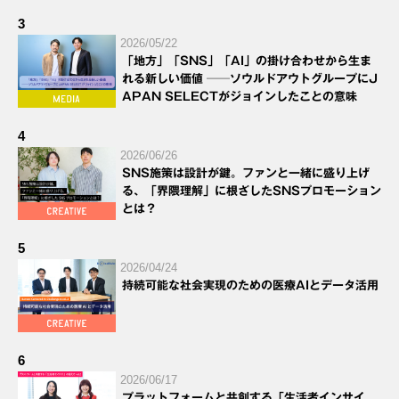
3
2026/05/22
「地方」「SNS」「AI」の掛け合わせから生ま
れる新しい価値 ──ソウルドアウトグループにJ
APAN SELECTがジョインしたことの意味
4
2026/06/26
SNS施策は設計が鍵。ファンと一緒に盛り上げ
る、「界隈理解」に根ざしたSNSプロモーション
とは？
5
2026/04/24
持続可能な社会実現のための医療AIとデータ活用
6
2026/06/17
プラットフォームと共創する「生活者インサイ