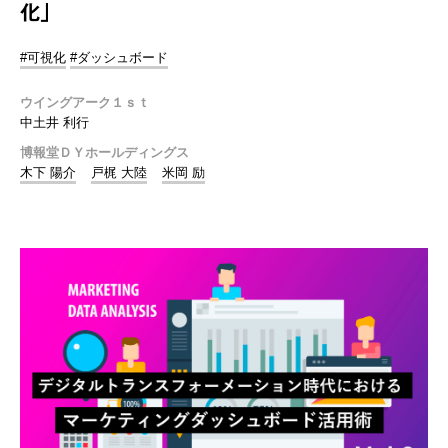
化」
#可視化
#ダッシュボード
ウイングアーク１ｓｔ
中土井 利行
博報堂ＤＹホールディングス
木下 陽介
戸梶 大陸
米岡 励