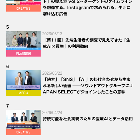
ト」の捉え方 vol.2～ターゲットのタイムライン
を想像する。Instagramで求められる、生活に
溶け込む広告
5
2026/05/13
【第11回】先端生活者の調査で見えてきた「生
成AI×買物」の利用動向
6
2026/05/22
「地方」「SNS」「AI」の掛け合わせから生ま
れる新しい価値 ──ソウルドアウトグループにJ
APAN SELECTがジョインしたことの意味
7
2026/04/24
持続可能な社会実現のための医療AIとデータ活用