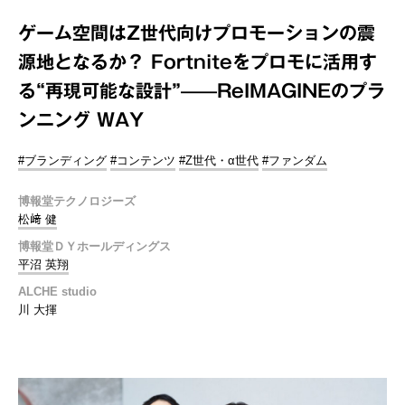
ゲーム空間はZ世代向けプロモーションの震
源地となるか？ Fortniteをプロモに活用す
る“再現可能な設計”——ReIMAGINEのプラ
ンニング WAY
#ブランディング
#コンテンツ
#Z世代・α世代
#ファンダム
博報堂テクノロジーズ
松﨑 健
博報堂ＤＹホールディングス
平沼 英翔
ALCHE studio
川 大揮