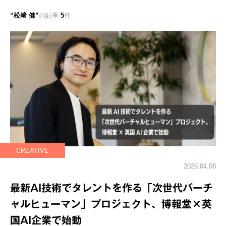
松﨑 健
の記事
5
件
CREATIVE
2026.04.08
最新AI技術でタレントを作る「次世代バーチ
ャルヒューマン」プロジェクト、博報堂×英
国AI企業で始動