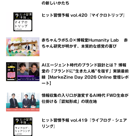
の新しいかたち
ヒット習慣予報 vol.420『マイクロトリップ』
赤ちゃんラボ5.0×博報堂Humanity Lab 赤
ちゃん研究が明かす、本質的な感覚の喜び
AIエージェント時代のブランド設計とは？ 博報
堂の「ブランドに“生きた人格”を宿す」実装最前
線【MarkeZine Day 2026 Online 登壇レポ
ート】
情報収集の入り口が激変するAI時代 FWD生命が
仕掛ける「認知形成」の現在地
ヒット習慣予報 vol.419『ライフログ・シェア
リング』