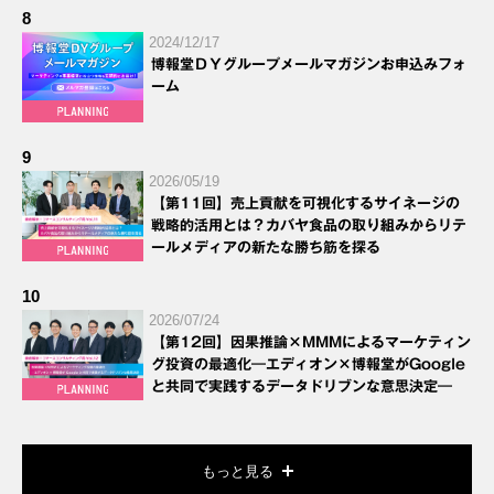
8
2024/12/17
博報堂ＤＹグループメールマガジンお申込みフォ
ーム
9
2026/05/19
【第11回】売上貢献を可視化するサイネージの
戦略的活用とは？カバヤ食品の取り組みからリテ
ールメディアの新たな勝ち筋を探る
10
2026/07/24
【第12回】因果推論×MMMによるマーケティン
グ投資の最適化―エディオン×博報堂がGoogle
と共同で実践するデータドリブンな意思決定―
もっと見る