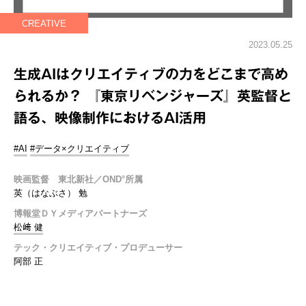
CREATIVE
2023.05.25
生成AIはクリエイティブの力をどこまで高め
られるか？ 『東京リベンジャーズ』英監督と
語る、映像制作におけるAI活用
#AI
#データ×クリエイティブ
映画監督 東北新社／OND°所属
英（はなぶさ） 勉
博報堂ＤＹメディアパートナーズ
松﨑 健
テック・クリエイティブ・プロデューサー
阿部 正