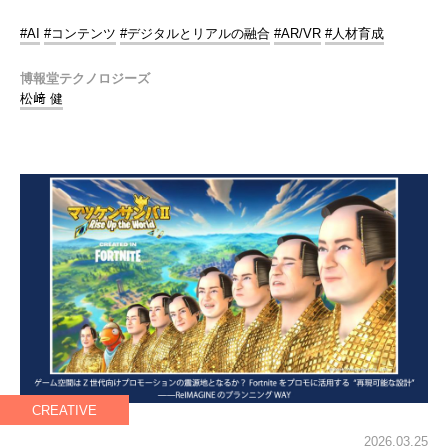
#AI
#コンテンツ
#デジタルとリアルの融合
#AR/VR
#人材育成
博報堂テクノロジーズ
松﨑 健
CREATIVE
2026.03.25