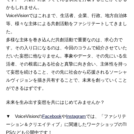
かもしれません。
VoiceVisionではこれまで、生活者、企業、行政、地方自治体
等、様々な主体による共創活動をファシリテートしてきまし
た。
多様な主体を巻き込んだ共創活動で重要なのは、求心力で
す。その入り口になるのは、今回のコラムで紹介させていた
だいた妄想に他なりません。事象やデータ、その先にいる生
活者、その根底にある社会と真摯に向き合い、主体性を持っ
て妄想を続けること、その先に社会から応援されるソーシャ
ルヴィジョンを描き共有することで、未来を創っていくこと
ができるはずです。
未来を生み出す妄想を共にはじめてみませんか？
▼ VoiceVisionの
Facebook
や
Instagram
では、「ファシリテ
ーション＆クリエイティブ」に関連したワークショップのTI
PSなども公開中です！