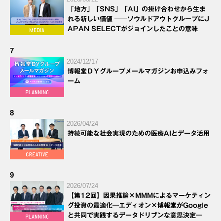
「地方」「SNS」「AI」の掛け合わせから生ま
れる新しい価値 ──ソウルドアウトグループにJ
APAN SELECTがジョインしたことの意味
7
2024/12/17
博報堂ＤＹグループメールマガジンお申込みフォ
ーム
8
2026/04/24
持続可能な社会実現のための医療AIとデータ活用
9
2026/07/24
【第12回】因果推論×MMMによるマーケティン
グ投資の最適化―エディオン×博報堂がGoogle
と共同で実践するデータドリブンな意思決定―