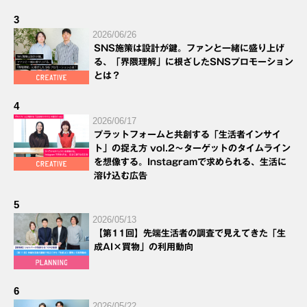
3
2026/06/26
SNS施策は設計が鍵。ファンと一緒に盛り上げ
る、「界隈理解」に根ざしたSNSプロモーション
とは？
4
2026/06/17
プラットフォームと共創する「生活者インサイ
ト」の捉え方 vol.2～ターゲットのタイムライン
を想像する。Instagramで求められる、生活に
溶け込む広告
5
2026/05/13
【第11回】先端生活者の調査で見えてきた「生
成AI×買物」の利用動向
6
2026/05/22