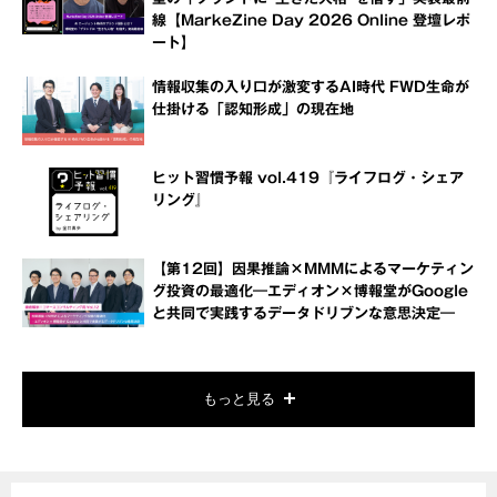
線【MarkeZine Day 2026 Online 登壇レポ
ート】
情報収集の入り口が激変するAI時代 FWD生命が
仕掛ける「認知形成」の現在地
ヒット習慣予報 vol.419『ライフログ・シェア
リング』
【第12回】因果推論×MMMによるマーケティン
グ投資の最適化―エディオン×博報堂がGoogle
と共同で実践するデータドリブンな意思決定―
もっと見る