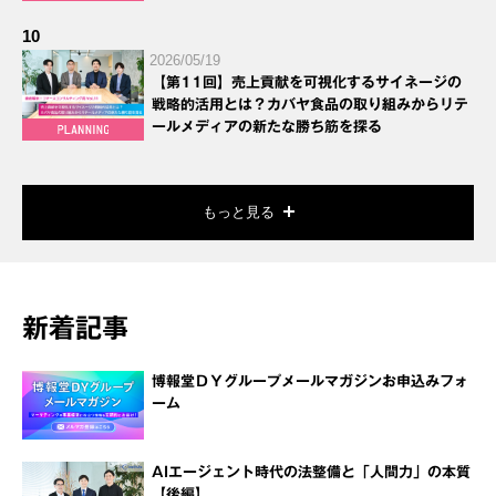
10
2026/05/19
【第11回】売上貢献を可視化するサイネージの
戦略的活用とは？カバヤ食品の取り組みからリテ
ールメディアの新たな勝ち筋を探る
もっと見る
新着記事
博報堂ＤＹグループメールマガジンお申込みフォ
ーム
AIエージェント時代の法整備と「人間力」の本質
【後編】