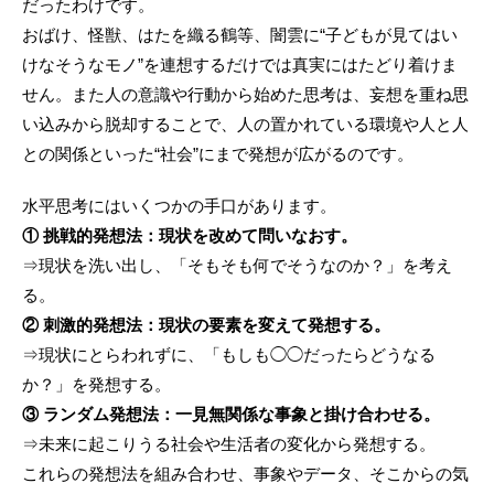
だったわけです。
おばけ、怪獣、はたを織る鶴等、闇雲に“子どもが見てはい
けなそうなモノ”を連想するだけでは真実にはたどり着けま
せん。また人の意識や行動から始めた思考は、妄想を重ね思
い込みから脱却することで、人の置かれている環境や人と人
との関係といった“社会”にまで発想が広がるのです。
水平思考にはいくつかの手口があります。
① 挑戦的発想法：現状を改めて問いなおす。
⇒現状を洗い出し、「そもそも何でそうなのか？」を考え
る。
② 刺激的発想法：現状の要素を変えて発想する。
⇒現状にとらわれずに、「もしも◯◯だったらどうなる
か？」を発想する。
③ ランダム発想法：一見無関係な事象と掛け合わせる。
⇒未来に起こりうる社会や生活者の変化から発想する。
これらの発想法を組み合わせ、事象やデータ、そこからの気