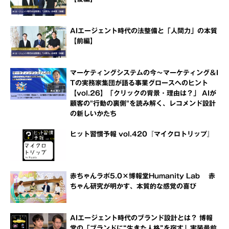
AIエージェント時代の法整備と「人間力」の本質
【前編】
マーケティングシステムの今～マーケティング＆I
Tの実務家集団が語る事業グロースへのヒント
【vol.26】「クリックの背景・理由は？」 AIが
顧客の"行動の裏側"を読み解く、レコメンド設計
の新しいかたち
ヒット習慣予報 vol.420『マイクロトリップ』
赤ちゃんラボ5.0×博報堂Humanity Lab 赤
ちゃん研究が明かす、本質的な感覚の喜び
AIエージェント時代のブランド設計とは？ 博報
堂の「ブランドに“生きた人格”を宿す」実装最前