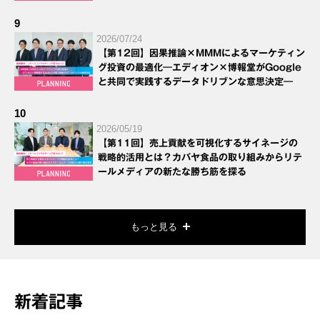
9
2026/07/24
【第12回】因果推論×MMMによるマーケティン
グ投資の最適化―エディオン×博報堂がGoogle
と共同で実践するデータドリブンな意思決定―
10
2026/05/19
【第11回】売上貢献を可視化するサイネージの
戦略的活用とは？カバヤ食品の取り組みからリテ
ールメディアの新たな勝ち筋を探る
もっと見る
新着記事