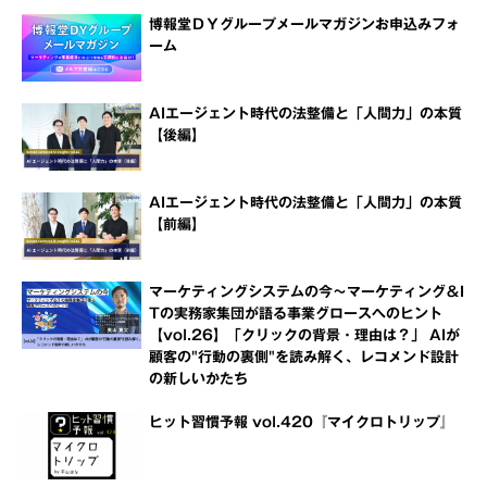
博報堂ＤＹグループメールマガジンお申込みフォ
ーム
AIエージェント時代の法整備と「人間力」の本質
【後編】
AIエージェント時代の法整備と「人間力」の本質
【前編】
マーケティングシステムの今～マーケティング＆I
Tの実務家集団が語る事業グロースへのヒント
【vol.26】「クリックの背景・理由は？」 AIが
顧客の"行動の裏側"を読み解く、レコメンド設計
の新しいかたち
ヒット習慣予報 vol.420『マイクロトリップ』