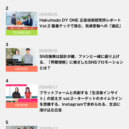
2
2026/05/25
Hakuhodo DY ONE 広告技術研究所レポート
Vol.2 酷暑テックで挑む、気候変動への「適応」
3
2026/06/26
SNS施策は設計が鍵。ファンと一緒に盛り上げ
る、「界隈理解」に根ざしたSNSプロモーション
とは？
4
2026/06/17
プラットフォームと共創する「生活者インサイ
ト」の捉え方 vol.2～ターゲットのタイムライン
を想像する。Instagramで求められる、生活に
溶け込む広告
5
2026/05/13