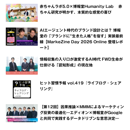
赤ちゃんラボ5.0×博報堂Humanity Lab 赤
ちゃん研究が明かす、本質的な感覚の喜び
AIエージェント時代のブランド設計とは？ 博報
堂の「ブランドに“生きた人格”を宿す」実装最前
線【MarkeZine Day 2026 Online 登壇レポ
ート】
情報収集の入り口が激変するAI時代 FWD生命が
仕掛ける「認知形成」の現在地
ヒット習慣予報 vol.419『ライフログ・シェア
リング』
【第12回】因果推論×MMMによるマーケティン
グ投資の最適化―エディオン×博報堂がGoogle
と共同で実践するデータドリブンな意思決定―