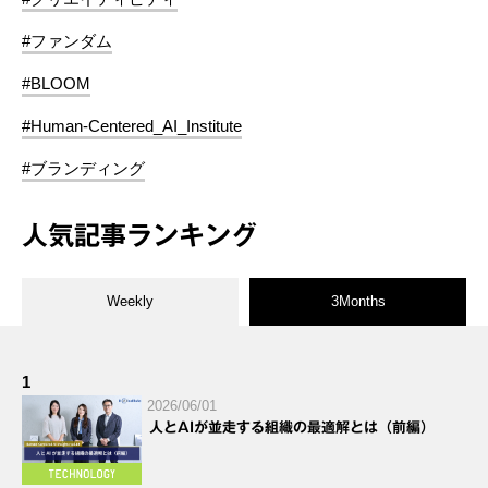
#ファンダム
#BLOOM
#Human-Centered_AI_Institute
#ブランディング
人気記事ランキング
Weekly
3Months
1
2026/06/01
人とAIが並走する組織の最適解とは（前編）