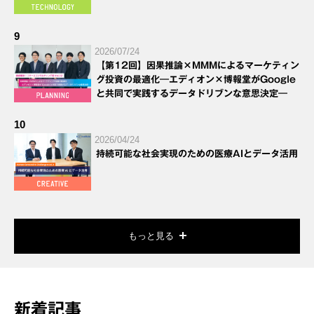
9
2026/07/24
【第12回】因果推論×MMMによるマーケティン
グ投資の最適化―エディオン×博報堂がGoogle
と共同で実践するデータドリブンな意思決定―
10
2026/04/24
持続可能な社会実現のための医療AIとデータ活用
もっと見る
新着記事