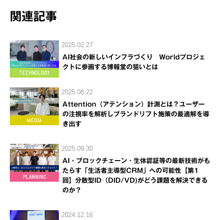
関連記事
2025.02.27
AI社会の新しいインフラづくり Worldプロジェ
クトに参画する博報堂の狙いとは
2025.08.22
Attention（アテンション）計測とは？ユーザー
の注視率を解析しブランドリフト施策の最適解を導
き出す
2025.09.30
AI・ブロックチェーン・生体認証等の最新技術がも
たらす「生活者主導型CRM」への可能性【第1
回】分散型ID（DID/VD)がどう課題を解決できる
のか？
2024.12.16