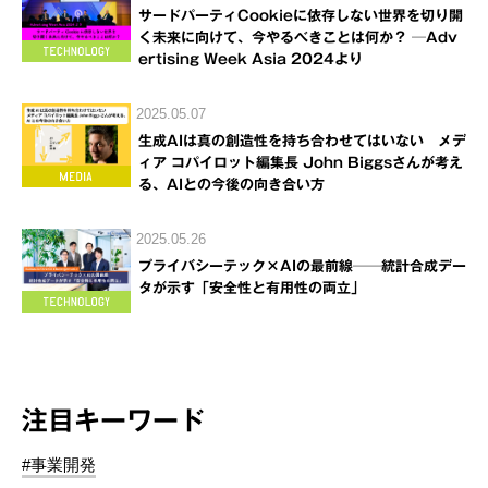
サードパーティCookieに依存しない世界を切り開
く未来に向けて、今やるべきことは何か？ ─Adv
ertising Week Asia 2024より
2025.05.07
生成AIは真の創造性を持ち合わせてはいない メデ
ィア コパイロット編集長 John Biggsさんが考え
る、AIとの今後の向き合い方
2025.05.26
プライバシーテック×AIの最前線──統計合成デー
タが示す「安全性と有用性の両立」
注目キーワード
#事業開発