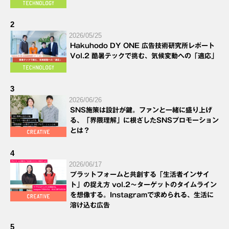
2
2026/05/25
Hakuhodo DY ONE 広告技術研究所レポート
Vol.2 酷暑テックで挑む、気候変動への「適応」
3
2026/06/26
SNS施策は設計が鍵。ファンと一緒に盛り上げ
る、「界隈理解」に根ざしたSNSプロモーション
とは？
4
2026/06/17
プラットフォームと共創する「生活者インサイ
ト」の捉え方 vol.2～ターゲットのタイムライン
を想像する。Instagramで求められる、生活に
溶け込む広告
5