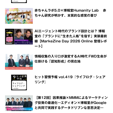
赤ちゃんラボ5.0×博報堂Humanity Lab 赤
ちゃん研究が明かす、本質的な感覚の喜び
AIエージェント時代のブランド設計とは？ 博報
堂の「ブランドに“生きた人格”を宿す」実装最前
線【MarkeZine Day 2026 Online 登壇レポ
ート】
情報収集の入り口が激変するAI時代 FWD生命が
仕掛ける「認知形成」の現在地
ヒット習慣予報 vol.419『ライフログ・シェア
リング』
【第12回】因果推論×MMMによるマーケティン
グ投資の最適化―エディオン×博報堂がGoogle
と共同で実践するデータドリブンな意思決定―