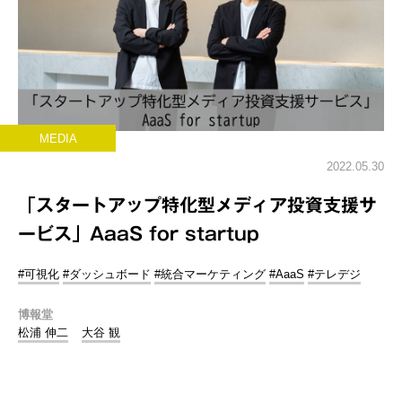
MEDIA
2022.05.30
「スタートアップ特化型メディア投資支援サ
ービス」AaaS for startup
#可視化
#ダッシュボード
#統合マーケティング
#AaaS
#テレデジ
博報堂
松浦 伸二
大谷 観