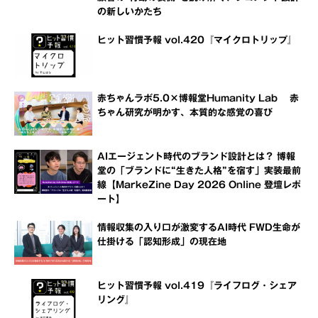
の新しいかたち
ヒット習慣予報 vol.420『マイクロトリップ』
赤ちゃんラボ5.0×博報堂Humanity Lab 赤
ちゃん研究が明かす、本質的な感覚の喜び
AIエージェント時代のブランド設計とは？ 博報
堂の「ブランドに“生きた人格”を宿す」実装最前
線【MarkeZine Day 2026 Online 登壇レポ
ート】
情報収集の入り口が激変するAI時代 FWD生命が
仕掛ける「認知形成」の現在地
ヒット習慣予報 vol.419『ライフログ・シェア
リング』