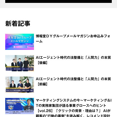
新着記事
博報堂ＤＹグループメールマガジンお申込みフォ
ーム
AIエージェント時代の法整備と「人間力」の本質
【後編】
AIエージェント時代の法整備と「人間力」の本質
【前編】
マーケティングシステムの今～マーケティング＆I
Tの実務家集団が語る事業グロースへのヒント
【vol.26】「クリックの背景・理由は？」 AIが
顧客の"行動の裏側"を読み解く、レコメンド設計