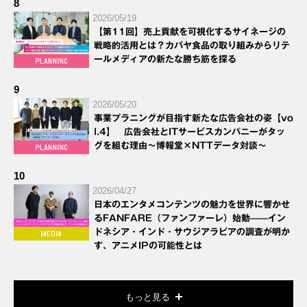
8
2026/05/19
【第11回】売上貢献を可視化するサイネージの
戦略的活用とは？カバヤ食品の取り組みからリテ
ールメディアの新たな勝ち筋を探る
9
2026/05/20
事業プラニングが目指す新たな広告会社の姿【vo
l.4】 広告会社とITサービスカンパニーがタッ
グを組む理由～博報堂×NTTデータ対談～
10
2026/04/27
日本のエンタメコンテンツの魅力を世界に響かせ
るFANFARE（ファンファーレ）始動——イン
ドネシア・インド・サウジアラビアの調査が明か
す、アニメIPの可能性とは
もっと見る