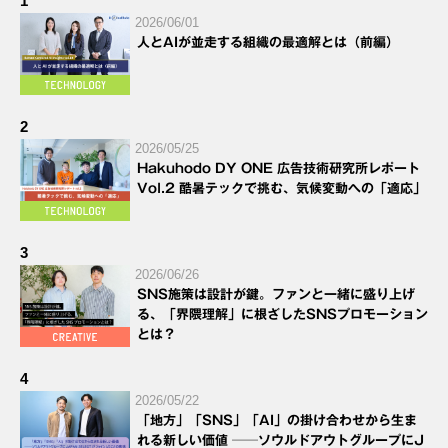
1
2026/06/01
人とAIが並走する組織の最適解とは（前編）
2
2026/05/25
Hakuhodo DY ONE 広告技術研究所レポート
Vol.2 酷暑テックで挑む、気候変動への「適応」
3
2026/06/26
SNS施策は設計が鍵。ファンと一緒に盛り上げ
る、「界隈理解」に根ざしたSNSプロモーション
とは？
4
2026/05/22
「地方」「SNS」「AI」の掛け合わせから生ま
れる新しい価値 ──ソウルドアウトグループにJ