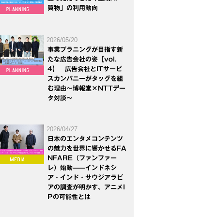
買物」の利用動向
2026/05/20
事業プラニングが目指す新
たな広告会社の姿【vol.
4】 広告会社とITサービ
スカンパニーがタッグを組
む理由～博報堂×NTTデー
タ対談～
2026/04/27
日本のエンタメコンテンツ
の魅力を世界に響かせるFA
NFARE（ファンファー
レ）始動——インドネシ
ア・インド・サウジアラビ
アの調査が明かす、アニメI
Pの可能性とは