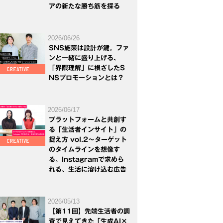
アの新たな勝ち筋を探る
2026/06/26
SNS施策は設計が鍵。ファ
ンと一緒に盛り上げる、
「界隈理解」に根ざしたS
NSプロモーションとは？
2026/06/17
プラットフォームと共創す
る「生活者インサイト」の
捉え方 vol.2～ターゲット
のタイムラインを想像す
る。Instagramで求めら
れる、生活に溶け込む広告
2026/05/13
【第11回】先端生活者の調
査で見えてきた「生成AI×