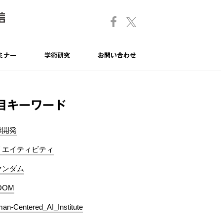
ミナー
学術研究
お問い合わせ
目キーワード
業開発
リエイティビティ
ァンダム
OOM
an-Centered_AI_Institute