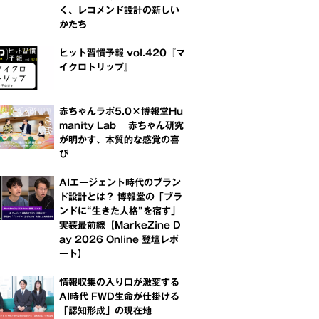
く、レコメンド設計の新しい
かたち
ヒット習慣予報 vol.420『マ
イクロトリップ』
赤ちゃんラボ5.0×博報堂Hu
manity Lab 赤ちゃん研究
が明かす、本質的な感覚の喜
び
AIエージェント時代のブラン
ド設計とは？ 博報堂の「ブラ
ンドに“生きた人格”を宿す」
実装最前線【MarkeZine D
ay 2026 Online 登壇レポ
ート】
情報収集の入り口が激変する
AI時代 FWD生命が仕掛ける
「認知形成」の現在地