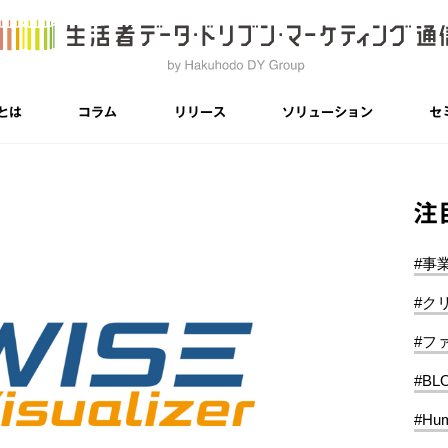
とは
コラム
リリース
ソリューション
セ
注
#事
#ク
#フ
#BL
#Hum