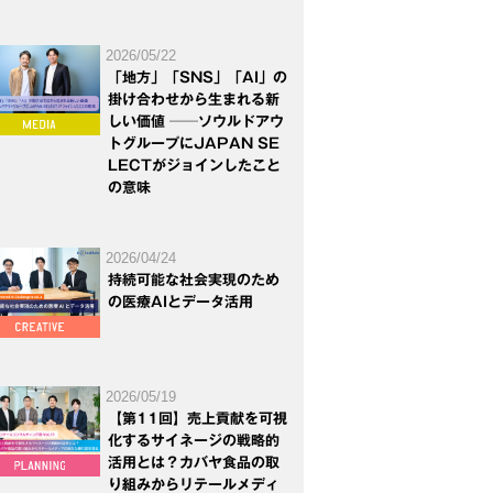
2026/05/22
「地方」「SNS」「AI」の
掛け合わせから生まれる新
しい価値 ──ソウルドアウ
トグループにJAPAN SE
LECTがジョインしたこと
の意味
2026/04/24
持続可能な社会実現のため
の医療AIとデータ活用
2026/05/19
【第11回】売上貢献を可視
化するサイネージの戦略的
活用とは？カバヤ食品の取
り組みからリテールメディ