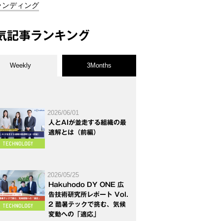
ランディング
気記事ランキング
Weekly
3Months
2026/06/01
人とAIが並走する組織の最
適解とは（前編）
2026/05/25
Hakuhodo DY ONE 広
告技術研究所レポート Vol.
2 酷暑テックで挑む、気候
変動への「適応」