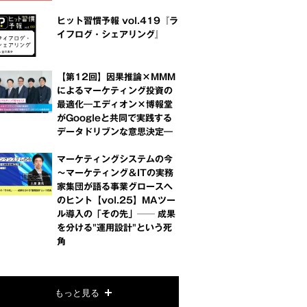
ヒット習慣予報 vol.419『ラ
イフログ・シェアリング』
【第12回】因果推論×MMM
によるマーケティング投資の
最適化―エディオン×博報堂
がGoogleと共同で実践する
データドリブンな意思決定―
マーケティングシステムの今
～マーケティング＆ITの実務
家集団が語る事業グロースへ
のヒント【vol.25】MAツー
ル導入の「その先」── 成果
を分ける"運用設計"という死
角
もっと見る