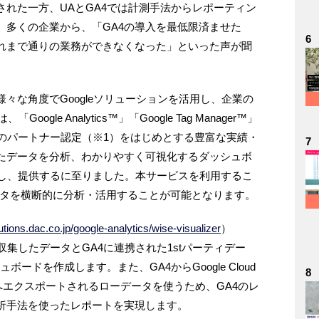
れた一方、UAとGA4では計測手法からレポーティン
、多くの企業から、「GA4の導入を最低限済ませた
6
れまで通りの業務ができなくなった」といった声が聞
々な角度でGoogleソリューションを活用し、企業の
le Analytics™」「Google Tag Manager™」
ud™ 」のパートナー認定（※1）をはじめとする豊富な実績・
7
したデータを分析、わかりやすく可視化するダッシュボ
r」を開発し、提供するに至りました。本サービスを利用するこ
ータを横断的に分析・活用することが可能となります。
lutions.dac.co.jp/google-analytics/wise-visualizer
）
を用いて収集したデータとGA4に連携された1stパーティデー
ードを作成します。また、GA4からGoogle Cloud
8
2）へエクスポートされるローデータを使うため、GA4のレ
析手法を使ったレポートを実現します。