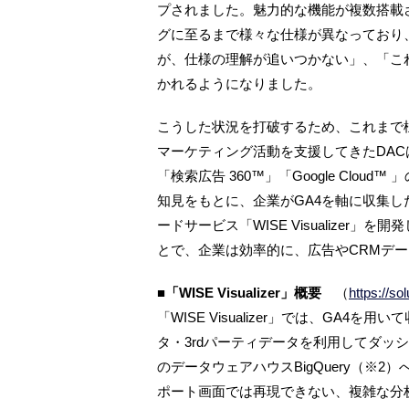
プされました。魅力的な機能が複数搭載さ
グに至るまで様々な仕様が異なっており
が、仕様の理解が追いつかない」、「こ
かれるようになりました。
こうした状況を打破するため、これまで様
マーケティング活動を支援してきたDACは、「Goog
「検索広告 360™」「Google Clo
知見をもとに、企業がGA4を軸に収集
ードサービス「WISE Visualize
とで、企業は効率的に、広告やCRMデ
■「WISE Visualizer」概要
（
https://so
「WISE Visualizer」では、GA4
タ・3rdパーティデータを利用してダッシュボ
のデータウェアハウスBigQuery（※
ポート画面では再現できない、複雑な分