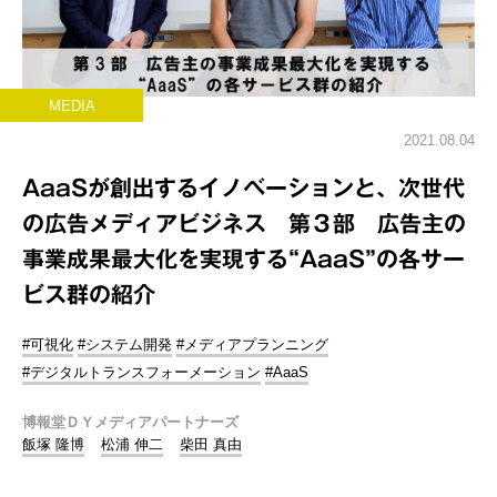
MEDIA
2021.08.04
AaaSが創出するイノベーションと、次世代
の広告メディアビジネス 第３部 広告主の
事業成果最大化を実現する“AaaS”の各サー
ビス群の紹介
#可視化
#システム開発
#メディアプランニング
#デジタルトランスフォーメーション
#AaaS
博報堂ＤＹメディアパートナーズ
飯塚 隆博
松浦 伸二
柴田 真由