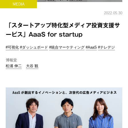
MEDIA
2022.05.30
「スタートアップ特化型メディア投資支援サ
ービス」AaaS for startup
#可視化
#ダッシュボード
#統合マーケティング
#AaaS
#テレデジ
博報堂
松浦 伸二
大谷 観