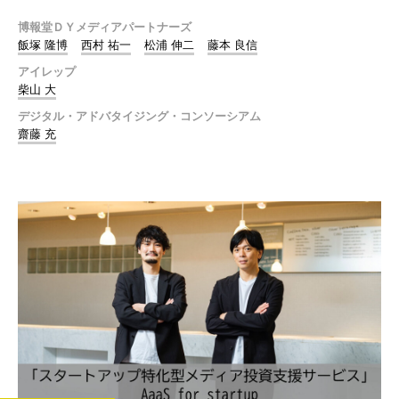
博報堂ＤＹメディアパートナーズ
飯塚 隆博
西村 祐一
松浦 伸二
藤本 良信
アイレップ
柴山 大
デジタル・アドバタイジング・コンソーシアム
齋藤 充