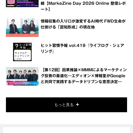
線【MarkeZine Day 2026 Online 登壇レポ
ート】
情報収集の入り口が激変するAI時代 FWD生命が
仕掛ける「認知形成」の現在地
ヒット習慣予報 vol.419『ライフログ・シェア
リング』
【第12回】因果推論×MMMによるマーケティン
グ投資の最適化―エディオン×博報堂がGoogle
と共同で実践するデータドリブンな意思決定―
もっと見る