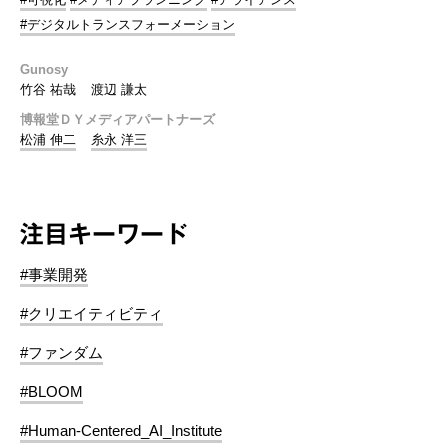
#デジタルトランスフォーメーション
Gunosy
竹谷 祐哉
渡辺 謙太
博報堂ＤＹメディアパートナーズ
松浦 伸二
糸永 洋三
注目キーワード
#事業開発
#クリエイティビティ
#ファンダム
#BLOOM
#Human-Centered_AI_Institute