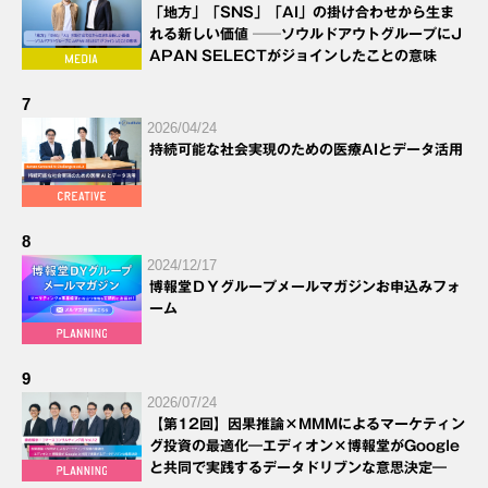
「地方」「SNS」「AI」の掛け合わせから生ま
れる新しい価値 ──ソウルドアウトグループにJ
APAN SELECTがジョインしたことの意味
7
2026/04/24
持続可能な社会実現のための医療AIとデータ活用
8
2024/12/17
博報堂ＤＹグループメールマガジンお申込みフォ
ーム
9
2026/07/24
【第12回】因果推論×MMMによるマーケティン
グ投資の最適化―エディオン×博報堂がGoogle
と共同で実践するデータドリブンな意思決定―