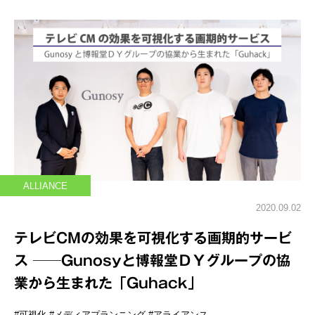
ALLIANCE
2020.09.02
テレビCMの効果を可視化する画期的サービ
ス ──Gunosyと博報堂ＤＹグループの協
業から生まれた「Guhack」
#可視化
#メディアプランニング
#アライアンス