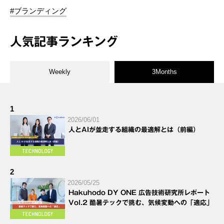
#ブランディング
人気記事ランキング
Weekly
3Months
1
2026/06/01
人とAIが並走する組織の最適解とは（前編）
2
2026/05/25
Hakuhodo DY ONE 広告技術研究所レポート
Vol.2 酷暑テックで挑む、気候変動への「適応」