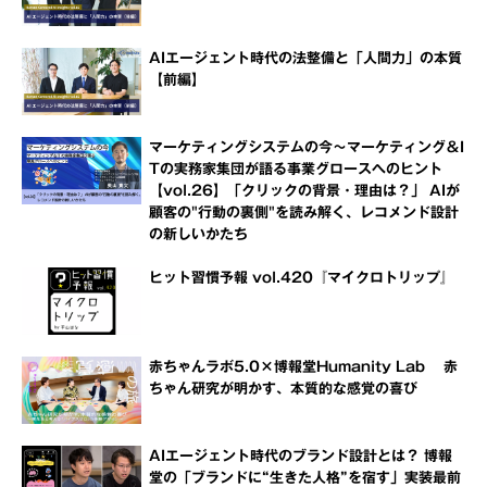
AIエージェント時代の法整備と「人間力」の本質
【前編】
マーケティングシステムの今～マーケティング＆I
Tの実務家集団が語る事業グロースへのヒント
【vol.26】「クリックの背景・理由は？」 AIが
顧客の"行動の裏側"を読み解く、レコメンド設計
の新しいかたち
ヒット習慣予報 vol.420『マイクロトリップ』
赤ちゃんラボ5.0×博報堂Humanity Lab 赤
ちゃん研究が明かす、本質的な感覚の喜び
AIエージェント時代のブランド設計とは？ 博報
堂の「ブランドに“生きた人格”を宿す」実装最前