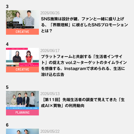
3
2026/06/26
SNS施策は設計が鍵。ファンと一緒に盛り上げ
る、「界隈理解」に根ざしたSNSプロモーション
とは？
4
2026/06/17
プラットフォームと共創する「生活者インサイ
ト」の捉え方 vol.2～ターゲットのタイムライン
を想像する。Instagramで求められる、生活に
溶け込む広告
5
2026/05/13
【第11回】先端生活者の調査で見えてきた「生
成AI×買物」の利用動向
6
2026/05/22