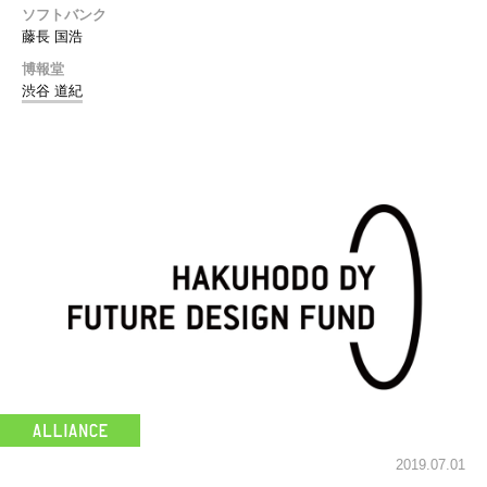
ソフトバンク
藤長 国浩
博報堂
渋谷 道紀
2019.07.01