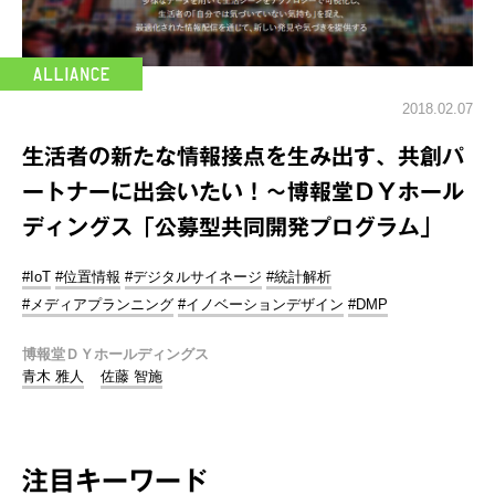
2018.02.07
生活者の新たな情報接点を生み出す、共創パ
ートナーに出会いたい！～博報堂ＤＹホール
ディングス「公募型共同開発プログラム」
#IoT
#位置情報
#デジタルサイネージ
#統計解析
#メディアプランニング
#イノベーションデザイン
#DMP
博報堂ＤＹホールディングス
青木 雅人
佐藤 智施
注目キーワード