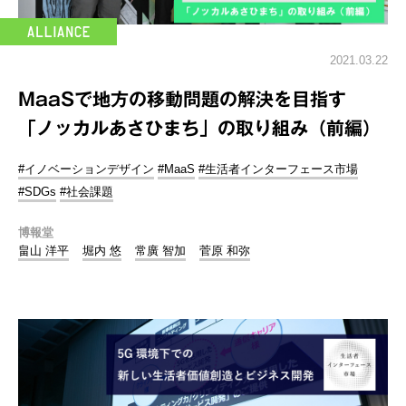
2021.03.22
MaaSで地方の移動問題の解決を目指す
「ノッカルあさひまち」の取り組み（前編）
#イノベーションデザイン
#MaaS
#生活者インターフェース市場
#SDGs
#社会課題
博報堂
畠山 洋平
堀内 悠
常廣 智加
菅原 和弥