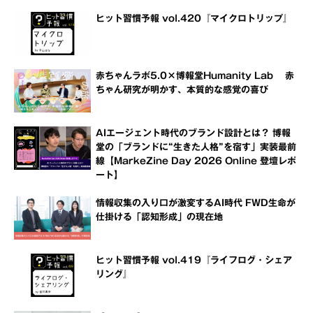
ヒット習慣予報 vol.420『マイクロトリップ』
赤ちゃんラボ5.0×博報堂Humanity Lab 赤
ちゃん研究が明かす、本質的な感覚の喜び
AIエージェント時代のブランド設計とは？ 博報
堂の「ブランドに“生きた人格”を宿す」実装最前
線【MarkeZine Day 2026 Online 登壇レポ
ート】
情報収集の入り口が激変するAI時代 FWD生命が
仕掛ける「認知形成」の現在地
ヒット習慣予報 vol.419『ライフログ・シェア
リング』