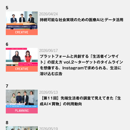
5
2026/04/24
持続可能な社会実現のための医療AIとデータ活用
6
2026/06/17
プラットフォームと共創する「生活者インサイ
ト」の捉え方 vol.2～ターゲットのタイムライン
を想像する。Instagramで求められる、生活に
溶け込む広告
7
2026/05/13
【第11回】先端生活者の調査で見えてきた「生
成AI×買物」の利用動向
8
2026/05/19