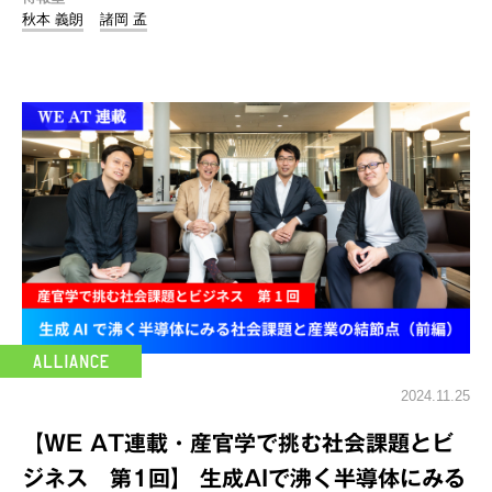
秋本 義朗
諸岡 孟
2024.11.25
【WE AT連載・産官学で挑む社会課題とビ
ジネス 第1回】 生成AIで沸く半導体にみる