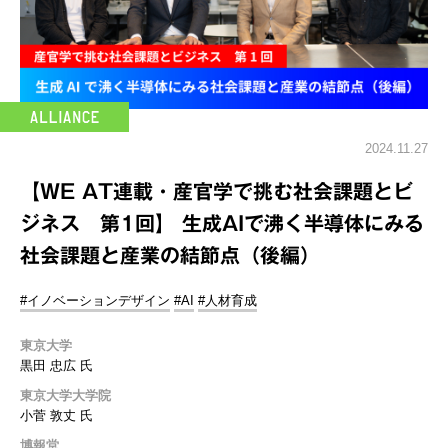
2024.11.27
【WE AT連載・産官学で挑む社会課題とビ
ジネス 第1回】 生成AIで沸く半導体にみる
社会課題と産業の結節点（後編）
#イノベーションデザイン
#AI
#人材育成
東京大学
黒田 忠広 氏
東京大学大学院
小菅 敦丈 氏
博報堂