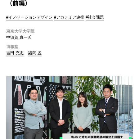
（前編）
#イノベーションデザイン
#アカデミア連携
#社会課題
東京大学大学院
中須賀 真一氏
博報堂
吉田 充志
諸岡 孟