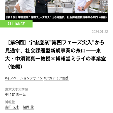
2024.01.22
【第9回】宇宙産業”第四フェーズ突入”から
見通す、社会課題型新規事業の糸口──東
大・中須賀真一教授×博報堂ミライの事業室
（後編）
#イノベーションデザイン
#アカデミア連携
東京大学大学院
中須賀 真一氏
博報堂
吉田 充志
諸岡 孟