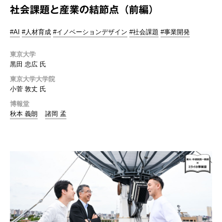
社会課題と産業の結節点（前編）
#AI
#人材育成
#イノベーションデザイン
#社会課題
#事業開発
東京大学
黒田 忠広 氏
東京大学大学院
小菅 敦丈 氏
博報堂
秋本 義朗
諸岡 孟