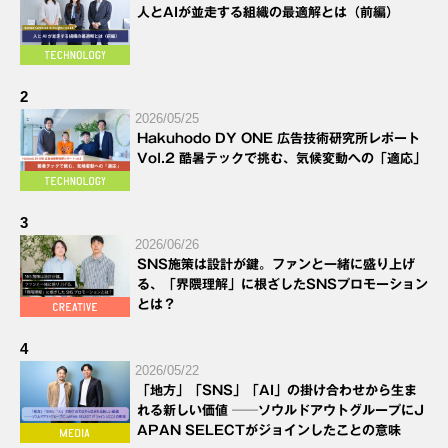
人とAIが並走する組織の最適解とは（前編）
2
2026/05/25
Hakuhodo DY ONE 広告技術研究所レポート
Vol.2 酷暑テックで挑む、気候変動への「適応」
3
2026/06/26
SNS施策は設計が鍵。ファンと一緒に盛り上げ
る、「界隈理解」に根ざしたSNSプロモーション
とは？
4
2026/05/22
「地方」「SNS」「AI」の掛け合わせから生ま
れる新しい価値 ──ソウルドアウトグループにJ
APAN SELECTがジョインしたことの意味