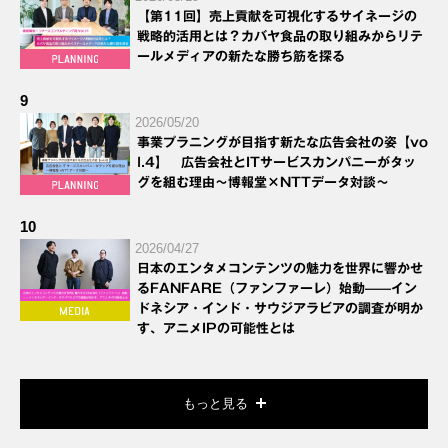
【第11回】売上貢献を可視化するサイネージの
戦略的活用とは？カバヤ食品の取り組みからリテ
ールメディアの新たな勝ち筋を探る
9
2026/05/20
事業プラニングが目指す新たな広告会社の姿【vo
l.4】 広告会社とITサービスカンパニーがタッ
グを組む理由～博報堂×NTTデータ対談～
10
2026/04/27
日本のエンタメコンテンツの魅力を世界に響かせ
るFANFARE（ファンファーレ）始動——イン
ドネシア・インド・サウジアラビアの調査が明か
す、アニメIPの可能性とは
もっと見る