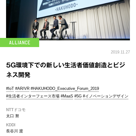
2019.11.27
5G環境下での新しい生活者価値創造とビジ
ネス開発
#IoT
#AR/VR
#HAKUHODO_Executive_Forum_2019
#生活者インターフェース市場
#MaaS
#5G
#イノベーションデザイン
NTTドコモ
太口 努
KDDI
長谷川 渡