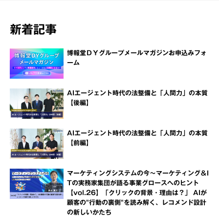
新着記事
博報堂ＤＹグループメールマガジンお申込みフォ
ーム
AIエージェント時代の法整備と「人間力」の本質
【後編】
AIエージェント時代の法整備と「人間力」の本質
【前編】
マーケティングシステムの今～マーケティング＆I
Tの実務家集団が語る事業グロースへのヒント
【vol.26】「クリックの背景・理由は？」 AIが
顧客の"行動の裏側"を読み解く、レコメンド設計
の新しいかたち