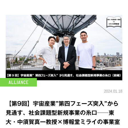
2024.01.18
【第9回】宇宙産業”第四フェーズ突入”から
見通す、社会課題型新規事業の糸口──東
大・中須賀真一教授×博報堂ミライの事業室