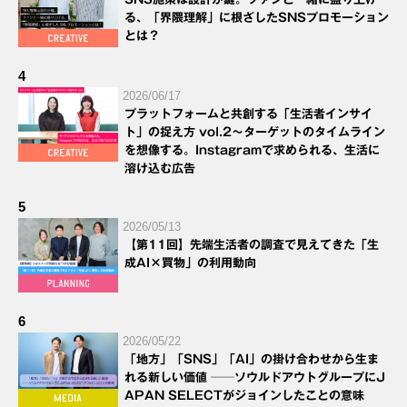
る、「界隈理解」に根ざしたSNSプロモーション
とは？
4
2026/06/17
プラットフォームと共創する「生活者インサイ
ト」の捉え方 vol.2～ターゲットのタイムライン
を想像する。Instagramで求められる、生活に
溶け込む広告
5
2026/05/13
【第11回】先端生活者の調査で見えてきた「生
成AI×買物」の利用動向
6
2026/05/22
「地方」「SNS」「AI」の掛け合わせから生ま
れる新しい価値 ──ソウルドアウトグループにJ
APAN SELECTがジョインしたことの意味