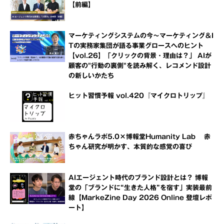
【前編】
マーケティングシステムの今～マーケティング＆I
Tの実務家集団が語る事業グロースへのヒント
【vol.26】「クリックの背景・理由は？」 AIが
顧客の"行動の裏側"を読み解く、レコメンド設計
の新しいかたち
ヒット習慣予報 vol.420『マイクロトリップ』
赤ちゃんラボ5.0×博報堂Humanity Lab 赤
ちゃん研究が明かす、本質的な感覚の喜び
AIエージェント時代のブランド設計とは？ 博報
堂の「ブランドに“生きた人格”を宿す」実装最前
線【MarkeZine Day 2026 Online 登壇レポ
ート】