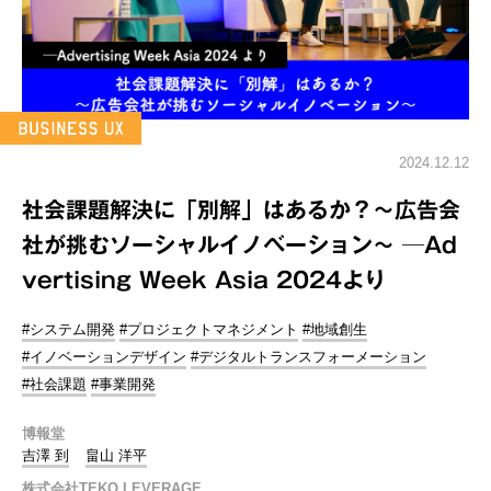
2024.12.12
社会課題解決に「別解」はあるか？～広告会
社が挑むソーシャルイノベーション～ ─Ad
vertising Week Asia 2024より
#システム開発
#プロジェクトマネジメント
#地域創生
#イノベーションデザイン
#デジタルトランスフォーメーション
#社会課題
#事業開発
博報堂
吉澤 到
畠山 洋平
株式会社TEKO LEVERAGE