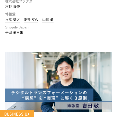
株式会社フラクタ
河野 貴伸
博報堂
入江 謙太
荒井 友久
山形 健
Shopify Japan
平田 依里朱