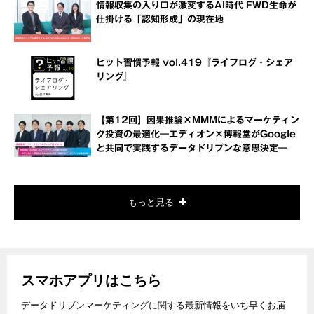
情報収集の入り口が激変するAI時代 FWD生命が
仕掛ける「認知形成」の現在地
ヒット習慣予報 vol.419『ライフログ・シェア
リング』
【第12回】因果推論×MMMによるマーケティン
グ投資の最適化―エディオン×博報堂がGoogle
と共同で実践するデータドリブンな意思決定―
もっと見る
スマホアプリはこちら
データドリブンマーケティングに関する最新情報をいち早くお届