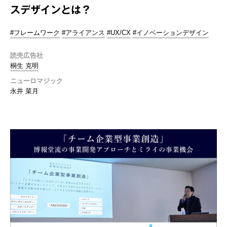
スデザインとは？
#フレームワーク
#アライアンス
#UX/CX
#イノベーションデザイン
読売広告社
桐生 克明
ニューロマジック
永井 菜月