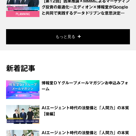
【第12回】因果推論×MMMによるマーケティン
グ投資の最適化―エディオン×博報堂がGoogle
と共同で実践するデータドリブンな意思決定―
もっと見る
新着記事
博報堂ＤＹグループメールマガジンお申込みフォ
ーム
AIエージェント時代の法整備と「人間力」の本質
【後編】
AIエージェント時代の法整備と「人間力」の本質