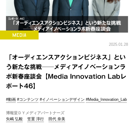
2025.01.28
「オーディエンスアクションビジネス」とい
う新たな挑戦──メディアイノベーションラ
ボ新春座談会【Media Innovation Labレ
ポート46】
#動画
#コンテンツ
#イノベーションデザイン
#Media_Innovation_Lab
博報堂ＤＹメディアパートナーズ
矢嶋 弘毅
笠置 淳行
田代 奈美