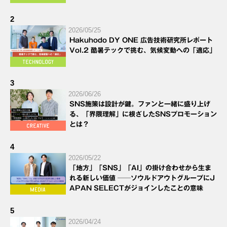
2
2026/05/25
Hakuhodo DY ONE 広告技術研究所レポート
Vol.2 酷暑テックで挑む、気候変動への「適応」
3
2026/06/26
SNS施策は設計が鍵。ファンと一緒に盛り上げ
る、「界隈理解」に根ざしたSNSプロモーション
とは？
4
2026/05/22
「地方」「SNS」「AI」の掛け合わせから生ま
れる新しい価値 ──ソウルドアウトグループにJ
APAN SELECTがジョインしたことの意味
5
2026/04/24