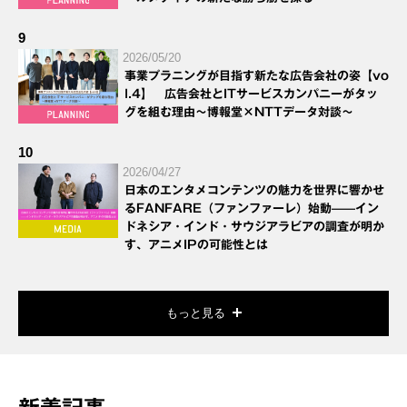
9
2026/05/20
事業プラニングが目指す新たな広告会社の姿【vo
l.4】 広告会社とITサービスカンパニーがタッ
グを組む理由～博報堂×NTTデータ対談～
10
2026/04/27
日本のエンタメコンテンツの魅力を世界に響かせ
るFANFARE（ファンファーレ）始動——イン
ドネシア・インド・サウジアラビアの調査が明か
す、アニメIPの可能性とは
もっと見る