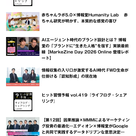
赤ちゃんラボ5.0×博報堂Humanity Lab 赤
ちゃん研究が明かす、本質的な感覚の喜び
AIエージェント時代のブランド設計とは？ 博報
堂の「ブランドに“生きた人格”を宿す」実装最前
線【MarkeZine Day 2026 Online 登壇レポ
ート】
情報収集の入り口が激変するAI時代 FWD生命が
仕掛ける「認知形成」の現在地
ヒット習慣予報 vol.419『ライフログ・シェア
リング』
【第12回】因果推論×MMMによるマーケティン
グ投資の最適化―エディオン×博報堂がGoogle
と共同で実践するデータドリブンな意思決定―