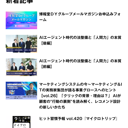
新着記事
博報堂ＤＹグループメールマガジンお申込みフォ
ーム
AIエージェント時代の法整備と「人間力」の本質
【後編】
AIエージェント時代の法整備と「人間力」の本質
【前編】
マーケティングシステムの今～マーケティング＆I
Tの実務家集団が語る事業グロースへのヒント
【vol.26】「クリックの背景・理由は？」 AIが
顧客の"行動の裏側"を読み解く、レコメンド設計
の新しいかたち
ヒット習慣予報 vol.420『マイクロトリップ』