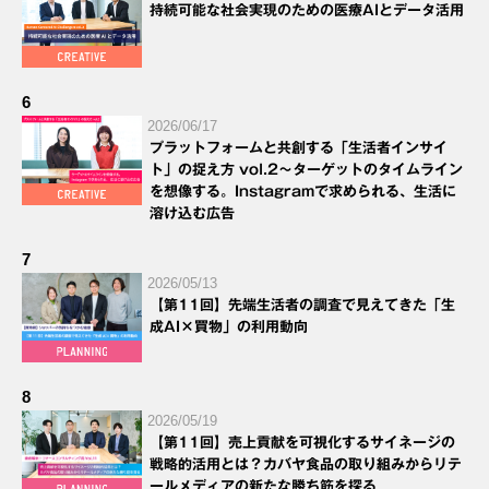
持続可能な社会実現のための医療AIとデータ活用
6
2026/06/17
プラットフォームと共創する「生活者インサイ
ト」の捉え方 vol.2～ターゲットのタイムライン
を想像する。Instagramで求められる、生活に
溶け込む広告
7
2026/05/13
【第11回】先端生活者の調査で見えてきた「生
成AI×買物」の利用動向
8
2026/05/19
【第11回】売上貢献を可視化するサイネージの
戦略的活用とは？カバヤ食品の取り組みからリテ
ールメディアの新たな勝ち筋を探る