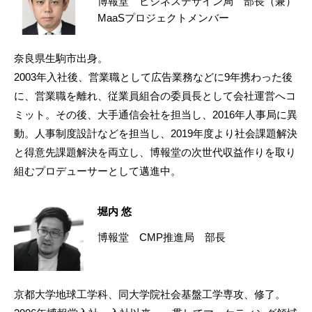
博報堂 ビジネスデザイン局 部長（兼）
MaaSプロジェクトメンバー
奈良県生駒市出身。
2003年入社後、営業職として広告業務などに9年携わった後
に、営業職を離れ、従業員組合の委員長として会社運営へコ
ミット。その後、大手通信会社を担当し、2016年人事局に異
動。人事制度設計などを担当し、2019年度より社会課題解決
と得意先課題解決を両立し、博報堂の次世代収益作りを取り
組むプロデューサーとして邁進中。
堀内 悠
博報堂 CMP推進局 部長
京都大学地球工学科、同大学院社会基盤工学専攻、修了。