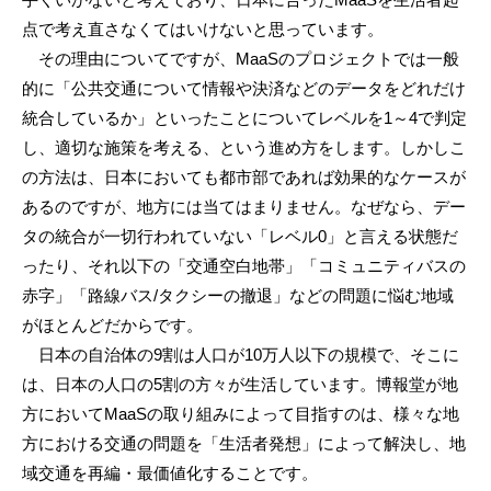
点で考え直さなくてはいけないと思っています。
その理由についてですが、MaaSのプロジェクトでは一般
的に「公共交通について情報や決済などのデータをどれだけ
統合しているか」といったことについてレベルを1～4で判定
し、適切な施策を考える、という進め方をします。しかしこ
の方法は、日本においても都市部であれば効果的なケースが
あるのですが、地方には当てはまりません。なぜなら、デー
タの統合が一切行われていない「レベル0」と言える状態だ
ったり、それ以下の「交通空白地帯」「コミュニティバスの
赤字」「路線バス/タクシーの撤退」などの問題に悩む地域
がほとんどだからです。
日本の自治体の9割は人口が10万人以下の規模で、そこに
は、日本の人口の5割の方々が生活しています。博報堂が地
方においてMaaSの取り組みによって目指すのは、様々な地
方における交通の問題を「生活者発想」によって解決し、地
域交通を再編・最価値化することです。