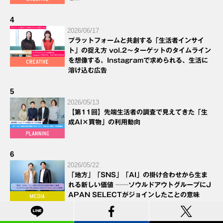
4
2026/06/17
プラットフォームと共創する「生活者インサイ
ト」の捉え方 vol.2～ターゲットのタイムライン
を想像する。Instagramで求められる、生活に
溶け込む広告
5
2026/05/13
【第11回】先端生活者の調査で見えてきた「生
成AI×買物」の利用動向
6
2026/05/22
「地方」「SNS」「AI」の掛け合わせから生ま
れる新しい価値 ──ソウルドアウトグループにJ
APAN SELECTがジョインしたことの意味
7