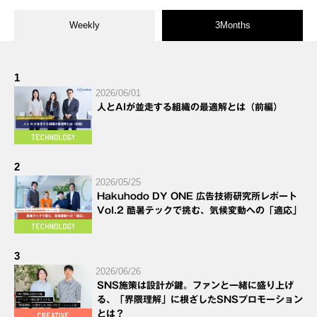
Weekly
3Months
1
2026/06/01
人とAIが並走する組織の最適解とは（前編）
2
2026/05/25
Hakuhodo DY ONE 広告技術研究所レポート
Vol.2 酷暑テックで挑む、気候変動への「適応」
3
2026/06/26
SNS施策は設計が鍵。ファンと一緒に盛り上げ
る、「界隈理解」に根ざしたSNSプロモーション
とは？