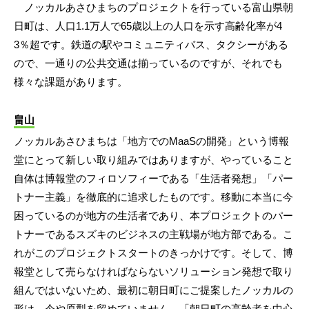
ノッカルあさひまちのプロジェクトを行っている富山県朝
日町は、人口1.1万人で65歳以上の人口を示す高齢化率が4
3％超です。鉄道の駅やコミュニティバス、タクシーがある
ので、一通りの公共交通は揃っているのですが、それでも
様々な課題があります。
畠山
ノッカルあさひまちは「地方でのMaaSの開発」という博報
堂にとって新しい取り組みではありますが、やっていること
自体は博報堂のフィロソフィーである「生活者発想」「パー
トナー主義」を徹底的に追求したものです。移動に本当に今
困っているのが地方の生活者であり、本プロジェクトのパー
トナーであるスズキのビジネスの主戦場が地方部である。こ
れがこのプロジェクトスタートのきっかけです。そして、博
報堂として売らなければならないソリューション発想で取り
組んではいないため、最初に朝日町にご提案したノッカルの
形は、今や原型を留めていません。「朝日町の高齢者を中心