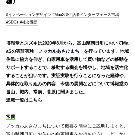
編）
#イノベーションデザイン
#MaaS
#生活者インターフェース市場
#SDGs
#社会課題
博報堂とスズキは2020年8月から、富山県朝日町においてMa
aSの実証実験「
ノッカルあさひまち
」を行っています。地域
住民に協力を仰ぎ、自家用車を活用して買い物などの移動を
サポートすることで、移動する機会を増やし、地域を活性化
することが狙いです。実証実験を行うことになった経緯や、
具体的な取り組みの内容、今後の展開などについて博報堂の
畠山、堀内、常廣、菅原に聞きました。
連載一覧は
こちら
常廣
ノッカルあさひまちについて概要を簡単にご説明しますと、
富山県朝日町にお住いの自家用車をお持ちの方に、どこかに