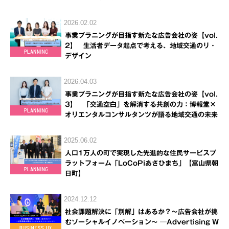
2026.02.02
事業プラニングが目指す新たな広告会社の姿【vol.
2】 生活者データ起点で考える、地域交通のリ・
デザイン
2026.04.03
事業プラニングが目指す新たな広告会社の姿【vol.
3】 「交通空白」を解消する共創の力：博報堂×
オリエンタルコンサルタンツが語る地域交通の未来
2025.06.02
人口1万人の町で実現した先進的な住民サービスプ
ラットフォーム「LoCoPiあさひまち」【富山県朝
日町】
2024.12.12
社会課題解決に「別解」はあるか？～広告会社が挑
むソーシャルイノベーション～ ─Advertising W