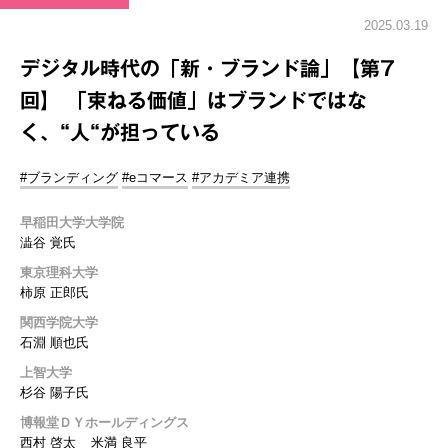
2025.03.19
デジタル時代の「新・ブランド論」【第7
回】 「束ねる価値」はブランドではな
く、“人“が担っている
#ブランディング
#eコマース
#アカデミア連携
早稲田大学大学院
澁谷 覚氏
東京理科大学
柿原 正郎氏
関西学院大学
石淵 順也氏
上智大学
杉谷 陽子氏
博報堂ＤＹホールディングス
西村 啓太
米満 良平