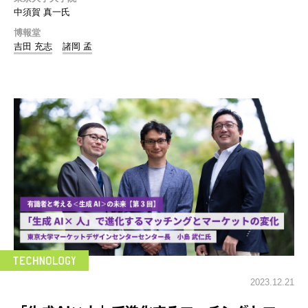
中須賀 真一氏
博報堂
吉田 充志
諸岡 孟
2023.12.21