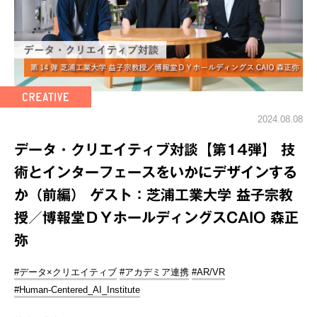
2024.08.08
データ・クリエイティブ対談【第14弾】 技
術とインターフェースをいかにデザインする
か（前編） ゲスト：芝浦工業大学 益子宗教
授／博報堂ＤＹホールディングスCAIO 森正
弥
#データ×クリエイティブ
#アカデミア連携
#AR/VR
#Human-Centered_AI_Institute