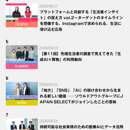
2026/06/17
プラットフォームと共創する「生活者インサイ
ト」の捉え方 vol.2～ターゲットのタイムライン
を想像する。Instagramで求められる、生活に
溶け込む広告
5
2026/05/13
【第11回】先端生活者の調査で見えてきた「生
成AI×買物」の利用動向
6
2026/05/22
「地方」「SNS」「AI」の掛け合わせから生ま
れる新しい価値 ──ソウルドアウトグループにJ
APAN SELECTがジョインしたことの意味
7
2026/04/24
持続可能な社会実現のための医療AIとデータ活用