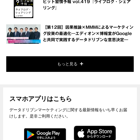
ヒット習慣予報 vol.419『ライフログ・シェア
リング』
【第12回】因果推論×MMMによるマーケティン
グ投資の最適化―エディオン×博報堂がGoogle
と共同で実践するデータドリブンな意思決定―
もっと見る
スマホアプリはこちら
データドリブンマーケティングに関する最新情報をいち早くお届
けします。是非ご利用ください。