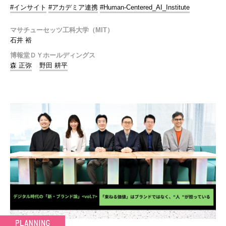
#インサイト
#アカデミア連携
#Human-Centered_AI_Institute
マサチューセッツ工科大学（MIT）
石井 裕
博報堂ＤＹホールディングス
森 正弥
野田 耕平