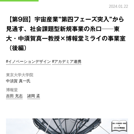
2024.01.22
【第9回】宇宙産業”第四フェーズ突入”から
見通す、社会課題型新規事業の糸口──東
大・中須賀真一教授×博報堂ミライの事業室
（後編）
#イノベーションデザイン
#アカデミア連携
東京大学大学院
中須賀 真一氏
博報堂
吉田 充志
諸岡 孟