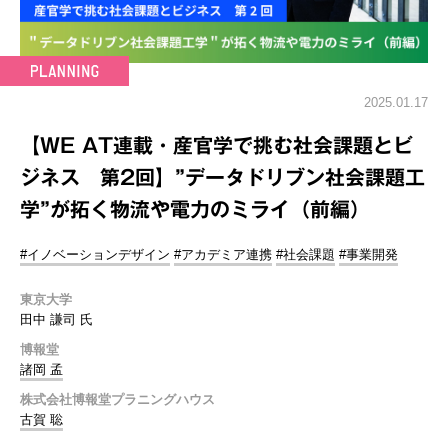
2025.01.17
【WE AT連載・産官学で挑む社会課題とビ
ジネス 第2回】”データドリブン社会課題工
学”が拓く物流や電力のミライ（前編）
#イノベーションデザイン
#アカデミア連携
#社会課題
#事業開発
東京大学
田中 謙司 氏
博報堂
諸岡 孟
株式会社博報堂プラニングハウス
古賀 聡