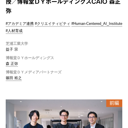
授／博報堂ＤＹホールディングスCAIO 森正
弥
#アカデミア連携
#クリエイティビティ
#Human-Centered_AI_Institute
#人材育成
芝浦工業大学
益子 宗
博報堂ＤＹホールディングス
森 正弥
博報堂ＤＹメディアパートナーズ
篠田 裕之