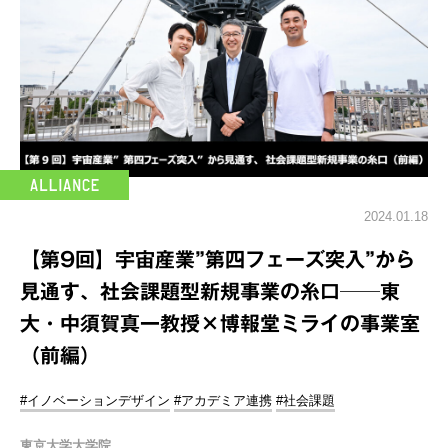
2024.01.18
【第9回】宇宙産業”第四フェーズ突入”から
見通す、社会課題型新規事業の糸口──東
大・中須賀真一教授×博報堂ミライの事業室
（前編）
#イノベーションデザイン
#アカデミア連携
#社会課題
東京大学大学院