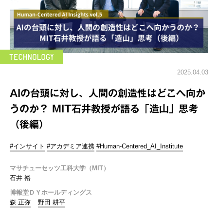
2025.04.03
AIの台頭に対し、人間の創造性はどこへ向か
うのか？ MIT石井教授が語る「造山」思考
（後編）
#インサイト
#アカデミア連携
#Human-Centered_AI_Institute
マサチューセッツ工科大学（MIT）
石井 裕
博報堂ＤＹホールディングス
森 正弥
野田 耕平