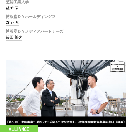
芝浦工業大学
益子 宗
博報堂ＤＹホールディングス
森 正弥
博報堂ＤＹメディアパートナーズ
篠田 裕之