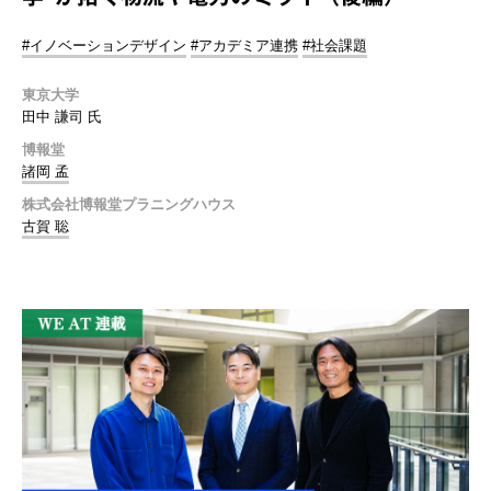
#イノベーションデザイン
#アカデミア連携
#社会課題
東京大学
田中 謙司 氏
博報堂
諸岡 孟
株式会社博報堂プラニングハウス
古賀 聡