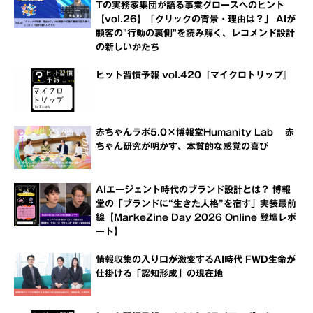
Tの実務家集団が語る事業グロースへのヒント
【vol.26】「クリックの背景・理由は？」 AIが
顧客の"行動の裏側"を読み解く、レコメンド設計
の新しいかたち
ヒット習慣予報 vol.420『マイクロトリップ』
赤ちゃんラボ5.0×博報堂Humanity Lab 赤
ちゃん研究が明かす、本質的な感覚の喜び
AIエージェント時代のブランド設計とは？ 博報
堂の「ブランドに“生きた人格”を宿す」実装最前
線【MarkeZine Day 2026 Online 登壇レポ
ート】
情報収集の入り口が激変するAI時代 FWD生命が
仕掛ける「認知形成」の現在地