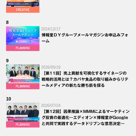
8
2024/12/17
博報堂ＤＹグループメールマガジンお申込みフォ
ーム
9
2026/05/19
【第11回】売上貢献を可視化するサイネージの
戦略的活用とは？カバヤ食品の取り組みからリテ
ールメディアの新たな勝ち筋を探る
10
2026/07/24
【第12回】因果推論×MMMによるマーケティン
グ投資の最適化―エディオン×博報堂がGoogle
と共同で実践するデータドリブンな意思決定―