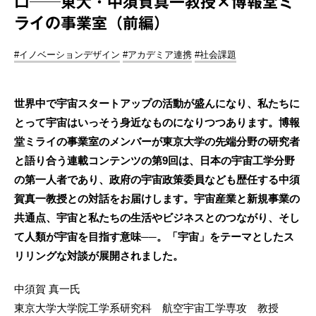
口──東大・中須賀真一教授×博報堂ミ
ライの事業室（前編）
#イノベーションデザイン
#アカデミア連携
#社会課題
世界中で宇宙スタートアップの活動が盛んになり、私たちに
とって宇宙はいっそう身近なものになりつつあります。博報
堂ミライの事業室のメンバーが東京大学の先端分野の研究者
と語り合う連載コンテンツの第9回は、日本の宇宙工学分野
の第一人者であり、政府の宇宙政策委員なども歴任する中須
賀真一教授との対話をお届けします。宇宙産業と新規事業の
共通点、宇宙と私たちの生活やビジネスとのつながり、そし
て人類が宇宙を目指す意味──。「宇宙」をテーマとしたス
リリングな対談が展開されました。
中須賀 真一氏
東京大学大学院工学系研究科 航空宇宙工学専攻 教授