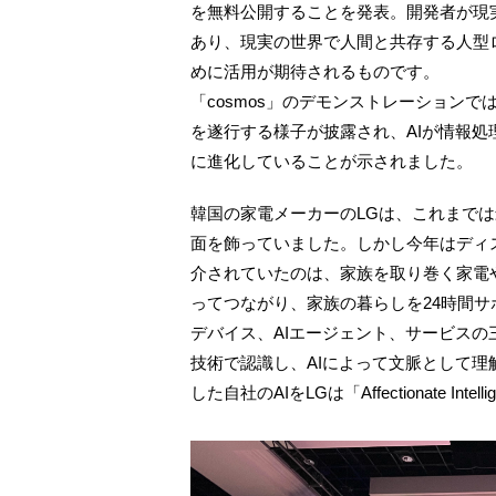
を無料公開することを発表。開発者が現
あり、現実の世界で人間と共存する人型
めに活用が期待されるものです。
「cosmos」のデモンストレーション
を遂行する様子が披露され、AIが情報
に進化していることが示されました。
韓国の家電メーカーのLGは、これまで
面を飾っていました。しかし今年はディ
介されていたのは、家族を取り巻く家電
ってつながり、家族の暮らしを24時間
デバイス、AIエージェント、サービス
技術で認識し、AIによって文脈として
した自社のAIをLGは「Affectionate 