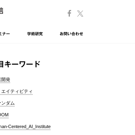
ミナー
学術研究
お問い合わせ
目キーワード
業開発
リエイティビティ
ァンダム
OOM
an-Centered_AI_Institute