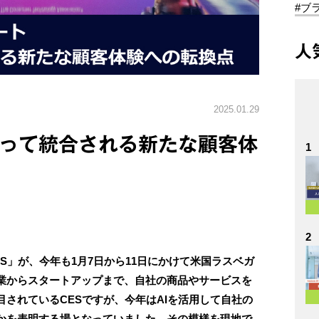
#ブ
人
2025.01.29
によって統合される新たな顧客体
1
2
S」が、今年も1月7日から11日にかけて米国ラスベガ
業からスタートアップまで、自社の商品やサービスを
されているCESですが、今年はAIを活用して自社の
かを表明する場となっていました。その模様を現地で