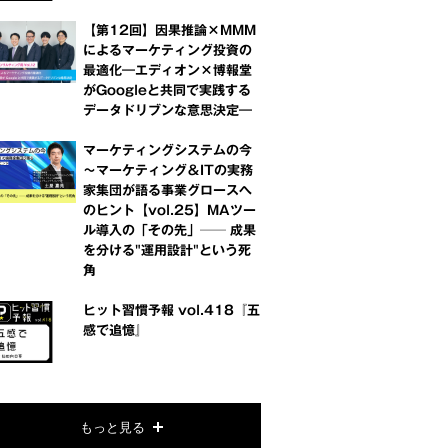
【第12回】因果推論×MMM
によるマーケティング投資の
最適化―エディオン×博報堂
がGoogleと共同で実践する
データドリブンな意思決定―
マーケティングシステムの今
～マーケティング＆ITの実務
家集団が語る事業グロースへ
のヒント【vol.25】MAツー
ル導入の「その先」── 成果
を分ける"運用設計"という死
角
ヒット習慣予報 vol.418『五
感で追憶』
もっと見る