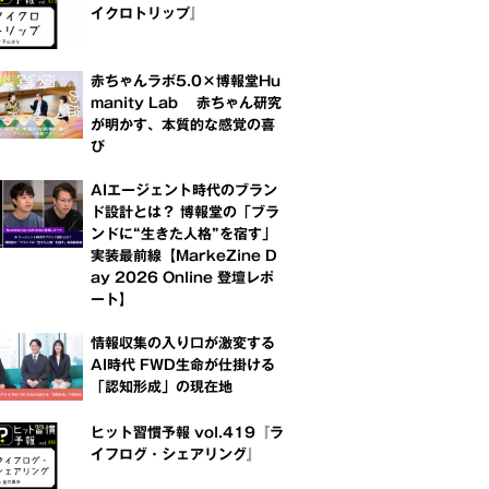
イクロトリップ』
赤ちゃんラボ5.0×博報堂Hu
manity Lab 赤ちゃん研究
が明かす、本質的な感覚の喜
び
AIエージェント時代のブラン
ド設計とは？ 博報堂の「ブラ
ンドに“生きた人格”を宿す」
実装最前線【MarkeZine D
ay 2026 Online 登壇レポ
ート】
情報収集の入り口が激変する
AI時代 FWD生命が仕掛ける
「認知形成」の現在地
ヒット習慣予報 vol.419『ラ
イフログ・シェアリング』