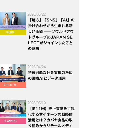
2026/05/22
「地方」「SNS」「AI」の
掛け合わせから生まれる新
しい価値 ──ソウルドアウ
トグループにJAPAN SE
LECTがジョインしたこと
の意味
2026/04/24
持続可能な社会実現のため
の医療AIとデータ活用
2026/05/19
【第11回】売上貢献を可視
化するサイネージの戦略的
活用とは？カバヤ食品の取
り組みからリテールメディ