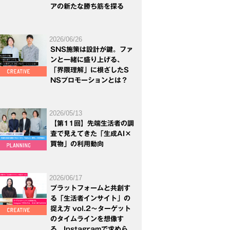
アの新たな勝ち筋を探る
2026/06/26
SNS施策は設計が鍵。ファ
ンと一緒に盛り上げる、
「界隈理解」に根ざしたS
NSプロモーションとは？
2026/05/13
【第11回】先端生活者の調
査で見えてきた「生成AI×
買物」の利用動向
2026/06/17
プラットフォームと共創す
る「生活者インサイト」の
捉え方 vol.2～ターゲット
のタイムラインを想像す
る。Instagramで求めら