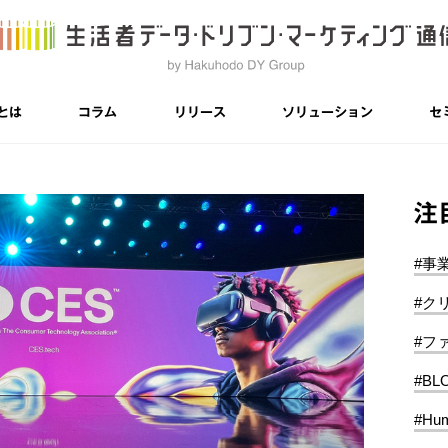
とは
コラム
リリース
ソリューション
セ
注
#事
#ク
#フ
#BL
#Hum