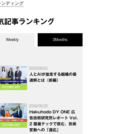
ランディング
気記事ランキング
Weekly
3Months
2026/06/01
人とAIが並走する組織の最
適解とは（前編）
2026/05/25
Hakuhodo DY ONE 広
告技術研究所レポート Vol.
2 酷暑テックで挑む、気候
変動への「適応」