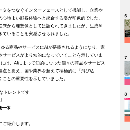
データをつなぐインターフェースとして機能し、企業や
6
の心地よい顧客体験へと統合する姿が印象的でした。
従来から理想像としては語られてきましたが、生成AI
きていることを実感させられました。
あらゆる商品やサービスにAIが搭載されるようになり、家
やサービスがより知的になっていくことを示していま
7
そこには、AIによって知的になった個々の商品やサービス
換点と捉え、国や業界を超えて積極的に「飛び込
くことの重要性を示していました。
きなトレンドです
8
I
機一体
にご紹介します。