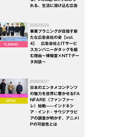
れる、生活に溶け込む広告
2026/05/20
事業プラニングが目指す新
たな広告会社の姿【vol.
4】 広告会社とITサービ
スカンパニーがタッグを組
む理由～博報堂×NTTデー
タ対談～
2026/04/27
日本のエンタメコンテンツ
の魅力を世界に響かせるFA
NFARE（ファンファー
レ）始動——インドネシ
ア・インド・サウジアラビ
アの調査が明かす、アニメI
Pの可能性とは