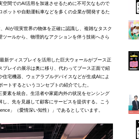
実空間でのAI活用を加速させるために不可欠なもので
ロボットや自動運転車などを多くの企業が開発するた
では、AIが現実世界の物体を正確に認識し、複雑なタスク
処理ツールから、物理的なアクションを伴う技術へさら
は最新ディスプレイを活用した巨大ウォールがブース正
スプレイの展示は奥に移り、代わってブース正面で紹
や住宅機器、ウェアラブルデバイスなどが生成AIによ
サポートするというコンセプトの紹介でした。
の三要素を統合。生活者や家庭内外の状況をセンシング
理解し、先を見越して顧客にサービスを提供する。こう
Intelligence」（愛情深い知性）」であるとしています。