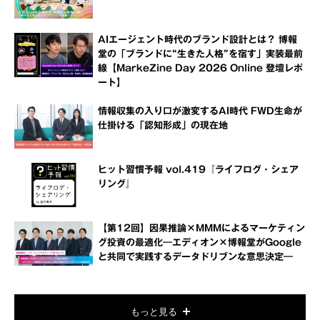
AIエージェント時代のブランド設計とは？ 博報
堂の「ブランドに“生きた人格”を宿す」実装最前
線【MarkeZine Day 2026 Online 登壇レポ
ート】
情報収集の入り口が激変するAI時代 FWD生命が
仕掛ける「認知形成」の現在地
ヒット習慣予報 vol.419『ライフログ・シェア
リング』
【第12回】因果推論×MMMによるマーケティン
グ投資の最適化―エディオン×博報堂がGoogle
と共同で実践するデータドリブンな意思決定―
もっと見る