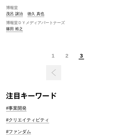
博報堂
茂呂 譲治
徳久 真也
博報堂ＤＹメディアパートナーズ
篠田 裕之
1
2
3
注目キーワード
#事業開発
#クリエイティビティ
#ファンダム