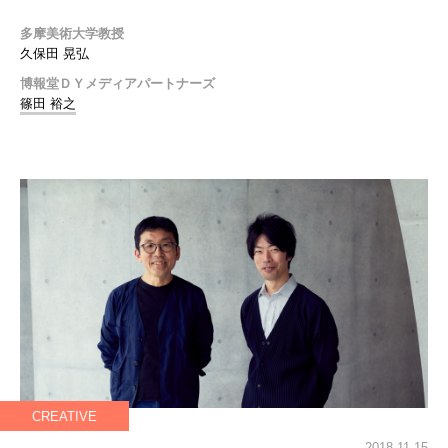
多摩美術大学教授
久保田 晃弘
博報堂ＤＹメディアパートナーズ
篠田 裕之
CREATIVE
2018.11.15