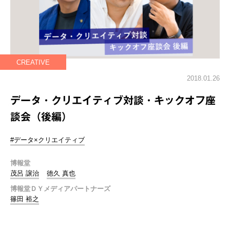
CREATIVE
2018.01.26
データ・クリエイティブ対談・キックオフ座
談会（後編）
#データ×クリエイティブ
博報堂
茂呂 譲治
徳久 真也
博報堂ＤＹメディアパートナーズ
篠田 裕之