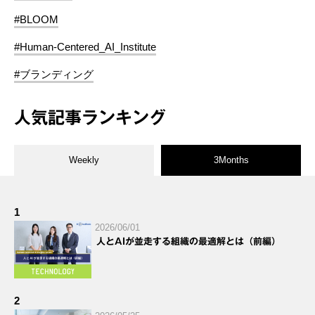
#BLOOM
#Human-Centered_AI_Institute
#ブランディング
人気記事ランキング
Weekly
3Months
1
2026/06/01
人とAIが並走する組織の最適解とは（前編）
2