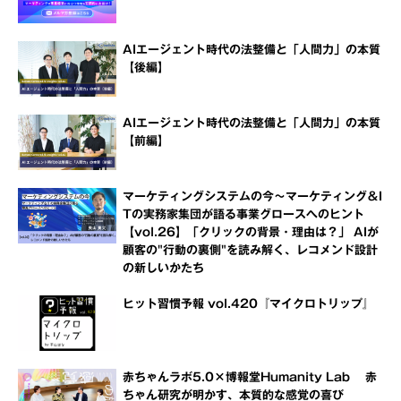
AIエージェント時代の法整備と「人間力」の本質
【後編】
AIエージェント時代の法整備と「人間力」の本質
【前編】
マーケティングシステムの今～マーケティング＆I
Tの実務家集団が語る事業グロースへのヒント
【vol.26】「クリックの背景・理由は？」 AIが
顧客の"行動の裏側"を読み解く、レコメンド設計
の新しいかたち
ヒット習慣予報 vol.420『マイクロトリップ』
赤ちゃんラボ5.0×博報堂Humanity Lab 赤
ちゃん研究が明かす、本質的な感覚の喜び