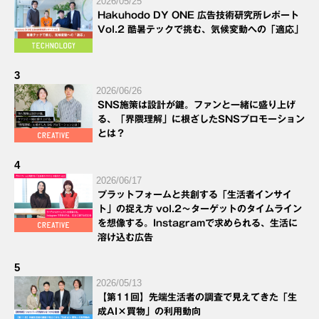
2026/05/25
Hakuhodo DY ONE 広告技術研究所レポート
Vol.2 酷暑テックで挑む、気候変動への「適応」
3
2026/06/26
SNS施策は設計が鍵。ファンと一緒に盛り上げ
る、「界隈理解」に根ざしたSNSプロモーション
とは？
4
2026/06/17
プラットフォームと共創する「生活者インサイ
ト」の捉え方 vol.2～ターゲットのタイムライン
を想像する。Instagramで求められる、生活に
溶け込む広告
5
2026/05/13
【第11回】先端生活者の調査で見えてきた「生
成AI×買物」の利用動向