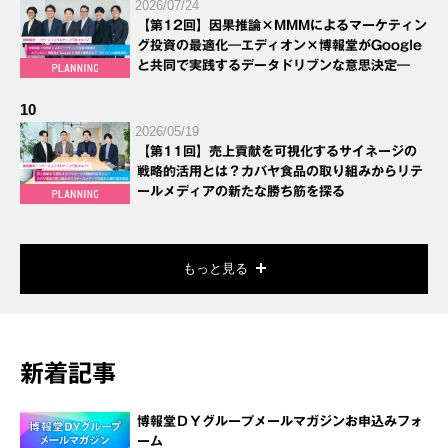
2026/07/24
【第12回】因果推論×MMMによるマーケティン
グ投資の最適化―エディオン×博報堂がGoogle
と共同で実践するデータドリブンな意思決定―
10
2026/05/19
【第11回】売上貢献を可視化するサイネージの
戦略的活用とは？カバヤ食品の取り組みからリテ
ールメディアの新たな勝ち筋を探る
もっと見る
新着記事
博報堂ＤＹグループメールマガジンお申込みフォ
ーム