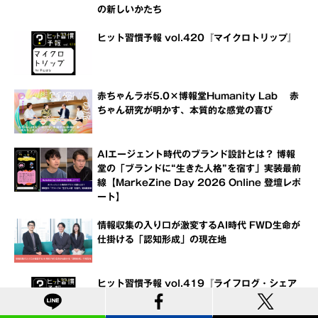
の新しいかたち
ヒット習慣予報 vol.420『マイクロトリップ』
赤ちゃんラボ5.0×博報堂Humanity Lab 赤
ちゃん研究が明かす、本質的な感覚の喜び
AIエージェント時代のブランド設計とは？ 博報
堂の「ブランドに“生きた人格”を宿す」実装最前
線【MarkeZine Day 2026 Online 登壇レポ
ート】
情報収集の入り口が激変するAI時代 FWD生命が
仕掛ける「認知形成」の現在地
ヒット習慣予報 vol.419『ライフログ・シェア
リング』