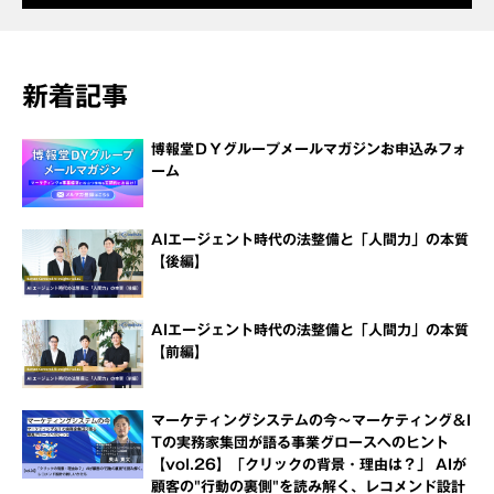
新着記事
博報堂ＤＹグループメールマガジンお申込みフォ
ーム
AIエージェント時代の法整備と「人間力」の本質
【後編】
AIエージェント時代の法整備と「人間力」の本質
【前編】
マーケティングシステムの今～マーケティング＆I
Tの実務家集団が語る事業グロースへのヒント
【vol.26】「クリックの背景・理由は？」 AIが
顧客の"行動の裏側"を読み解く、レコメンド設計