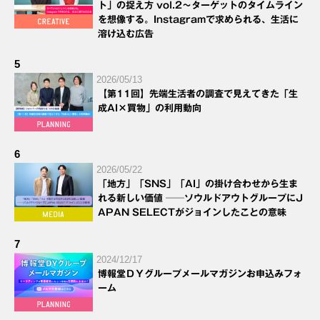
ト」の捉え方 vol.2～ターゲットのタイムライン
を想像する。Instagramで求められる、生活に
溶け込む広告
5
2026/05/13
【第11回】先端生活者の調査で見えてきた「生
成AI×買物」の利用動向
6
2026/05/22
「地方」「SNS」「AI」の掛け合わせから生ま
れる新しい価値 ──ソウルドアウトグループにJ
APAN SELECTがジョインしたことの意味
7
2024/12/17
博報堂ＤＹグループメールマガジンお申込みフォ
ーム