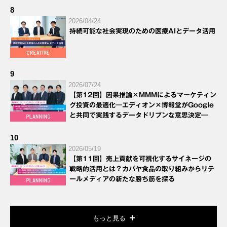
8
2026/04/24
持続可能な社会実現のための医療AIとデータ活用
9
2026/07/24
【第12回】因果推論×MMMによるマーケティン
グ投資の最適化―エディオン×博報堂がGoogle
と共同で実践するデータドリブンな意思決定―
10
2026/05/19
【第11回】売上貢献を可視化するサイネージの
戦略的活用とは？カバヤ食品の取り組みからリテ
ールメディアの新たな勝ち筋を探る
もっと見る