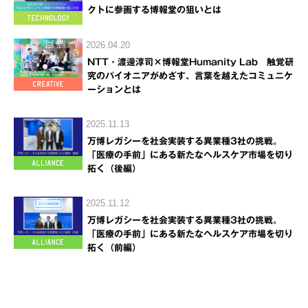
クトに参画する博報堂の狙いとは
2026.04.20
NTT・渡邊淳司×博報堂Humanity Lab 触覚研
究のパイオニアがめざす、言葉を越えたコミュニケ
ーションとは
2025.11.13
万博レガシーを社会実装する異業種3社の挑戦。
「医療の手前」にある新たなヘルスケア市場を切り
拓く（後編）
2025.11.12
万博レガシーを社会実装する異業種3社の挑戦。
「医療の手前」にある新たなヘルスケア市場を切り
拓く（前編）