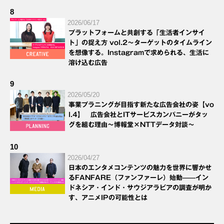
8
2026/06/17
プラットフォームと共創する「生活者インサイ
ト」の捉え方 vol.2～ターゲットのタイムライン
を想像する。Instagramで求められる、生活に
溶け込む広告
9
2026/05/20
事業プラニングが目指す新たな広告会社の姿【vo
l.4】 広告会社とITサービスカンパニーがタッ
グを組む理由～博報堂×NTTデータ対談～
10
2026/04/27
日本のエンタメコンテンツの魅力を世界に響かせ
るFANFARE（ファンファーレ）始動——イン
ドネシア・インド・サウジアラビアの調査が明か
す、アニメIPの可能性とは