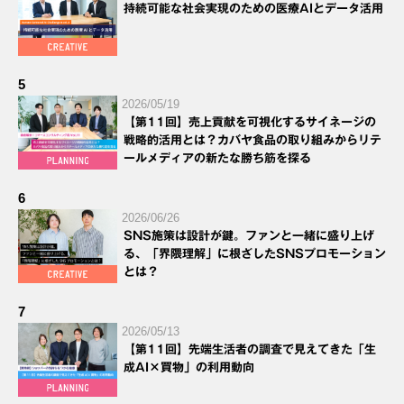
持続可能な社会実現のための医療AIとデータ活用
5
2026/05/19
【第11回】売上貢献を可視化するサイネージの
戦略的活用とは？カバヤ食品の取り組みからリテ
ールメディアの新たな勝ち筋を探る
6
2026/06/26
SNS施策は設計が鍵。ファンと一緒に盛り上げ
る、「界隈理解」に根ざしたSNSプロモーション
とは？
7
2026/05/13
【第11回】先端生活者の調査で見えてきた「生
成AI×買物」の利用動向