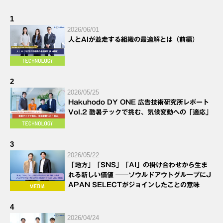
1
2026/06/01
人とAIが並走する組織の最適解とは（前編）
2
2026/05/25
Hakuhodo DY ONE 広告技術研究所レポート
Vol.2 酷暑テックで挑む、気候変動への「適応」
3
2026/05/22
「地方」「SNS」「AI」の掛け合わせから生ま
れる新しい価値 ──ソウルドアウトグループにJ
APAN SELECTがジョインしたことの意味
4
2026/04/24