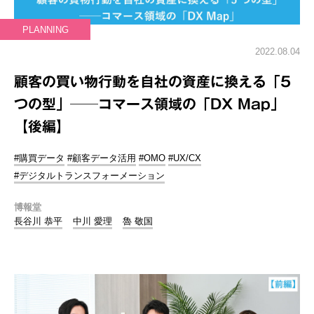
PLANNING
2022.08.04
顧客の買い物行動を自社の資産に換える「5
つの型」──コマース領域の「DX Map」
【後編】
#購買データ
#顧客データ活用
#OMO
#UX/CX
#デジタルトランスフォーメーション
博報堂
長谷川 恭平
中川 愛理
魯 敬国