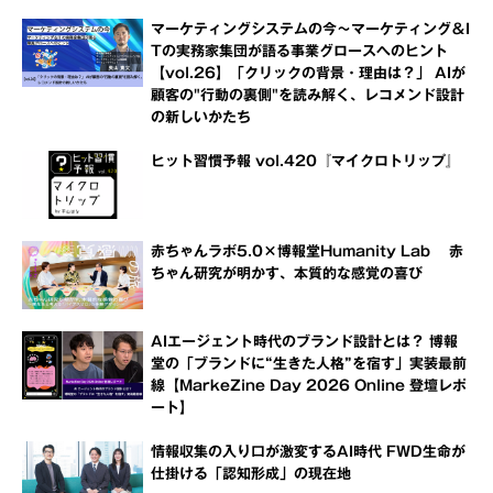
マーケティングシステムの今～マーケティング＆I
Tの実務家集団が語る事業グロースへのヒント
【vol.26】「クリックの背景・理由は？」 AIが
顧客の"行動の裏側"を読み解く、レコメンド設計
の新しいかたち
ヒット習慣予報 vol.420『マイクロトリップ』
赤ちゃんラボ5.0×博報堂Humanity Lab 赤
ちゃん研究が明かす、本質的な感覚の喜び
AIエージェント時代のブランド設計とは？ 博報
堂の「ブランドに“生きた人格”を宿す」実装最前
線【MarkeZine Day 2026 Online 登壇レポ
ート】
情報収集の入り口が激変するAI時代 FWD生命が
仕掛ける「認知形成」の現在地