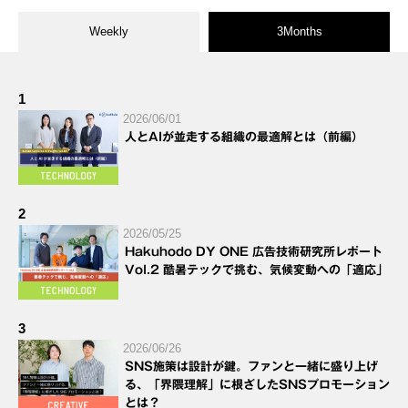
Weekly
3Months
1
2026/06/01
人とAIが並走する組織の最適解とは（前編）
2
2026/05/25
Hakuhodo DY ONE 広告技術研究所レポート
Vol.2 酷暑テックで挑む、気候変動への「適応」
3
2026/06/26
SNS施策は設計が鍵。ファンと一緒に盛り上げ
る、「界隈理解」に根ざしたSNSプロモーション
とは？