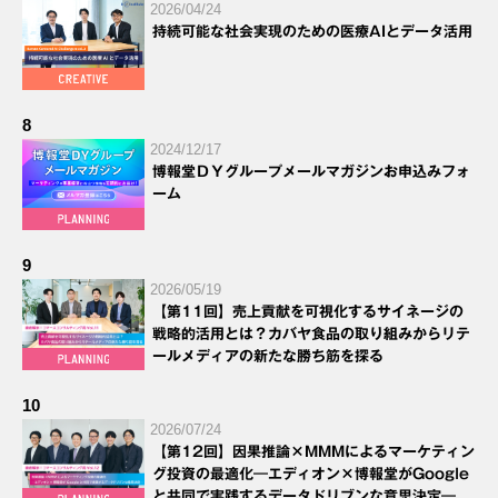
2026/04/24
持続可能な社会実現のための医療AIとデータ活用
8
2024/12/17
博報堂ＤＹグループメールマガジンお申込みフォ
ーム
9
2026/05/19
【第11回】売上貢献を可視化するサイネージの
戦略的活用とは？カバヤ食品の取り組みからリテ
ールメディアの新たな勝ち筋を探る
10
2026/07/24
【第12回】因果推論×MMMによるマーケティン
グ投資の最適化―エディオン×博報堂がGoogle
と共同で実践するデータドリブンな意思決定―