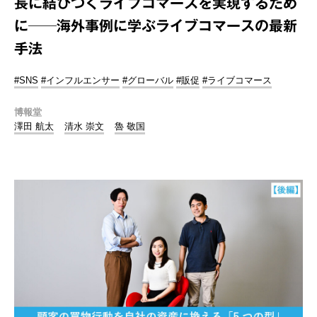
長に結びつくライブコマースを実現するため
に──海外事例に学ぶライブコマースの最新
手法
#SNS
#インフルエンサー
#グローバル
#販促
#ライブコマース
博報堂
澤田 航太
清水 崇文
魯 敬国