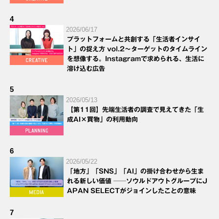
4
2026/06/17
プラットフォームと共創する「生活者インサイ
ト」の捉え方 vol.2～ターゲットのタイムライン
を想像する。Instagramで求められる、生活に
溶け込む広告
5
2026/05/13
【第11回】先端生活者の調査で見えてきた「生
成AI×買物」の利用動向
6
2026/05/22
「地方」「SNS」「AI」の掛け合わせから生ま
れる新しい価値 ──ソウルドアウトグループにJ
APAN SELECTがジョインしたことの意味
7