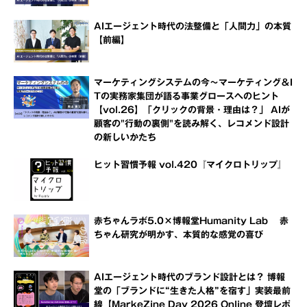
AIエージェント時代の法整備と「人間力」の本質
【前編】
マーケティングシステムの今～マーケティング＆I
Tの実務家集団が語る事業グロースへのヒント
【vol.26】「クリックの背景・理由は？」 AIが
顧客の"行動の裏側"を読み解く、レコメンド設計
の新しいかたち
ヒット習慣予報 vol.420『マイクロトリップ』
赤ちゃんラボ5.0×博報堂Humanity Lab 赤
ちゃん研究が明かす、本質的な感覚の喜び
AIエージェント時代のブランド設計とは？ 博報
堂の「ブランドに“生きた人格”を宿す」実装最前
線【MarkeZine Day 2026 Online 登壇レポ