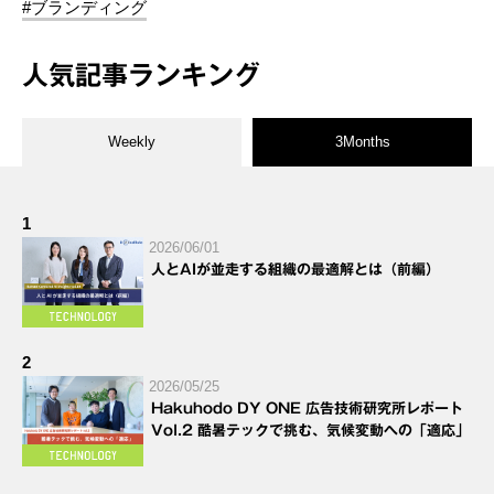
#ブランディング
人気記事ランキング
Weekly
3Months
1
2026/06/01
人とAIが並走する組織の最適解とは（前編）
2
2026/05/25
Hakuhodo DY ONE 広告技術研究所レポート
Vol.2 酷暑テックで挑む、気候変動への「適応」