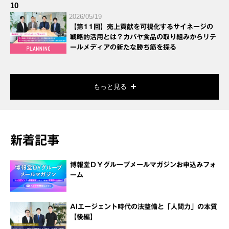
10
2026/05/19
【第11回】売上貢献を可視化するサイネージの
戦略的活用とは？カバヤ食品の取り組みからリテ
ールメディアの新たな勝ち筋を探る
もっと見る
新着記事
博報堂ＤＹグループメールマガジンお申込みフォ
ーム
AIエージェント時代の法整備と「人間力」の本質
【後編】