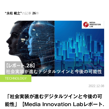
永松 範之
の記事
26
件
TECHNOLOGY
2022.12.08
「社会実装が進むデジタルツインと今後の可
能性」【Media Innovation Labレポート.