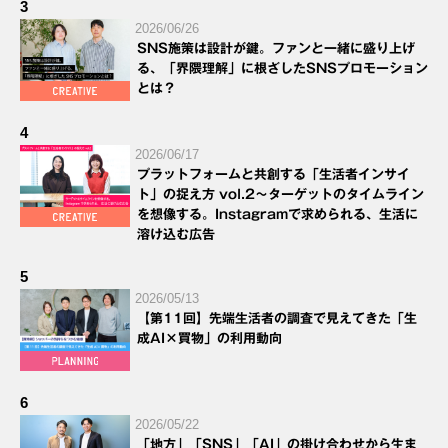
3
2026/06/26
SNS施策は設計が鍵。ファンと一緒に盛り上げ
る、「界隈理解」に根ざしたSNSプロモーション
とは？
4
2026/06/17
プラットフォームと共創する「生活者インサイ
ト」の捉え方 vol.2～ターゲットのタイムライン
を想像する。Instagramで求められる、生活に
溶け込む広告
5
2026/05/13
【第11回】先端生活者の調査で見えてきた「生
成AI×買物」の利用動向
6
2026/05/22
「地方」「SNS」「AI」の掛け合わせから生ま