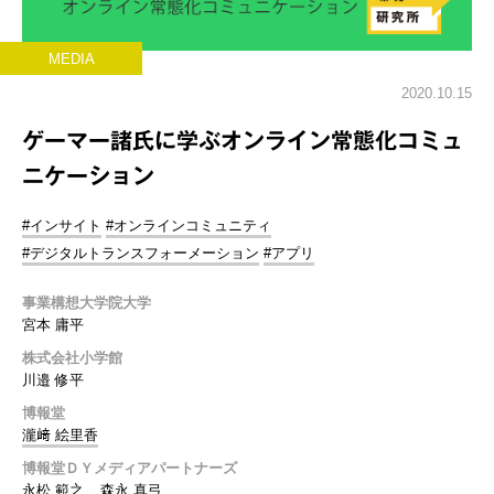
MEDIA
2020.10.15
ゲーマー諸氏に学ぶオンライン常態化コミュ
ニケーション
#インサイト
#オンラインコミュニティ
#デジタルトランスフォーメーション
#アプリ
事業構想大学院大学
宮本 庸平
株式会社小学館
川邉 修平
博報堂
瀧﨑 絵里香
博報堂ＤＹメディアパートナーズ
永松 範之
森永 真弓