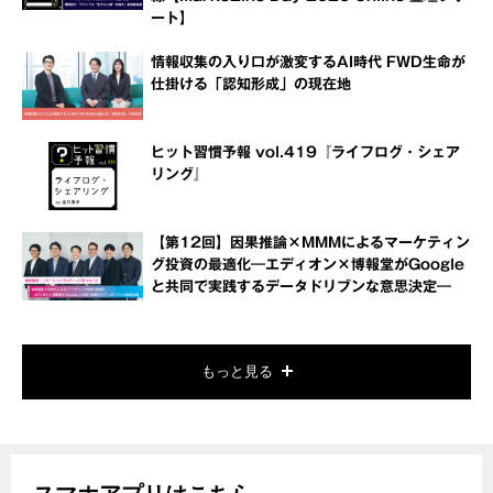
ート】
情報収集の入り口が激変するAI時代 FWD生命が
仕掛ける「認知形成」の現在地
ヒット習慣予報 vol.419『ライフログ・シェア
リング』
【第12回】因果推論×MMMによるマーケティン
グ投資の最適化―エディオン×博報堂がGoogle
と共同で実践するデータドリブンな意思決定―
もっと見る