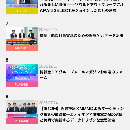
れる新しい価値 ──ソウルドアウトグループにJ
APAN SELECTがジョインしたことの意味
7
2026/04/24
持続可能な社会実現のための医療AIとデータ活用
8
2024/12/17
博報堂ＤＹグループメールマガジンお申込みフォ
ーム
9
2026/07/24
【第12回】因果推論×MMMによるマーケティン
グ投資の最適化―エディオン×博報堂がGoogle
と共同で実践するデータドリブンな意思決定―