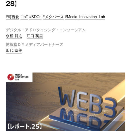
28】
#可視化
#IoT
#SDGs
#メタバース
#Media_Innovation_Lab
デジタル・アドバタイジング・コンソーシアム
永松 範之
江口 英里
博報堂ＤＹメディアパートナーズ
田代 奈美