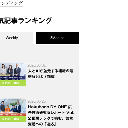
ランディング
気記事ランキング
Weekly
3Months
2026/06/01
人とAIが並走する組織の最
適解とは（前編）
2026/05/25
Hakuhodo DY ONE 広
告技術研究所レポート Vol.
2 酷暑テックで挑む、気候
変動への「適応」