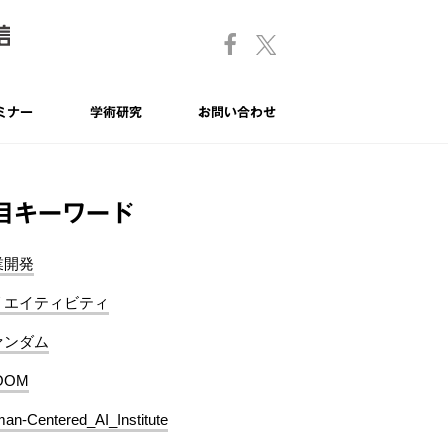
ミナー
学術研究
お問い合わせ
目キーワード
業開発
リエイティビティ
ァンダム
OOM
an-Centered_AI_Institute