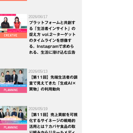
2026/06/17
プラットフォームと共創す
る「生活者インサイト」の
捉え方 vol.2～ターゲット
のタイムラインを想像す
る。Instagramで求めら
れる、生活に溶け込む広告
2026/05/13
【第11回】先端生活者の調
査で見えてきた「生成AI×
買物」の利用動向
2026/05/19
【第11回】売上貢献を可視
化するサイネージの戦略的
活用とは？カバヤ食品の取
り組みからリテールメディ