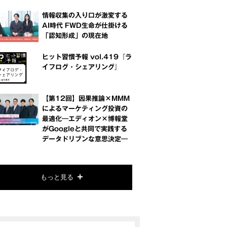
情報収集の入り口が激変する
AI時代 FWD生命が仕掛ける
「認知形成」の現在地
ヒット習慣予報 vol.419『ラ
イフログ・シェアリング』
【第12回】因果推論×MMM
によるマーケティング投資の
最適化―エディオン×博報堂
がGoogleと共同で実践する
データドリブンな意思決定―
もっと見る