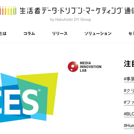
とは
コラム
リリース
ソリューション
セ
注
#事
#ク
#フ
#BL
#Hum