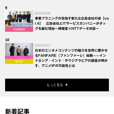
9
2026/05/20
事業プラニングが目指す新たな広告会社の姿【vo
l.4】 広告会社とITサービスカンパニーがタッ
グを組む理由～博報堂×NTTデータ対談～
10
2026/04/27
日本のエンタメコンテンツの魅力を世界に響かせ
るFANFARE（ファンファーレ）始動——イン
ドネシア・インド・サウジアラビアの調査が明か
す、アニメIPの可能性とは
もっと見る
新着記事