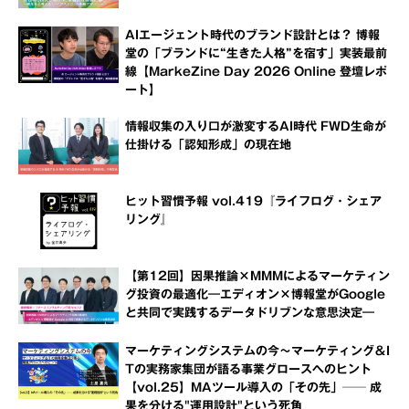
AIエージェント時代のブランド設計とは？ 博報
堂の「ブランドに“生きた人格”を宿す」実装最前
線【MarkeZine Day 2026 Online 登壇レポ
ート】
情報収集の入り口が激変するAI時代 FWD生命が
仕掛ける「認知形成」の現在地
ヒット習慣予報 vol.419『ライフログ・シェア
リング』
【第12回】因果推論×MMMによるマーケティン
グ投資の最適化―エディオン×博報堂がGoogle
と共同で実践するデータドリブンな意思決定―
マーケティングシステムの今～マーケティング＆I
Tの実務家集団が語る事業グロースへのヒント
【vol.25】MAツール導入の「その先」── 成
果を分ける"運用設計"という死角