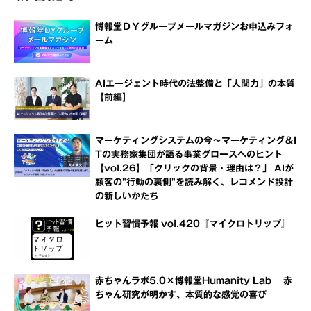
博報堂ＤＹグループメールマガジンお申込みフォ
ーム
AIエージェント時代の法整備と「人間力」の本質
【前編】
マーケティングシステムの今～マーケティング＆I
Tの実務家集団が語る事業グロースへのヒント
【vol.26】「クリックの背景・理由は？」 AIが
顧客の"行動の裏側"を読み解く、レコメンド設計
の新しいかたち
ヒット習慣予報 vol.420『マイクロトリップ』
赤ちゃんラボ5.0×博報堂Humanity Lab 赤
ちゃん研究が明かす、本質的な感覚の喜び