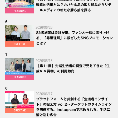
戦略的活用とは？カバヤ食品の取り組みからリテ
ールメディアの新たな勝ち筋を探る
6
2026/06/26
SNS施策は設計が鍵。ファンと一緒に盛り上げ
る、「界隈理解」に根ざしたSNSプロモーション
とは？
7
2026/05/13
【第11回】先端生活者の調査で見えてきた「生
成AI×買物」の利用動向
8
2026/06/17
プラットフォームと共創する「生活者インサイ
ト」の捉え方 vol.2～ターゲットのタイムライン
を想像する。Instagramで求められる、生活に
溶け込む広告