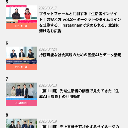
5
2026/06/17
プラットフォームと共創する「生活者インサイ
ト」の捉え方 vol.2～ターゲットのタイムライン
を想像する。Instagramで求められる、生活に
溶け込む広告
6
2026/04/24
持続可能な社会実現のための医療AIとデータ活用
7
2026/05/13
【第11回】先端生活者の調査で見えてきた「生
成AI×買物」の利用動向
8
2026/05/19
【第11回】売上貢献を可視化するサイネージの