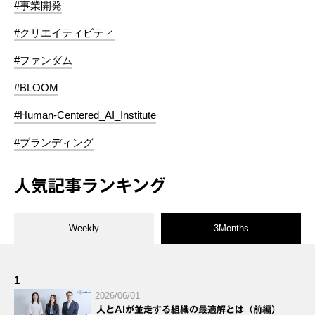
#事業開発
#クリエイティビティ
#ファンダム
#BLOOM
#Human-Centered_AI_Institute
#ブランディング
人気記事ランキング
Weekly
3Months
1
2026/06/01
人とAIが並走する組織の最適解とは（前編）