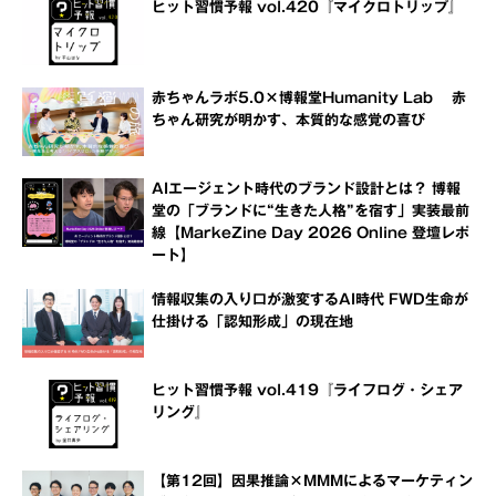
ヒット習慣予報 vol.420『マイクロトリップ』
赤ちゃんラボ5.0×博報堂Humanity Lab 赤
ちゃん研究が明かす、本質的な感覚の喜び
AIエージェント時代のブランド設計とは？ 博報
堂の「ブランドに“生きた人格”を宿す」実装最前
線【MarkeZine Day 2026 Online 登壇レポ
ート】
情報収集の入り口が激変するAI時代 FWD生命が
仕掛ける「認知形成」の現在地
ヒット習慣予報 vol.419『ライフログ・シェア
リング』
【第12回】因果推論×MMMによるマーケティン