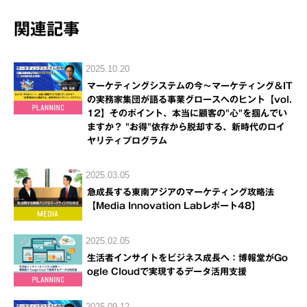
関連記事
2025.10.20
マーケティングシステムの今～マーケティング＆IT
の実務家集団が語る事業グロースへのヒント【vol.
12】そのポイント、本当に顧客の"心"を掴んでい
ますか？ "お得"依存から脱却する、新時代のロイ
ヤリティプログラム
2025.03.05
急成長する東南アジアのマーケティング攻略法
【Media Innovation Labレポート48】
2025.02.05
生活者インサイトをビジネス成長へ：博報堂がGo
ogle Cloudで実現するデータ活用支援
2025.09.12