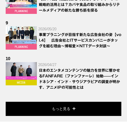
戦略的活用とは？カバヤ食品の取り組みからリテ
ールメディアの新たな勝ち筋を探る
9
2026/05/20
事業プラニングが目指す新たな広告会社の姿【vo
l.4】 広告会社とITサービスカンパニーがタッ
グを組む理由～博報堂×NTTデータ対談～
10
2026/04/27
日本のエンタメコンテンツの魅力を世界に響かせ
るFANFARE（ファンファーレ）始動——イン
ドネシア・インド・サウジアラビアの調査が明か
す、アニメIPの可能性とは
もっと見る