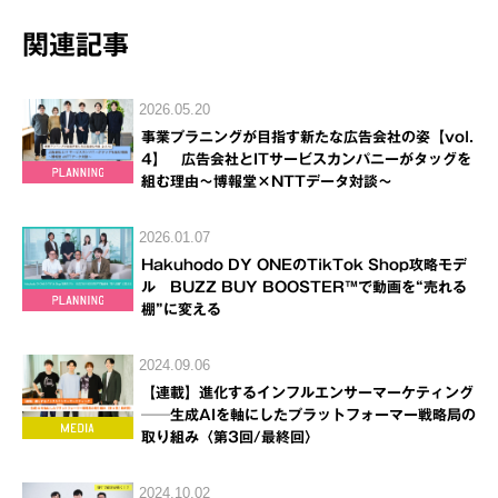
関連記事
2026.05.20
事業プラニングが目指す新たな広告会社の姿【vol.
4】 広告会社とITサービスカンパニーがタッグを
組む理由～博報堂×NTTデータ対談～
2026.01.07
Hakuhodo DY ONEのTikTok Shop攻略モデ
ル BUZZ BUY BOOSTER™で動画を“売れる
棚”に変える
2024.09.06
【連載】進化するインフルエンサーマーケティング
──生成AIを軸にしたプラットフォーマー戦略局の
取り組み〈第3回/最終回〉
2024.10.02