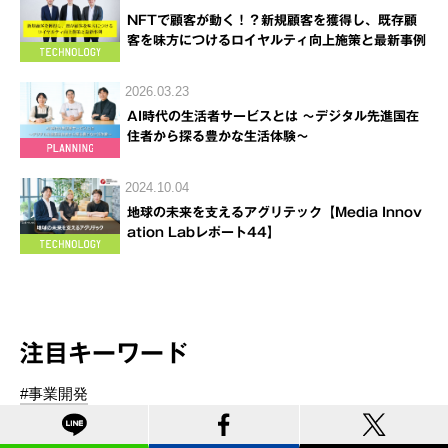
NFTで顧客が動く！？新規顧客を獲得し、既存顧
客を味方につけるロイヤルティ向上施策と最新事例
2026.03.23
AI時代の生活者サービスとは ～デジタル先進国在
住者から探る豊かな生活体験～
2024.10.04
地球の未来を支えるアグリテック【Media Innov
ation Labレポート44】
注目キーワード
#事業開発
#クリエイティビティ