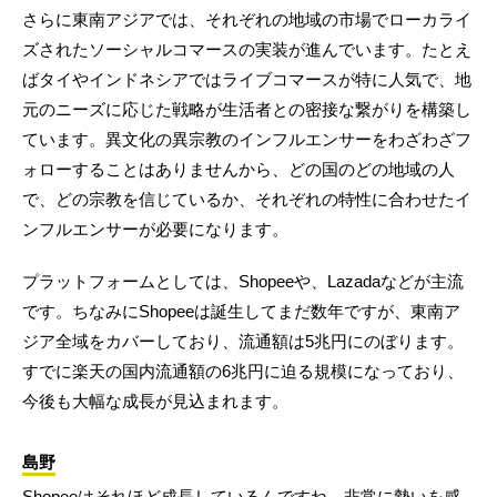
さらに東南アジアでは、それぞれの地域の市場でローカライ
ズされたソーシャルコマースの実装が進んでいます。たとえ
ばタイやインドネシアではライブコマースが特に人気で、地
元のニーズに応じた戦略が生活者との密接な繋がりを構築し
ています。異文化の異宗教のインフルエンサーをわざわざフ
ォローすることはありませんから、どの国のどの地域の人
で、どの宗教を信じているか、それぞれの特性に合わせたイ
ンフルエンサーが必要になります。
プラットフォームとしては、Shopeeや、Lazadaなどが主流
です。ちなみにShopeeは誕生してまだ数年ですが、東南ア
ジア全域をカバーしており、流通額は5兆円にのぼります。
すでに楽天の国内流通額の6兆円に迫る規模になっており、
今後も大幅な成長が見込まれます。
島野
Shopeeはそれほど成長しているんですね。非常に勢いを感