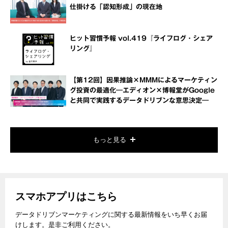
仕掛ける「認知形成」の現在地
ヒット習慣予報 vol.419『ライフログ・シェア
リング』
【第12回】因果推論×MMMによるマーケティン
グ投資の最適化―エディオン×博報堂がGoogle
と共同で実践するデータドリブンな意思決定―
もっと見る
スマホアプリはこちら
データドリブンマーケティングに関する最新情報をいち早くお届
けします。是非ご利用ください。