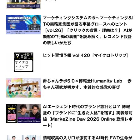
マーケティングシステムの今～マーケティング＆I
Tの実務家集団が語る事業グロースへのヒント
【vol.26】「クリックの背景・理由は？」 AIが
顧客の"行動の裏側"を読み解く、レコメンド設計
の新しいかたち
ヒット習慣予報 vol.420『マイクロトリップ』
赤ちゃんラボ5.0×博報堂Humanity Lab 赤
ちゃん研究が明かす、本質的な感覚の喜び
AIエージェント時代のブランド設計とは？ 博報
堂の「ブランドに“生きた人格”を宿す」実装最前
線【MarkeZine Day 2026 Online 登壇レポ
ート】
情報収集の入り口が激変するAI時代 FWD生命が