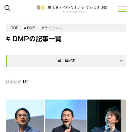
TOP
# DMP
アライアンス
# DMPの記事一覧
検索結果
18
件