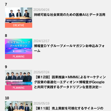
7
2026/04/24
持続可能な社会実現のための医療AIとデータ活用
8
2024/12/17
博報堂ＤＹグループメールマガジンお申込みフォ
ーム
9
2026/07/24
【第12回】因果推論×MMMによるマーケティン
グ投資の最適化―エディオン×博報堂がGoogle
と共同で実践するデータドリブンな意思決定―
10
2026/05/19
【第11回】売上貢献を可視化するサイネージの