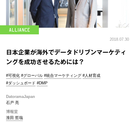
2018.07.30
日本企業が海外でデータドリブンマーケティ
ングを成功させるためには？
#可視化
#グローバル
#統合マーケティング
#人材育成
#ダッシュボード
#DMP
DatoramaJapan
石戸 亮
博報堂
淮田 哲哉