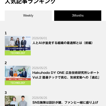
人気記事ランキング
Weekly
3Months
1
2026/06/01
人とAIが並走する組織の最適解とは（前編）
2
2026/05/25
Hakuhodo DY ONE 広告技術研究所レポート
Vol.2 酷暑テックで挑む、気候変動への「適応」
3
2026/06/26
SNS施策は設計が鍵。ファンと一緒に盛り上げ