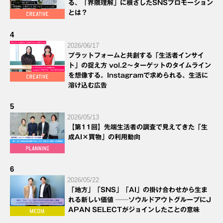
る、「界隈理解」に根ざしたSNSプロモーション
とは？
4
2026/06/17
プラットフォームと共創する「生活者インサイ
ト」の捉え方 vol.2～ターゲットのタイムライン
を想像する。Instagramで求められる、生活に
溶け込む広告
5
2026/05/13
【第11回】先端生活者の調査で見えてきた「生
成AI×買物」の利用動向
6
2026/05/22
「地方」「SNS」「AI」の掛け合わせから生ま
れる新しい価値 ──ソウルドアウトグループにJ
APAN SELECTがジョインしたことの意味