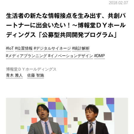
2018.02.07
生活者の新たな情報接点を生み出す、共創パ
ートナーに出会いたい！～博報堂ＤＹホール
ディングス「公募型共同開発プログラム」
#IoT
#位置情報
#デジタルサイネージ
#統計解析
#メディアプランニング
#イノベーションデザイン
#DMP
博報堂ＤＹホールディングス
青木 雅人
佐藤 智施