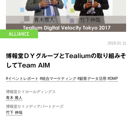
2018.01.11
博報堂ＤＹグループとTealiumの取り組みそ
してTeam AIM
#イベントレポート
#統合マーケティング
#顧客データ活用
#DMP
博報堂ＤＹホールディングス
青木 雅人
博報堂ＤＹメディアパートナーズ
竹下 伸哉