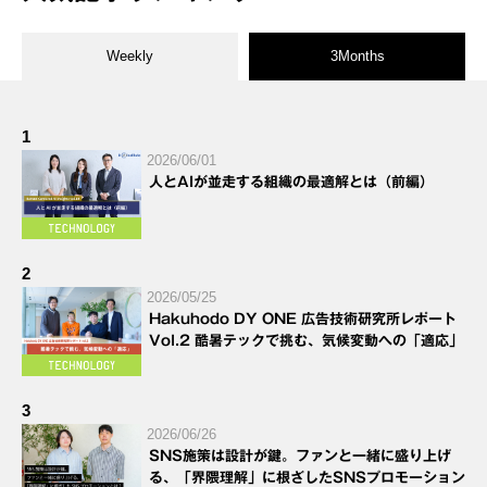
Weekly
3Months
1
2026/06/01
人とAIが並走する組織の最適解とは（前編）
2
2026/05/25
Hakuhodo DY ONE 広告技術研究所レポート
Vol.2 酷暑テックで挑む、気候変動への「適応」
3
2026/06/26
SNS施策は設計が鍵。ファンと一緒に盛り上げ
る、「界隈理解」に根ざしたSNSプロモーション