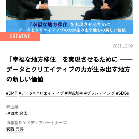
2021.12.09
「幸福な地方移住」を実現させるために ──
データとクリエイティブの力が生み出す地方
の新しい価値
#DMP
#データ×クリエイティブ
#地域創生
#ブランディング
#SDGs
岡山県
伊原木 隆太
博報堂ＤＹメディアパートナーズ
安藤 元博