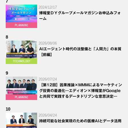
7
2024/12/17
博報堂ＤＹグループメールマガジンお申込みフォ
ーム
8
2026/08/06
AIエージェント時代の法整備と「人間力」の本質
【前編】
9
2026/07/24
【第12回】因果推論×MMMによるマーケティン
グ投資の最適化―エディオン×博報堂がGoogle
と共同で実践するデータドリブンな意思決定―
10
2026/04/24
持続可能な社会実現のための医療AIとデータ活用