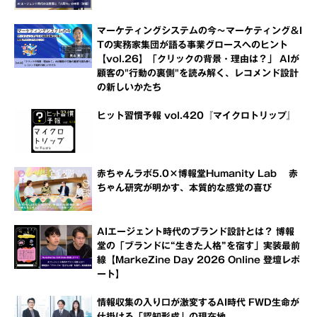
マーケティングシステムの今～マーケティング＆I
Tの実務家集団が語る事業グロースへのヒント
【vol.26】「クリックの背景・理由は？」 AIが
顧客の"行動の裏側"を読み解く、レコメンド設計
の新しいかたち
ヒット習慣予報 vol.420『マイクロトリップ』
赤ちゃんラボ5.0×博報堂Humanity Lab 赤
ちゃん研究が明かす、本質的な感覚の喜び
AIエージェント時代のブランド設計とは？ 博報
堂の「ブランドに“生きた人格”を宿す」実装最前
線【MarkeZine Day 2026 Online 登壇レポ
ート】
情報収集の入り口が激変するAI時代 FWD生命が
仕掛ける「認知形成」の現在地