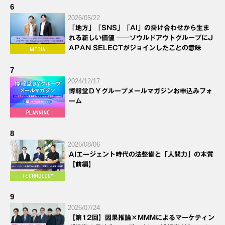
6
2026/05/22
「地方」「SNS」「AI」の掛け合わせから生ま
れる新しい価値 ──ソウルドアウトグループにJ
APAN SELECTがジョインしたことの意味
7
2024/12/17
博報堂ＤＹグループメールマガジンお申込みフォ
ーム
8
2026/08/06
AIエージェント時代の法整備と「人間力」の本質
【前編】
9
2026/07/24
【第12回】因果推論×MMMによるマーケティン