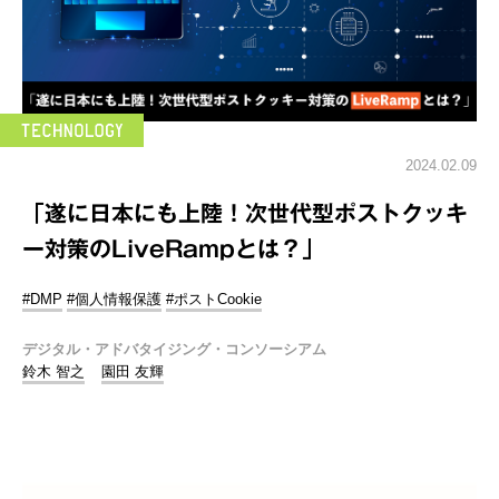
2024.02.09
「遂に日本にも上陸！次世代型ポストクッキ
ー対策のLiveRampとは？」
#DMP
#個人情報保護
#ポストCookie
デジタル・アドバタイジング・コンソーシアム
鈴木 智之
園田 友輝