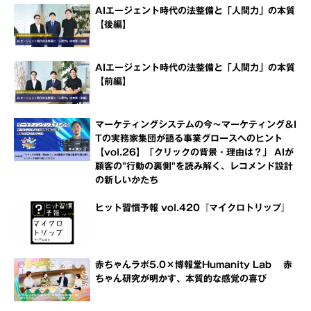
AIエージェント時代の法整備と「人間力」の本質
【後編】
AIエージェント時代の法整備と「人間力」の本質
【前編】
マーケティングシステムの今～マーケティング＆I
Tの実務家集団が語る事業グロースへのヒント
【vol.26】「クリックの背景・理由は？」 AIが
顧客の"行動の裏側"を読み解く、レコメンド設計
の新しいかたち
ヒット習慣予報 vol.420『マイクロトリップ』
赤ちゃんラボ5.0×博報堂Humanity Lab 赤
ちゃん研究が明かす、本質的な感覚の喜び