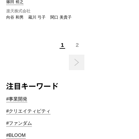
篠田 裕之
楽天株式会社
向谷 和男
蔵川 弓子
関口 美貴子
1
2
注目キーワード
#事業開発
#クリエイティビティ
#ファンダム
#BLOOM