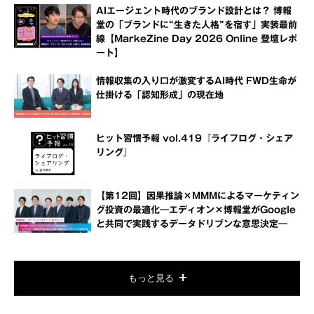
AIエージェント時代のブランド設計とは？ 博報
堂の「ブランドに“生きた人格”を宿す」実装最前
線【MarkeZine Day 2026 Online 登壇レポ
ート】
情報収集の入り口が激変するAI時代 FWD生命が
仕掛ける「認知形成」の現在地
ヒット習慣予報 vol.419『ライフログ・シェア
リング』
【第12回】因果推論×MMMによるマーケティン
グ投資の最適化―エディオン×博報堂がGoogle
と共同で実践するデータドリブンな意思決定―
もっと見る