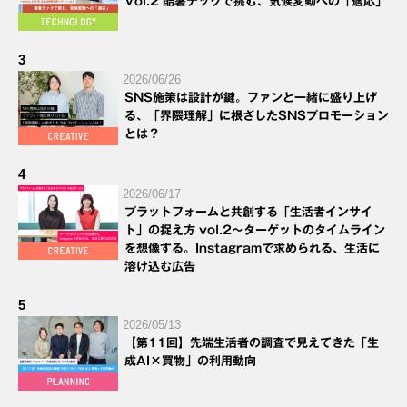
Vol.2 酷暑テックで挑む、気候変動への「適応」
3
2026/06/26
SNS施策は設計が鍵。ファンと一緒に盛り上げ
る、「界隈理解」に根ざしたSNSプロモーション
とは？
4
2026/06/17
プラットフォームと共創する「生活者インサイ
ト」の捉え方 vol.2～ターゲットのタイムライン
を想像する。Instagramで求められる、生活に
溶け込む広告
5
2026/05/13
【第11回】先端生活者の調査で見えてきた「生
成AI×買物」の利用動向