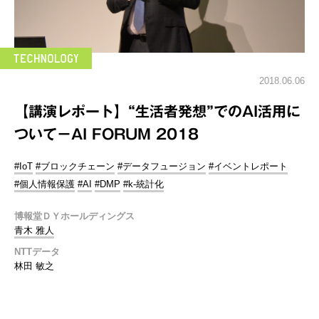
2018.06.06
【講演レポート】“生活者発想”でのAI活用に
ついて－AI FORUM 2018
#IoT
#ブロックチェーン
#データフュージョン
#イベントレポート
#個人情報保護
#AI
#DMP
#k-統計化
博報堂ＤＹホールディングス
青木 雅人
NTTデータ
林田 敏之