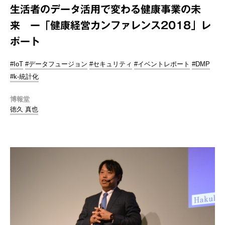
生活者のデータ活用で変わる健康事業の未
来 ー「健康経営カンファレンス2018」レ
ポート
#IoT
#データフュージョン
#セキュリティ
#イベントレポート
#DMP
#k-統計化
博報堂
徳久 真也