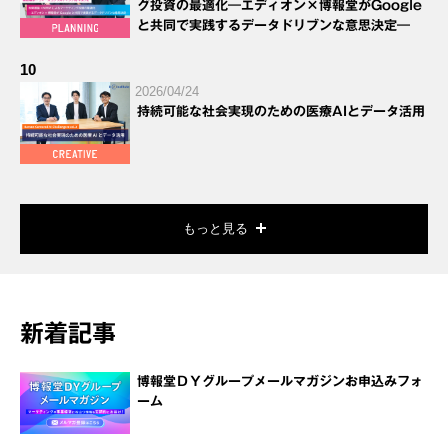
グ投資の最適化―エディオン×博報堂がGoogle
と共同で実践するデータドリブンな意思決定―
10
2026/04/24
持続可能な社会実現のための医療AIとデータ活用
もっと見る
新着記事
博報堂ＤＹグループメールマガジンお申込みフォ
ーム