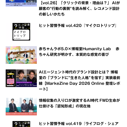
【vol.26】「クリックの背景・理由は？」 AIが
顧客の"行動の裏側"を読み解く、レコメンド設計
の新しいかたち
ヒット習慣予報 vol.420『マイクロトリップ』
赤ちゃんラボ5.0×博報堂Humanity Lab 赤
ちゃん研究が明かす、本質的な感覚の喜び
AIエージェント時代のブランド設計とは？ 博報
堂の「ブランドに“生きた人格”を宿す」実装最前
線【MarkeZine Day 2026 Online 登壇レポ
ート】
情報収集の入り口が激変するAI時代 FWD生命が
仕掛ける「認知形成」の現在地
ヒット習慣予報 vol.419『ライフログ・シェア