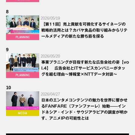
8
2026/05/19
【第11回】売上貢献を可視化するサイネージの
戦略的活用とは？カバヤ食品の取り組みからリテ
ールメディアの新たな勝ち筋を探る
9
2026/05/20
事業プラニングが目指す新たな広告会社の姿【vo
l.4】 広告会社とITサービスカンパニーがタッ
グを組む理由～博報堂×NTTデータ対談～
10
2026/04/27
日本のエンタメコンテンツの魅力を世界に響かせ
るFANFARE（ファンファーレ）始動——イン
ドネシア・インド・サウジアラビアの調査が明か
す、アニメIPの可能性とは