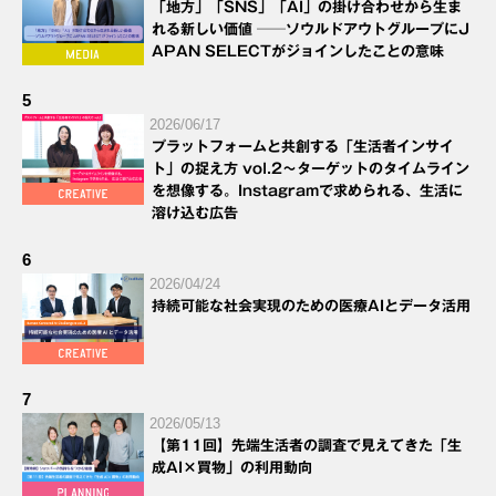
「地方」「SNS」「AI」の掛け合わせから生ま
れる新しい価値 ──ソウルドアウトグループにJ
APAN SELECTがジョインしたことの意味
5
2026/06/17
プラットフォームと共創する「生活者インサイ
ト」の捉え方 vol.2～ターゲットのタイムライン
を想像する。Instagramで求められる、生活に
溶け込む広告
6
2026/04/24
持続可能な社会実現のための医療AIとデータ活用
7
2026/05/13
【第11回】先端生活者の調査で見えてきた「生
成AI×買物」の利用動向