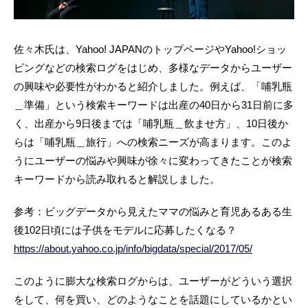
佐々木氏は、Yahoo! JAPANのトップページやYahoo!ショッ
ピングなどの検索ログをはじめ、多様なデータからユーザー
の興味や必要性がわかると紹介しました。例えば、「哺乳瓶
＿準備」という検索キーワードは出産の40日から31日前に多
く、出産から9日後までは「哺乳瓶＿飲ませ方」、10日後か
らは「哺乳瓶＿旅行」への検索ニーズが高まります。このよ
うにユーザーの悩みや興味が徐々に変わってきたことが検索
キーワードから読み取れると解説しました。
参考：ビッグデータから見えたママの悩みと育児あるある生
後102日頃には子供をモデルに応募したくなる？
https://about.yahoo.co.jp/info/bigdata/special/2017/05/
このように膨大な検索ログからは、ユーザーがどういう選択
をして、何を買い、どのようなことを話題にしているかとい