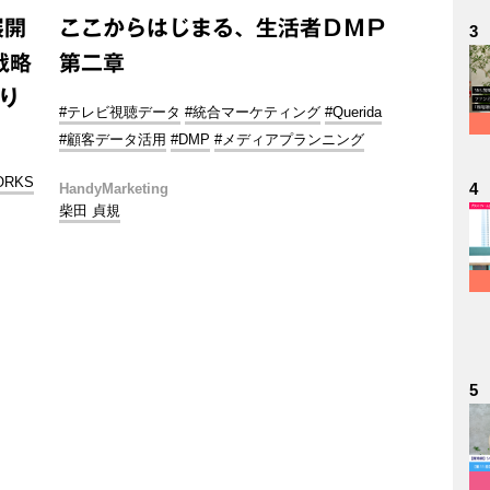
展開
ここからはじまる、生活者ＤＭＰ
3
戦略
第二章
取り
#テレビ視聴データ
#統合マーケティング
#Querida
#顧客データ活用
#DMP
#メディアプランニング
ORKS
4
HandyMarketing
柴田 貞規
5