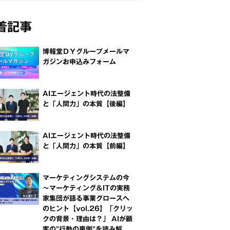
着記事
博報堂ＤＹグループメールマ
ガジンお申込みフォーム
AIエージェント時代の法整備
と「人間力」の本質【後編】
AIエージェント時代の法整備
と「人間力」の本質【前編】
マーケティングシステムの今
～マーケティング＆ITの実務
家集団が語る事業グロースへ
のヒント【vol.26】「クリッ
クの背景・理由は？」 AIが顧
客の"行動の裏側"を読み解