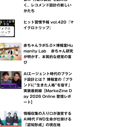
く、レコメンド設計の新しい
かたち
ヒット習慣予報 vol.420『マ
イクロトリップ』
赤ちゃんラボ5.0×博報堂Hu
manity Lab 赤ちゃん研究
が明かす、本質的な感覚の喜
び
AIエージェント時代のブラン
ド設計とは？ 博報堂の「ブラ
ンドに“生きた人格”を宿す」
実装最前線【MarkeZine D
ay 2026 Online 登壇レポ
ート】
情報収集の入り口が激変する
AI時代 FWD生命が仕掛ける
「認知形成」の現在地