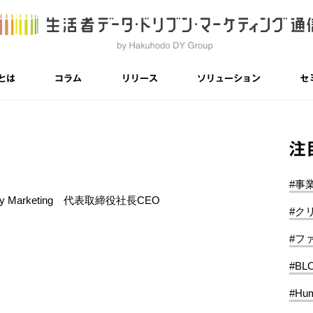
とは
コラム
リリース
ソリューション
セ
注
#事
y Marketing 代表取締役社長CEO
#ク
#フ
#BL
#Hum