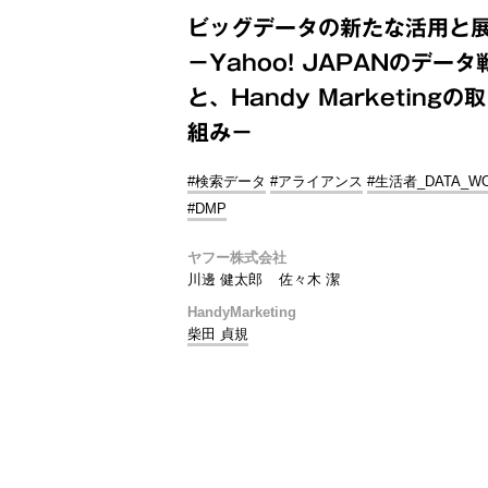
ビッグデータの新たな活用と
－Yahoo! JAPANのデータ
と、Handy Marketingの
組み－
#検索データ
#アライアンス
#生活者_DATA_W
#DMP
ヤフー株式会社
川邊 健太郎
佐々木 潔
HandyMarketing
柴田 貞規