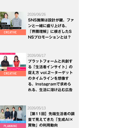
2026/06/26
SNS施策は設計が鍵。ファ
ンと一緒に盛り上げる、
「界隈理解」に根ざしたS
NSプロモーションとは？
2026/06/17
プラットフォームと共創す
る「生活者インサイト」の
捉え方 vol.2～ターゲット
のタイムラインを想像す
る。Instagramで求めら
れる、生活に溶け込む広告
2026/05/13
【第11回】先端生活者の調
査で見えてきた「生成AI×
買物」の利用動向