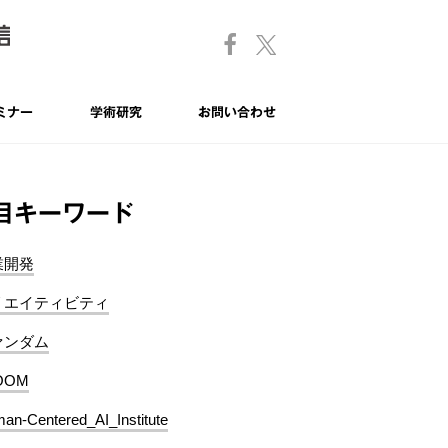
ミナー
学術研究
お問い合わせ
目キーワード
業開発
リエイティビティ
ァンダム
OOM
an-Centered_AI_Institute