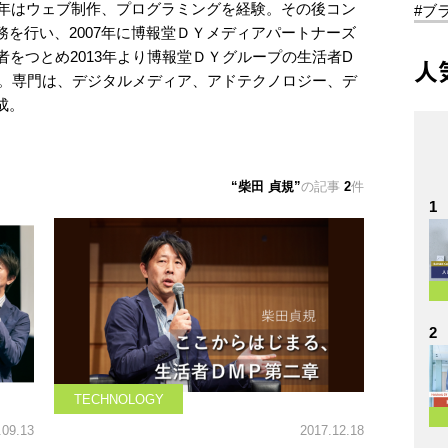
数年はウェブ制作、プログラミングを経験。その後コン
#ブ
を行い、2007年に博報堂ＤＹメディアパートナーズ
者をつとめ2013年より博報堂ＤＹグループの生活者D
人
現職。専門は、デジタルメディア、アドテクノロジー、デ
成。
柴田 貞規
の記事
2
件
1
2
TECHNOLOGY
.09.13
2017.12.18