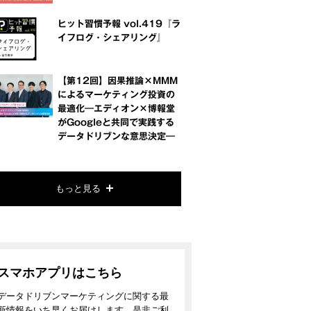
ヒット習慣予報 vol.419『ラ
イフログ・シェアリング』
【第12回】因果推論×MMM
によるマーケティング投資の
最適化―エディオン×博報堂
がGoogleと共同で実践する
データドリブンな意思決定―
もっと見る
スマホアプリはこちら
データドリブンマーケティングに関する最
新情報をいち早くお届けします。是非ご利