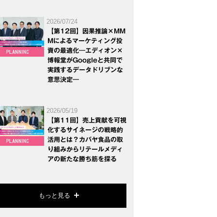
2026/07/24
【第12回】因果推論×MM
Mによるマーケティング投
資の最適化―エディオン×
博報堂がGoogleと共同で
実践するデータドリブンな
意思決定―
2026/05/19
【第11回】売上貢献を可視
化するサイネージの戦略的
活用とは？カバヤ食品の取
り組みからリテールメディ
アの新たな勝ち筋を探る
もっと見る