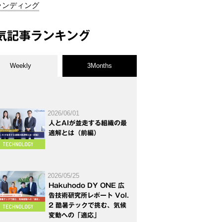
ランディング
気記事ランキング
Weekly
3Months
2026/06/01
人とAIが並走する組織の最
適解とは（前編）
2026/05/25
Hakuhodo DY ONE 広
告技術研究所レポート Vol.
2 酷暑テックで挑む、気候
変動への「適応」