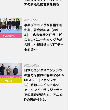
アの新たな勝ち筋を探る
2026/05/20
事業プラニングが目指す新
たな広告会社の姿【vol.
4】 広告会社とITサービ
スカンパニーがタッグを組
む理由～博報堂×NTTデー
タ対談～
2026/04/27
日本のエンタメコンテンツ
の魅力を世界に響かせるFA
NFARE（ファンファー
レ）始動——インドネシ
ア・インド・サウジアラビ
アの調査が明かす、アニメI
Pの可能性とは