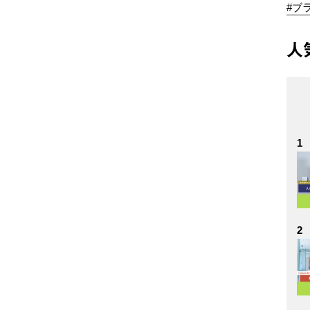
#ブ
人
1
2