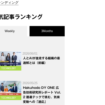
ランディング
気記事ランキング
Weekly
3Months
2026/06/01
人とAIが並走する組織の最
適解とは（前編）
2026/05/25
Hakuhodo DY ONE 広
告技術研究所レポート Vol.
2 酷暑テックで挑む、気候
変動への「適応」