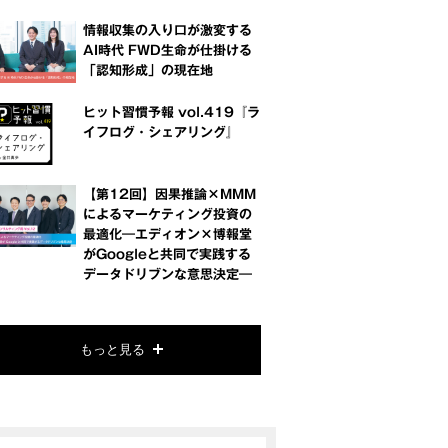
情報収集の入り口が激変する
AI時代 FWD生命が仕掛ける
「認知形成」の現在地
ヒット習慣予報 vol.419『ラ
イフログ・シェアリング』
【第12回】因果推論×MMM
によるマーケティング投資の
最適化―エディオン×博報堂
がGoogleと共同で実践する
データドリブンな意思決定―
もっと見る