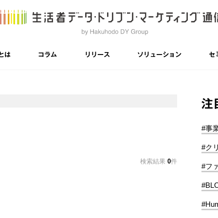
とは
コラム
リリース
ソリューション
セ
注
#事
#ク
検索結果
0
件
#フ
#BL
#Hum