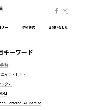
ミナー
学術研究
お問い合わせ
目キーワード
業開発
リエイティビティ
ァンダム
OOM
an-Centered_AI_Institute