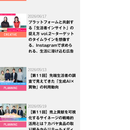
2026/06/17
プラットフォームと共創す
る「生活者インサイト」の
捉え方 vol.2～ターゲット
のタイムラインを想像す
る。Instagramで求めら
れる、生活に溶け込む広告
2026/05/13
【第11回】先端生活者の調
査で見えてきた「生成AI×
買物」の利用動向
2026/05/19
【第11回】売上貢献を可視
化するサイネージの戦略的
活用とは？カバヤ食品の取
り組みからリテールメディ