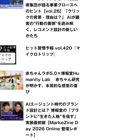
家集団が語る事業グロースへ
のヒント【vol.26】「クリッ
クの背景・理由は？」 AIが顧
客の"行動の裏側"を読み解
く、レコメンド設計の新しい
かたち
ヒット習慣予報 vol.420『マ
イクロトリップ』
赤ちゃんラボ5.0×博報堂Hu
manity Lab 赤ちゃん研究
が明かす、本質的な感覚の喜
び
AIエージェント時代のブラン
ド設計とは？ 博報堂の「ブラ
ンドに“生きた人格”を宿す」
実装最前線【MarkeZine D
ay 2026 Online 登壇レポ
ート】