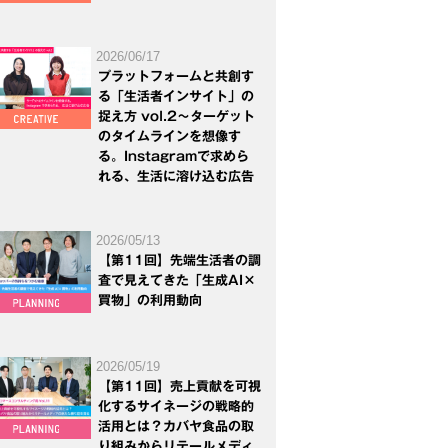
2026/06/17
プラットフォームと共創す
る「生活者インサイト」の
捉え方 vol.2～ターゲット
のタイムラインを想像す
る。Instagramで求めら
れる、生活に溶け込む広告
2026/05/13
【第11回】先端生活者の調
査で見えてきた「生成AI×
買物」の利用動向
2026/05/19
【第11回】売上貢献を可視
化するサイネージの戦略的
活用とは？カバヤ食品の取
り組みからリテールメディ