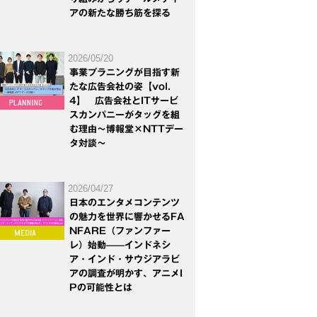
アの新たな勝ち筋を探る
2026/05/20
事業プラニングが目指す新
たな広告会社の姿【vol.
4】 広告会社とITサービ
スカンパニーがタッグを組
む理由～博報堂×NTTデー
タ対談～
2026/04/27
日本のエンタメコンテンツ
の魅力を世界に響かせるFA
NFARE（ファンファー
レ）始動——インドネシ
ア・インド・サウジアラビ
アの調査が明かす、アニメI
Pの可能性とは