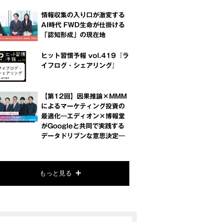
情報収集の入り口が激変する
AI時代 FWD生命が仕掛ける
「認知形成」の現在地
ヒット習慣予報 vol.419『ラ
イフログ・シェアリング』
【第12回】因果推論×MMM
によるマーケティング投資の
最適化―エディオン×博報堂
がGoogleと共同で実践する
データドリブンな意思決定―
もっと見る