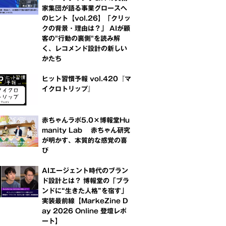
家集団が語る事業グロースへ
のヒント【vol.26】「クリッ
クの背景・理由は？」 AIが顧
客の"行動の裏側"を読み解
く、レコメンド設計の新しい
かたち
ヒット習慣予報 vol.420『マ
イクロトリップ』
赤ちゃんラボ5.0×博報堂Hu
manity Lab 赤ちゃん研究
が明かす、本質的な感覚の喜
び
AIエージェント時代のブラン
ド設計とは？ 博報堂の「ブラ
ンドに“生きた人格”を宿す」
実装最前線【MarkeZine D
ay 2026 Online 登壇レポ
ート】