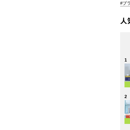
#ブ
人
1
2