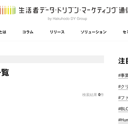
とは
コラム
リリース
ソリューション
セ
注
一覧
#事
#ク
検索結果
0
件
#フ
#BL
#Hum