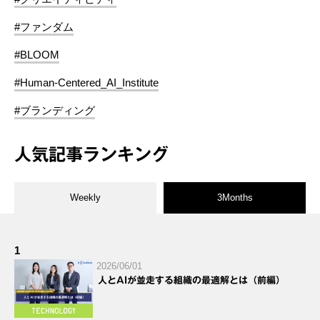
#ファンダム
#BLOOM
#Human-Centered_AI_Institute
#ブランディング
人気記事ランキング
Weekly
3Months
1
2026/06/01
人とAIが並走する組織の最適解とは（前編）