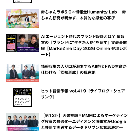
赤ちゃんラボ5.0×博報堂Humanity Lab 赤
ちゃん研究が明かす、本質的な感覚の喜び
AIエージェント時代のブランド設計とは？ 博報
堂の「ブランドに“生きた人格”を宿す」実装最前
線【MarkeZine Day 2026 Online 登壇レポ
ート】
情報収集の入り口が激変するAI時代 FWD生命が
仕掛ける「認知形成」の現在地
ヒット習慣予報 vol.419『ライフログ・シェア
リング』
【第12回】因果推論×MMMによるマーケティン
グ投資の最適化―エディオン×博報堂がGoogle
と共同で実践するデータドリブンな意思決定―