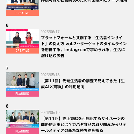
持続可能な社会実現のための医療AIとデータ活用
6
2026/06/17
プラットフォームと共創する「生活者インサイ
ト」の捉え方 vol.2～ターゲットのタイムライン
を想像する。Instagramで求められる、生活に
溶け込む広告
7
2026/05/13
【第11回】先端生活者の調査で見えてきた「生
成AI×買物」の利用動向
8
2026/05/19
【第11回】売上貢献を可視化するサイネージの
戦略的活用とは？カバヤ食品の取り組みからリテ
ールメディアの新たな勝ち筋を探る