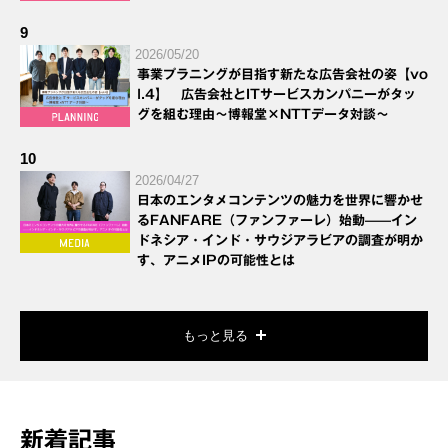
9
2026/05/20
事業プラニングが目指す新たな広告会社の姿【vo
l.4】 広告会社とITサービスカンパニーがタッ
グを組む理由～博報堂×NTTデータ対談～
10
2026/04/27
日本のエンタメコンテンツの魅力を世界に響かせ
るFANFARE（ファンファーレ）始動——イン
ドネシア・インド・サウジアラビアの調査が明か
す、アニメIPの可能性とは
もっと見る
新着記事