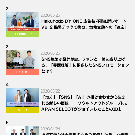
2
2026/05/25
Hakuhodo DY ONE 広告技術研究所レポート
Vol.2 酷暑テックで挑む、気候変動への「適応」
3
2026/06/26
SNS施策は設計が鍵。ファンと一緒に盛り上げ
る、「界隈理解」に根ざしたSNSプロモーション
とは？
4
2026/05/22
「地方」「SNS」「AI」の掛け合わせから生ま
れる新しい価値 ──ソウルドアウトグループにJ
APAN SELECTがジョインしたことの意味
5
2026/04/24