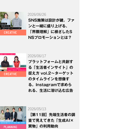
2026/06/26
SNS施策は設計が鍵。ファ
ンと一緒に盛り上げる、
「界隈理解」に根ざしたS
NSプロモーションとは？
2026/06/17
プラットフォームと共創す
る「生活者インサイト」の
捉え方 vol.2～ターゲット
のタイムラインを想像す
る。Instagramで求めら
れる、生活に溶け込む広告
2026/05/13
【第11回】先端生活者の調
査で見えてきた「生成AI×
買物」の利用動向