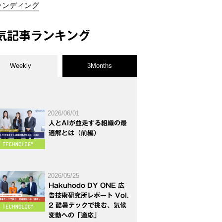
ランディング
気記事ランキング
Weekly
3Months
2026/06/01
人とAIが並走する組織の最
適解とは（前編）
2026/05/25
Hakuhodo DY ONE 広
告技術研究所レポート Vol.
2 酷暑テックで挑む、気候
変動への「適応」