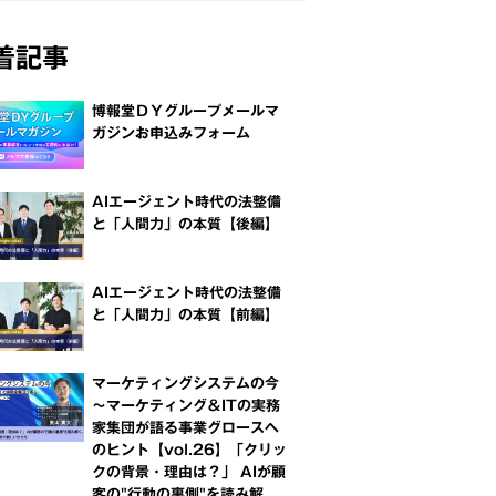
着記事
博報堂ＤＹグループメールマ
ガジンお申込みフォーム
AIエージェント時代の法整備
と「人間力」の本質【後編】
AIエージェント時代の法整備
と「人間力」の本質【前編】
マーケティングシステムの今
～マーケティング＆ITの実務
家集団が語る事業グロースへ
のヒント【vol.26】「クリッ
クの背景・理由は？」 AIが顧
客の"行動の裏側"を読み解