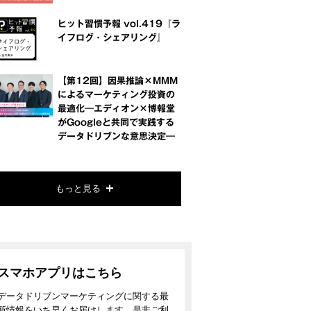
ヒット習慣予報 vol.419『ラ
イフログ・シェアリング』
【第12回】因果推論×MMM
によるマーケティング投資の
最適化―エディオン×博報堂
がGoogleと共同で実践する
データドリブンな意思決定―
もっと見る
スマホアプリはこちら
データドリブンマーケティングに関する最
新情報をいち早くお届けします。是非ご利