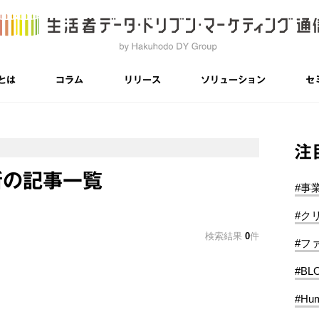
とは
コラム
リリース
ソリューション
セ
注
所の記事一覧
#事
#ク
検索結果
0
件
#フ
#BL
#Hum