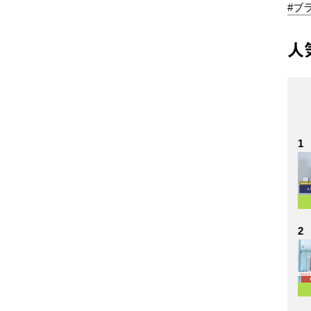
#ブ
人
1
2