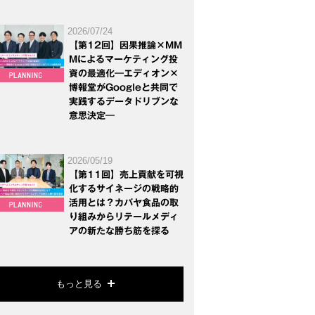
2026/07/24
【第12回】因果推論×MM
Mによるマーケティング投
資の最適化―エディオン×
博報堂がGoogleと共同で
実践するデータドリブンな
意思決定―
2026/05/19
【第11回】売上貢献を可視
化するサイネージの戦略的
活用とは？カバヤ食品の取
り組みからリテールメディ
アの新たな勝ち筋を探る
もっと見る