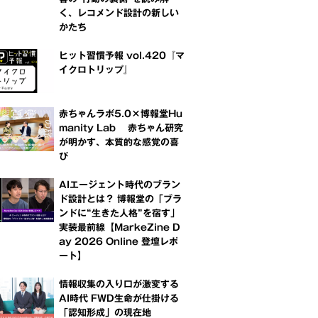
く、レコメンド設計の新しい
かたち
ヒット習慣予報 vol.420『マ
イクロトリップ』
赤ちゃんラボ5.0×博報堂Hu
manity Lab 赤ちゃん研究
が明かす、本質的な感覚の喜
び
AIエージェント時代のブラン
ド設計とは？ 博報堂の「ブラ
ンドに“生きた人格”を宿す」
実装最前線【MarkeZine D
ay 2026 Online 登壇レポ
ート】
情報収集の入り口が激変する
AI時代 FWD生命が仕掛ける
「認知形成」の現在地