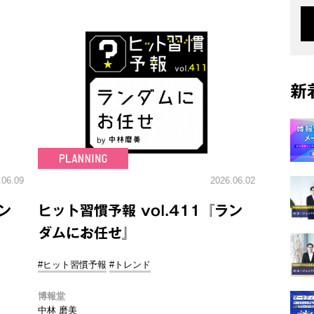
新
.06.09
2026.06.02
ン
ヒット習慣予報 vol.411『ラン
ダムにお任せ』
#ヒット習慣予報
#トレンド
博報堂
中林 磨美