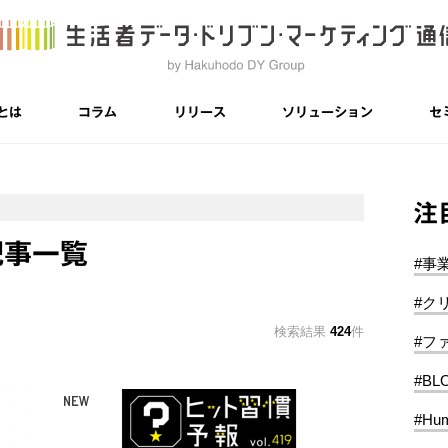
とは
コラム
リリース
ソリューション
セ
注
記事一覧
#事
#ク
検索結果
424
件
#フ
#BL
#Hum