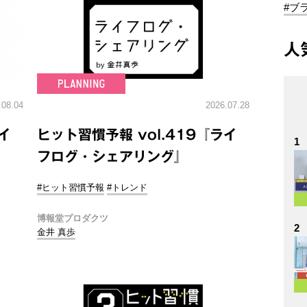
#ブ
人
.08.04
2026.07.28
イ
ヒット習慣予報 vol.419『ライ
1
フログ・シェアリング』
#ヒット習慣予報
#トレンド
博報堂プロダクツ
2
金井 真歩