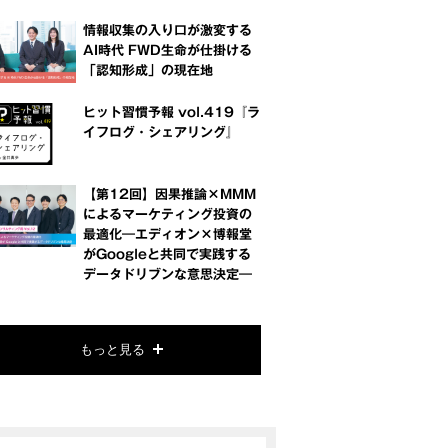
情報収集の入り口が激変する
AI時代 FWD生命が仕掛ける
「認知形成」の現在地
ヒット習慣予報 vol.419『ラ
イフログ・シェアリング』
【第12回】因果推論×MMM
によるマーケティング投資の
最適化―エディオン×博報堂
がGoogleと共同で実践する
データドリブンな意思決定―
もっと見る