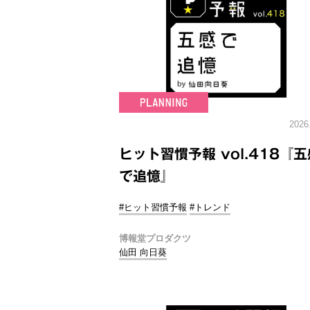
2026
ヒット習慣予報 vol.418『五
で追憶』
#ヒット習慣予報
#トレンド
博報堂プロダクツ
仙田 向日葵