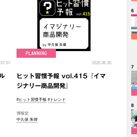
6
.07.07
2026.06.30
7
ル
ヒット習慣予報 vol.415『イマ
ジナリー商品開発』
#ヒット習慣予報
#トレンド
8
博報堂
中久保 朱律