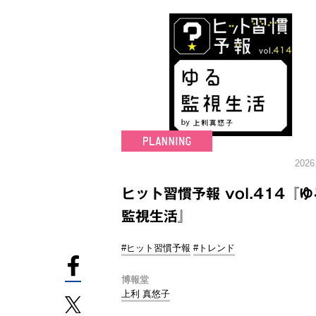
2026
ヒット習慣予報 vol.414『ゆ
監視生活』
#ヒット習慣予報
#トレンド
博報堂
上利 真悠子