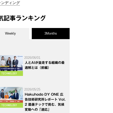
ランディング
気記事ランキング
Weekly
3Months
2026/06/01
人とAIが並走する組織の最
適解とは（前編）
2026/05/25
Hakuhodo DY ONE 広
告技術研究所レポート Vol.
2 酷暑テックで挑む、気候
変動への「適応」