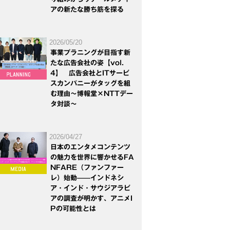
アの新たな勝ち筋を探る
2026/05/20
事業プラニングが目指す新
たな広告会社の姿【vol.
4】 広告会社とITサービ
スカンパニーがタッグを組
む理由～博報堂×NTTデー
タ対談～
2026/04/27
日本のエンタメコンテンツ
の魅力を世界に響かせるFA
NFARE（ファンファー
レ）始動——インドネシ
ア・インド・サウジアラビ
アの調査が明かす、アニメI
Pの可能性とは