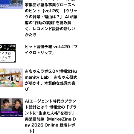
家集団が語る事業グロースへ
のヒント【vol.26】「クリッ
クの背景・理由は？」 AIが顧
客の"行動の裏側"を読み解
く、レコメンド設計の新しい
かたち
ヒット習慣予報 vol.420『マ
イクロトリップ』
赤ちゃんラボ5.0×博報堂Hu
manity Lab 赤ちゃん研究
が明かす、本質的な感覚の喜
び
AIエージェント時代のブラン
ド設計とは？ 博報堂の「ブラ
ンドに“生きた人格”を宿す」
実装最前線【MarkeZine D
ay 2026 Online 登壇レポ
ート】