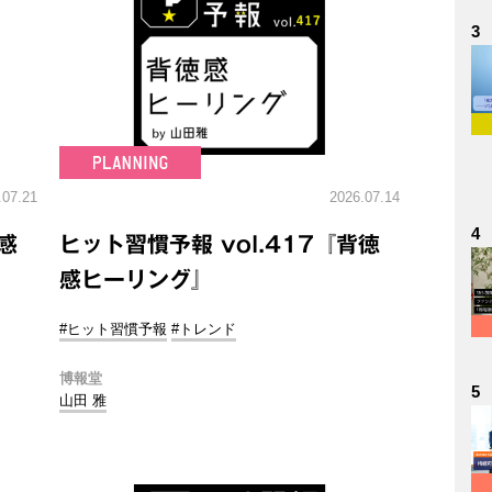
3
.07.21
2026.07.14
4
感
ヒット習慣予報 vol.417『背徳
感ヒーリング』
#ヒット習慣予報
#トレンド
博報堂
5
山田 雅