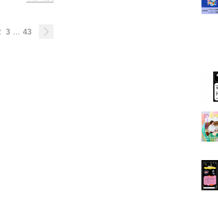
2
3
…
43