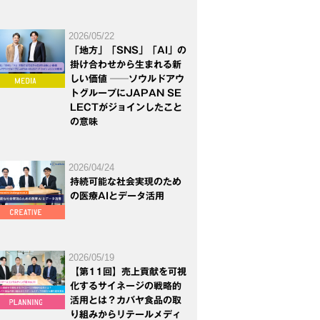
2026/05/22
「地方」「SNS」「AI」の
掛け合わせから生まれる新
しい価値 ──ソウルドアウ
トグループにJAPAN SE
LECTがジョインしたこと
の意味
2026/04/24
持続可能な社会実現のため
の医療AIとデータ活用
2026/05/19
【第11回】売上貢献を可視
化するサイネージの戦略的
活用とは？カバヤ食品の取
り組みからリテールメディ