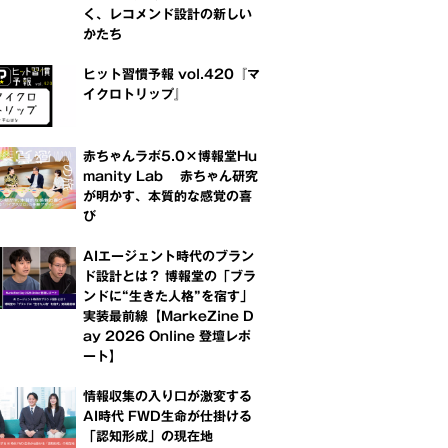
く、レコメンド設計の新しい
かたち
ヒット習慣予報 vol.420『マ
イクロトリップ』
赤ちゃんラボ5.0×博報堂Hu
manity Lab 赤ちゃん研究
が明かす、本質的な感覚の喜
び
AIエージェント時代のブラン
ド設計とは？ 博報堂の「ブラ
ンドに“生きた人格”を宿す」
実装最前線【MarkeZine D
ay 2026 Online 登壇レポ
ート】
情報収集の入り口が激変する
AI時代 FWD生命が仕掛ける
「認知形成」の現在地