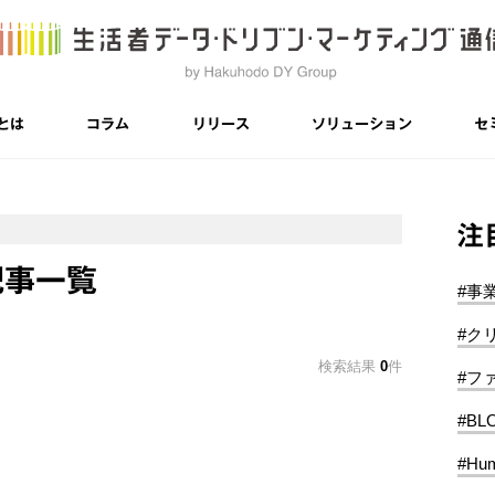
とは
コラム
リリース
ソリューション
セ
注
記事一覧
#事
#ク
検索結果
0
件
#フ
#BL
#Hum