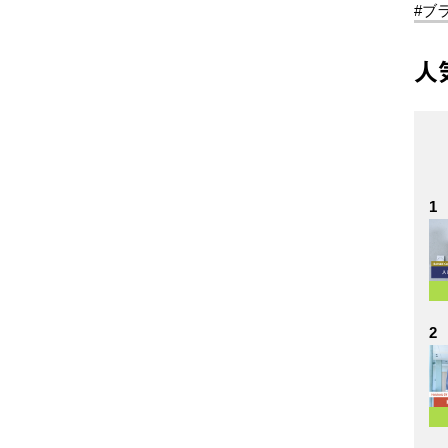
#ブ
人
1
2