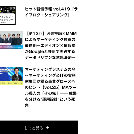
ヒット習慣予報 vol.419『ラ
イフログ・シェアリング』
【第12回】因果推論×MMM
によるマーケティング投資の
最適化―エディオン×博報堂
がGoogleと共同で実践する
データドリブンな意思決定―
マーケティングシステムの今
～マーケティング＆ITの実務
家集団が語る事業グロースへ
のヒント【vol.25】MAツー
ル導入の「その先」── 成果
を分ける"運用設計"という死
角
もっと見る