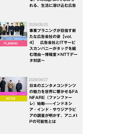
れる、生活に溶け込む広告
2026/05/20
事業プラニングが目指す新
たな広告会社の姿【vol.
4】 広告会社とITサービ
スカンパニーがタッグを組
む理由～博報堂×NTTデー
タ対談～
2026/04/27
日本のエンタメコンテンツ
の魅力を世界に響かせるFA
NFARE（ファンファー
レ）始動——インドネシ
ア・インド・サウジアラビ
アの調査が明かす、アニメI
Pの可能性とは