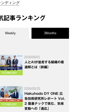
ランディング
気記事ランキング
Weekly
3Months
2026/06/01
人とAIが並走する組織の最
適解とは（前編）
2026/05/25
Hakuhodo DY ONE 広
告技術研究所レポート Vol.
2 酷暑テックで挑む、気候
変動への「適応」