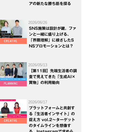
アの新たな勝ち筋を探る
2026/06/26
SNS施策は設計が鍵。ファ
ンと一緒に盛り上げる、
「界隈理解」に根ざしたS
NSプロモーションとは？
2026/05/13
【第11回】先端生活者の調
査で見えてきた「生成AI×
買物」の利用動向
2026/06/17
プラットフォームと共創す
る「生活者インサイト」の
捉え方 vol.2～ターゲット
のタイムラインを想像す
る。Instagramで求めら