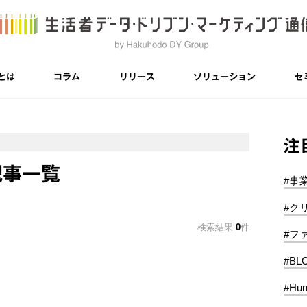
とは
コラム
リリース
ソリューション
セ
注
記事一覧
#事
#ク
検索結果
0
件
#フ
#BL
#Hum