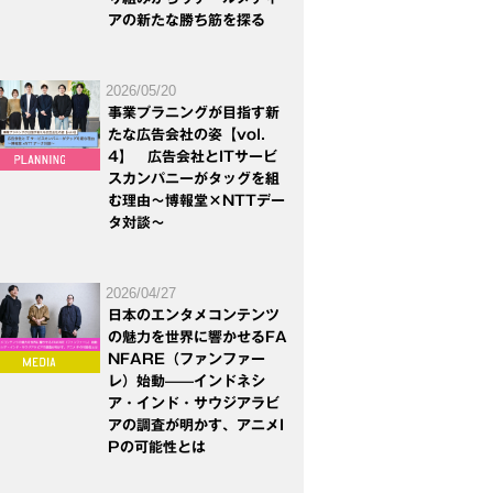
アの新たな勝ち筋を探る
2026/05/20
事業プラニングが目指す新
たな広告会社の姿【vol.
4】 広告会社とITサービ
スカンパニーがタッグを組
む理由～博報堂×NTTデー
タ対談～
2026/04/27
日本のエンタメコンテンツ
の魅力を世界に響かせるFA
NFARE（ファンファー
レ）始動——インドネシ
ア・インド・サウジアラビ
アの調査が明かす、アニメI
Pの可能性とは