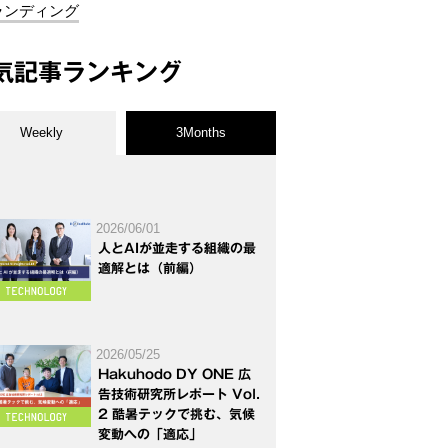
ランディング
気記事ランキング
Weekly
3Months
2026/06/01
人とAIが並走する組織の最
適解とは（前編）
2026/05/25
Hakuhodo DY ONE 広
告技術研究所レポート Vol.
2 酷暑テックで挑む、気候
変動への「適応」