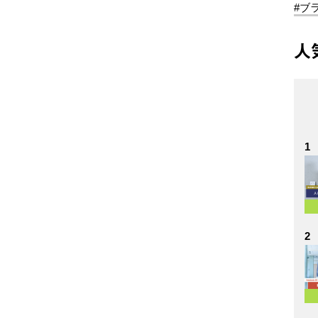
#ブ
人
1
2