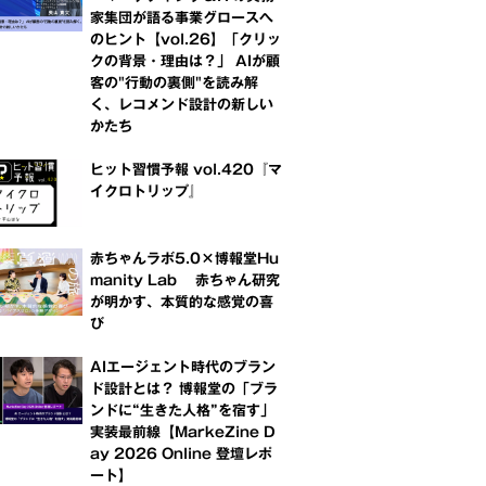
家集団が語る事業グロースへ
のヒント【vol.26】「クリッ
クの背景・理由は？」 AIが顧
客の"行動の裏側"を読み解
く、レコメンド設計の新しい
かたち
ヒット習慣予報 vol.420『マ
イクロトリップ』
赤ちゃんラボ5.0×博報堂Hu
manity Lab 赤ちゃん研究
が明かす、本質的な感覚の喜
び
AIエージェント時代のブラン
ド設計とは？ 博報堂の「ブラ
ンドに“生きた人格”を宿す」
実装最前線【MarkeZine D
ay 2026 Online 登壇レポ
ート】