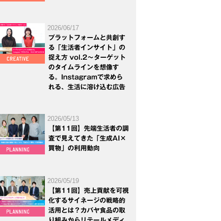
2026/06/17
プラットフォームと共創す
る「生活者インサイト」の
捉え方 vol.2～ターゲット
のタイムラインを想像す
る。Instagramで求めら
れる、生活に溶け込む広告
2026/05/13
【第11回】先端生活者の調
査で見えてきた「生成AI×
買物」の利用動向
2026/05/19
【第11回】売上貢献を可視
化するサイネージの戦略的
活用とは？カバヤ食品の取
り組みからリテールメディ