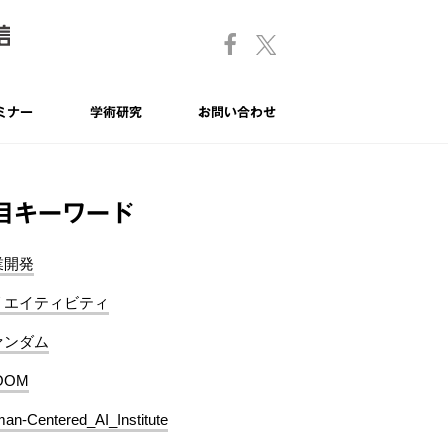
ミナー
学術研究
お問い合わせ
目キーワード
業開発
リエイティビティ
ァンダム
OOM
an-Centered_AI_Institute