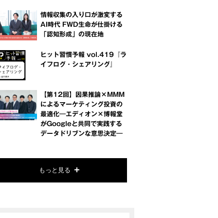
情報収集の入り口が激変する
AI時代 FWD生命が仕掛ける
「認知形成」の現在地
ヒット習慣予報 vol.419『ラ
イフログ・シェアリング』
【第12回】因果推論×MMM
によるマーケティング投資の
最適化―エディオン×博報堂
がGoogleと共同で実践する
データドリブンな意思決定―
もっと見る