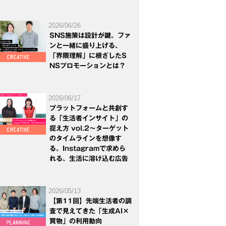
2026/06/26
SNS施策は設計が鍵。ファ
ンと一緒に盛り上げる、
「界隈理解」に根ざしたS
NSプロモーションとは？
2026/06/17
プラットフォームと共創す
る「生活者インサイト」の
捉え方 vol.2～ターゲット
のタイムラインを想像す
る。Instagramで求めら
れる、生活に溶け込む広告
2026/05/13
【第11回】先端生活者の調
査で見えてきた「生成AI×
買物」の利用動向