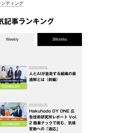
ランディング
気記事ランキング
Weekly
3Months
2026/06/01
人とAIが並走する組織の最
適解とは（前編）
2026/05/25
Hakuhodo DY ONE 広
告技術研究所レポート Vol.
2 酷暑テックで挑む、気候
変動への「適応」