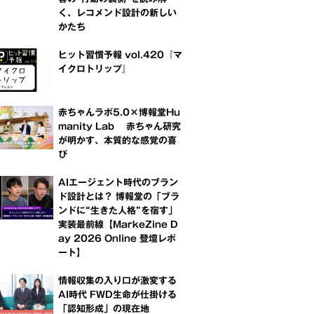
く、レコメンド設計の新しい
かたち
ヒット習慣予報 vol.420『マ
イクロトリップ』
赤ちゃんラボ5.0×博報堂Hu
manity Lab 赤ちゃん研究
が明かす、本質的な感覚の喜
び
AIエージェント時代のブラン
ド設計とは？ 博報堂の「ブラ
ンドに“生きた人格”を宿す」
実装最前線【MarkeZine D
ay 2026 Online 登壇レポ
ート】
情報収集の入り口が激変する
AI時代 FWD生命が仕掛ける
「認知形成」の現在地