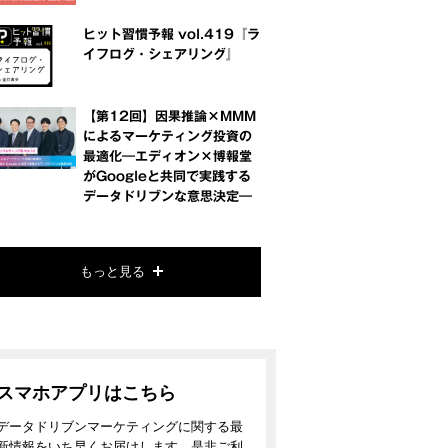
ヒット習慣予報 vol.419『ラ
イフログ・シェアリング』
【第12回】因果推論×MMM
によるマーケティング投資の
最適化―エディオン×博報堂
がGoogleと共同で実践する
データドリブンな意思決定―
もっと見る
スマホアプリはこちら
データドリブンマーケティングに関する最
新情報をいち早くお届けします。是非ご利