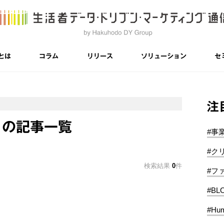
とは
コラム
リリース
ソリューション
セ
注
ィの記事一覧
#事
#ク
検索結果
0
件
#フ
#BL
#Hum