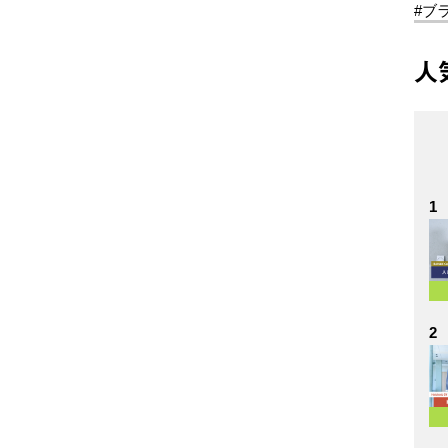
#ブ
人
1
2