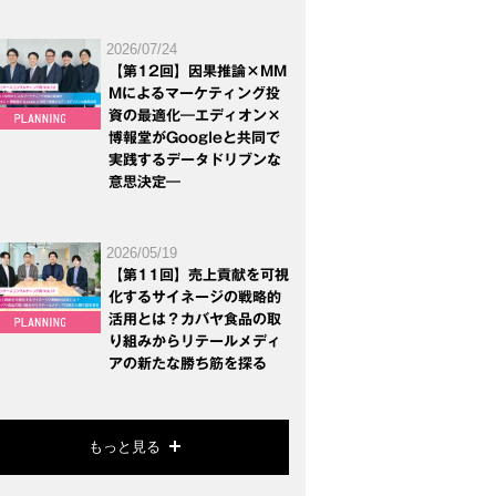
2026/07/24
【第12回】因果推論×MM
Mによるマーケティング投
資の最適化―エディオン×
博報堂がGoogleと共同で
実践するデータドリブンな
意思決定―
2026/05/19
【第11回】売上貢献を可視
化するサイネージの戦略的
活用とは？カバヤ食品の取
り組みからリテールメディ
アの新たな勝ち筋を探る
もっと見る