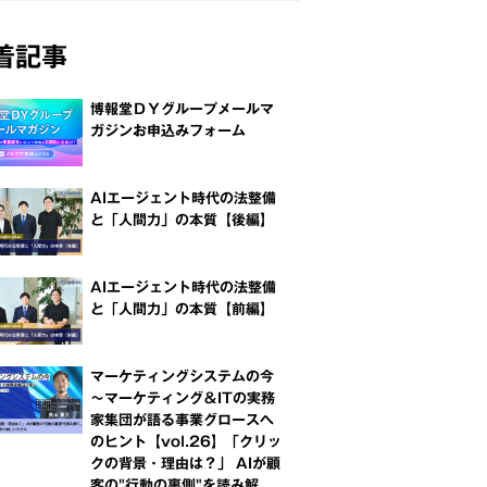
着記事
博報堂ＤＹグループメールマ
ガジンお申込みフォーム
AIエージェント時代の法整備
と「人間力」の本質【後編】
AIエージェント時代の法整備
と「人間力」の本質【前編】
マーケティングシステムの今
～マーケティング＆ITの実務
家集団が語る事業グロースへ
のヒント【vol.26】「クリッ
クの背景・理由は？」 AIが顧
客の"行動の裏側"を読み解