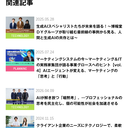
関連記事
2025.05.28
生成AIスペシャリストたちが未来を語る！～博報堂
ＤＹグループが取り組む最前線の事例から見る、人
間と生成AIの共存とは～
2025.07.24
マーケティングシステムの今～マーケティング＆IT
の実務家集団が語る事業グロースへのヒント【vol.
4】AIエージェントが変える、マーケティングの
「思考」と「行動」
2026.04.09
AIが解き放つ「暗黙考」。―プロフェッショナルの
思考を民主化し、個の可能性が社会を加速させる
2024.11.15
クライアント企業のニーズにテクノロジーで、柔軟