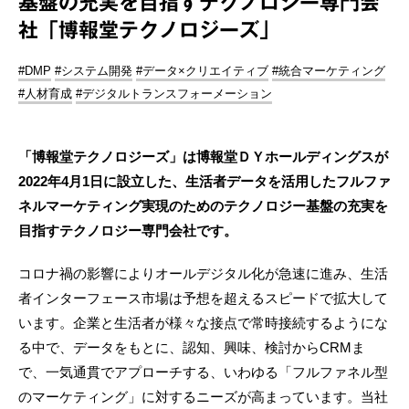
基盤の充実を目指すテクノロジー専門会
社「博報堂テクノロジーズ」
#DMP
#システム開発
#データ×クリエイティブ
#統合マーケティング
#人材育成
#デジタルトランスフォーメーション
「博報堂テクノロジーズ」は博報堂ＤＹホールディングスが
2022年4月1日に設立した、生活者データを活用したフルファ
ネルマーケティング実現のためのテクノロジー基盤の充実を
目指すテクノロジー専門会社です。
コロナ禍の影響によりオールデジタル化が急速に進み、生活
者インターフェース市場は予想を超えるスピードで拡大して
います。企業と生活者が様々な接点で常時接続するようにな
る中で、データをもとに、認知、興味、検討からCRMま
で、一気通貫でアプローチする、いわゆる「フルファネル型
のマーケティング」に対するニーズが高まっています。当社