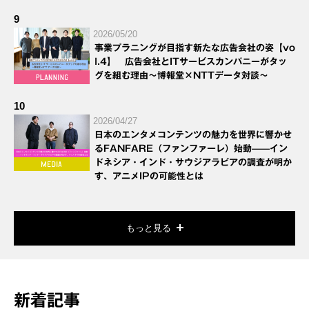
9
2026/05/20
事業プラニングが目指す新たな広告会社の姿【vo
l.4】 広告会社とITサービスカンパニーがタッ
グを組む理由～博報堂×NTTデータ対談～
10
2026/04/27
日本のエンタメコンテンツの魅力を世界に響かせ
るFANFARE（ファンファーレ）始動——イン
ドネシア・インド・サウジアラビアの調査が明か
す、アニメIPの可能性とは
もっと見る
新着記事