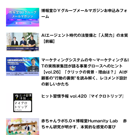
博報堂ＤＹグループメールマガジンお申込みフォ
ーム
AIエージェント時代の法整備と「人間力」の本質
【前編】
マーケティングシステムの今～マーケティング＆I
Tの実務家集団が語る事業グロースへのヒント
【vol.26】「クリックの背景・理由は？」 AIが
顧客の"行動の裏側"を読み解く、レコメンド設計
の新しいかたち
ヒット習慣予報 vol.420『マイクロトリップ』
赤ちゃんラボ5.0×博報堂Humanity Lab 赤
ちゃん研究が明かす、本質的な感覚の喜び