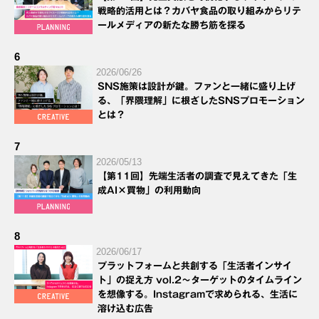
戦略的活用とは？カバヤ食品の取り組みからリテ
ールメディアの新たな勝ち筋を探る
6
2026/06/26
SNS施策は設計が鍵。ファンと一緒に盛り上げ
る、「界隈理解」に根ざしたSNSプロモーション
とは？
7
2026/05/13
【第11回】先端生活者の調査で見えてきた「生
成AI×買物」の利用動向
8
2026/06/17
プラットフォームと共創する「生活者インサイ
ト」の捉え方 vol.2～ターゲットのタイムライン
を想像する。Instagramで求められる、生活に
溶け込む広告