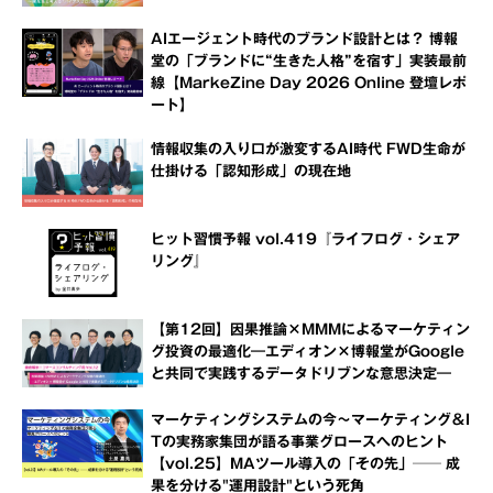
AIエージェント時代のブランド設計とは？ 博報
堂の「ブランドに“生きた人格”を宿す」実装最前
線【MarkeZine Day 2026 Online 登壇レポ
ート】
情報収集の入り口が激変するAI時代 FWD生命が
仕掛ける「認知形成」の現在地
ヒット習慣予報 vol.419『ライフログ・シェア
リング』
【第12回】因果推論×MMMによるマーケティン
グ投資の最適化―エディオン×博報堂がGoogle
と共同で実践するデータドリブンな意思決定―
マーケティングシステムの今～マーケティング＆I
Tの実務家集団が語る事業グロースへのヒント
【vol.25】MAツール導入の「その先」── 成
果を分ける"運用設計"という死角