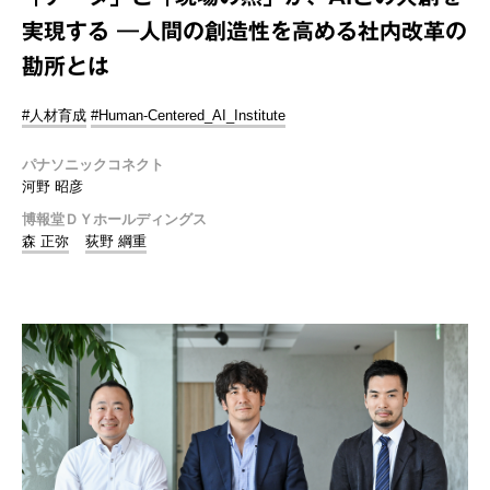
実現する ―人間の創造性を高める社内改革の
勘所とは
#人材育成
#Human-Centered_AI_Institute
パナソニックコネクト
河野 昭彦
博報堂ＤＹホールディングス
森 正弥
荻野 綱重