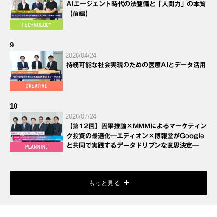
AIエージェント時代の法整備と「人間力」の本質
【前編】
9
2026/04/24
持続可能な社会実現のための医療AIとデータ活用
10
2026/07/24
【第12回】因果推論×MMMによるマーケティン
グ投資の最適化―エディオン×博報堂がGoogle
と共同で実践するデータドリブンな意思決定―
もっと見る