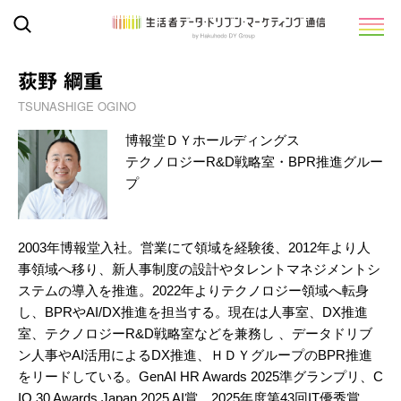
荻野 綱重
TSUNASHIGE OGINO
博報堂ＤＹホールディングス
テクノロジーR&D戦略室・BPR推進グルー
プ
2003年博報堂入社。営業にて領域を経験後、2012年より人
事領域へ移り、新人事制度の設計やタレントマネジメントシ
ステムの導入を推進。2022年よりテクノロジー領域へ転身
し、BPRやAI/DX推進を担当する。現在は人事室、DX推進
室、テクノロジーR&D戦略室などを兼務し 、データドリブ
ン人事やAI活用によるDX推進、ＨＤＹグループのBPR推進
をリードしている。GenAI HR Awards 2025準グランプリ、C
IO 30 Awards Japan 2025 AI賞、2025年度第43回IT優秀賞