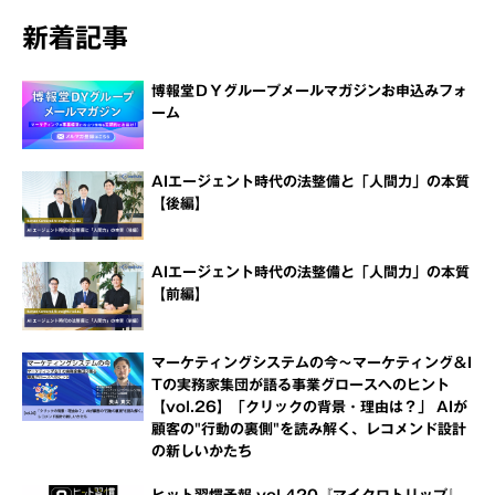
新着記事
博報堂ＤＹグループメールマガジンお申込みフォ
ーム
AIエージェント時代の法整備と「人間力」の本質
【後編】
AIエージェント時代の法整備と「人間力」の本質
【前編】
マーケティングシステムの今～マーケティング＆I
Tの実務家集団が語る事業グロースへのヒント
【vol.26】「クリックの背景・理由は？」 AIが
顧客の"行動の裏側"を読み解く、レコメンド設計
の新しいかたち