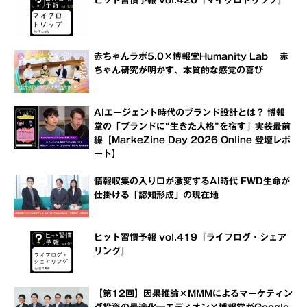
ヒット習慣予報 vol.420『マイクロトリップ』
赤ちゃんラボ5.0×博報堂Humanity Lab 赤
ちゃん研究が明かす、本質的な感覚の喜び
AIエージェント時代のブランド設計とは？ 博報
堂の「ブランドに“生きた人格”を宿す」実装最前
線【MarkeZine Day 2026 Online 登壇レポ
ート】
情報収集の入り口が激変するAI時代 FWD生命が
仕掛ける「認知形成」の現在地
ヒット習慣予報 vol.419『ライフログ・シェア
リング』
【第12回】因果推論×MMMによるマーケティン