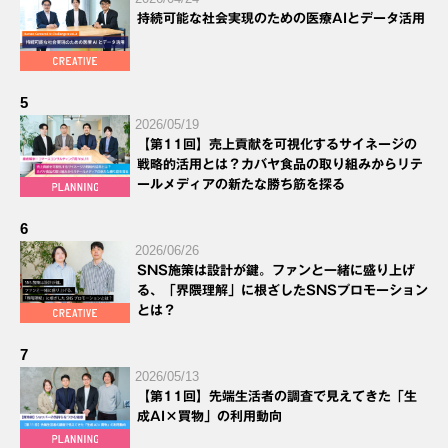
持続可能な社会実現のための医療AIとデータ活用
5
2026/05/19
【第11回】売上貢献を可視化するサイネージの
戦略的活用とは？カバヤ食品の取り組みからリテ
ールメディアの新たな勝ち筋を探る
6
2026/06/26
SNS施策は設計が鍵。ファンと一緒に盛り上げ
る、「界隈理解」に根ざしたSNSプロモーション
とは？
7
2026/05/13
【第11回】先端生活者の調査で見えてきた「生
成AI×買物」の利用動向