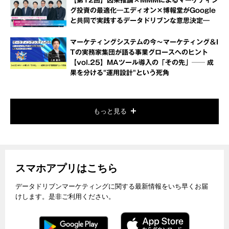
【第12回】因果推論×MMMによるマーケティン
グ投資の最適化―エディオン×博報堂がGoogle
と共同で実践するデータドリブンな意思決定―
マーケティングシステムの今～マーケティング＆I
Tの実務家集団が語る事業グロースへのヒント
【vol.25】MAツール導入の「その先」── 成
果を分ける"運用設計"という死角
もっと見る
スマホアプリはこちら
データドリブンマーケティングに関する最新情報をいち早くお届
けします。是非ご利用ください。