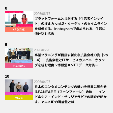
8
2026/06/17
プラットフォームと共創する「生活者インサイ
ト」の捉え方 vol.2～ターゲットのタイムライン
を想像する。Instagramで求められる、生活に
溶け込む広告
9
2026/05/20
事業プラニングが目指す新たな広告会社の姿【vo
l.4】 広告会社とITサービスカンパニーがタッ
グを組む理由～博報堂×NTTデータ対談～
10
2026/04/27
日本のエンタメコンテンツの魅力を世界に響かせ
るFANFARE（ファンファーレ）始動——イン
ドネシア・インド・サウジアラビアの調査が明か
す、アニメIPの可能性とは