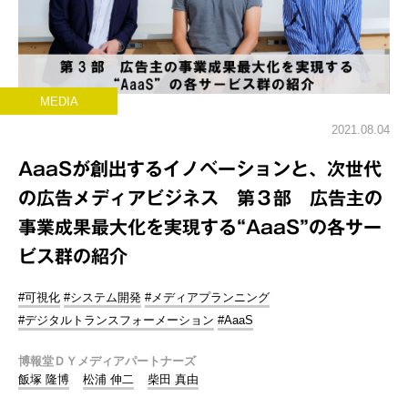
MEDIA
2021.08.04
AaaSが創出するイノベーションと、次世代
の広告メディアビジネス 第３部 広告主の
事業成果最大化を実現する“AaaS”の各サー
ビス群の紹介
#可視化
#システム開発
#メディアプランニング
#デジタルトランスフォーメーション
#AaaS
博報堂ＤＹメディアパートナーズ
飯塚 隆博
松浦 伸二
柴田 真由