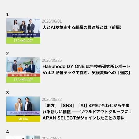
1
2026/06/01
人とAIが並走する組織の最適解とは（前編）
2
2026/05/25
Hakuhodo DY ONE 広告技術研究所レポート
Vol.2 酷暑テックで挑む、気候変動への「適応」
3
2026/05/22
「地方」「SNS」「AI」の掛け合わせから生ま
れる新しい価値 ──ソウルドアウトグループにJ
APAN SELECTがジョインしたことの意味
4
2026/04/24